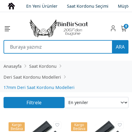
En Yeni Ürünler
Saat Kordonu Seçimi
Müşter
0
ARA
Anasayfa
Saat Kordonu
Deri Saat Kordonu Modelleri
17mm Deri Saat Kordonu Modelleri
Filtrele
Kargo
Kargo
Bedava
Bedava