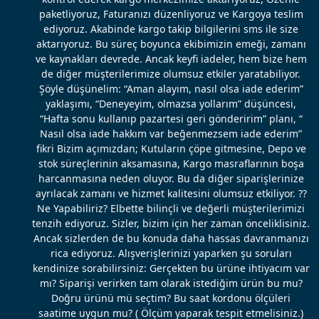
paketliyoruz, Faturanızı düzenliyoruz ve Kargoya teslim
ediyoruz. Akabinde kargo takip bilgilerini sms ile size
aktarıyoruz. Bu süreç boyunca ekibimizin emeği, zamanı
ve kaynakları devrede. Ancak keyfi iadeler, hem bize hem
de diğer müşterilerimize olumsuz etkiler yaratabiliyor.
Şöyle düşünelim: “Aman alayım, nasıl olsa iade ederim”
yaklaşımı, “Deneyeyim, olmazsa yollarım” düşüncesi,
“Hafta sonu kullanıp pazartesi geri gönderirim” planı, “
Nasıl olsa iade hakkım var beğenmezsem iade ederim”
fikri Bizim açımızdan; Kutuların çöpe gitmesine, Depo ve
stok süreçlerinin aksamasına, Kargo masraflarının boşa
harcanmasına neden oluyor. Bu da diğer siparişlerinize
ayrılacak zamanı ve hizmet kalitesini olumsuz etkiliyor. ??
Ne Yapabiliriz? Elbette bilinçli ve değerli müşterilerimizi
tenzih ediyoruz. Sizler, bizim için her zaman önceliklisiniz.
Ancak sizlerden de bu konuda daha hassas davranmanızı
rica ediyoruz. Alışverişlerinizi yaparken şu soruları
kendinize sorabilirsiniz: Gerçekten bu ürüne ihtiyacım var
mı? Siparişi verirken tam olarak istediğim ürün bu mu?
Doğru ürünü mü seçtim? Bu saat kordonu ölçüleri
saatime uygun mu? ( Ölçüm yaparak tespit etmelisiniz.)