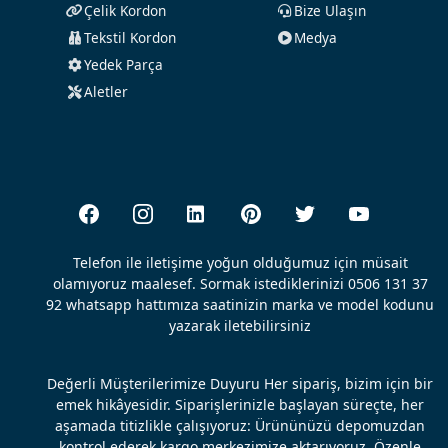
Çelik Kordon
Bize Ulaşın
Tekstil Kordon
Medya
Yedek Parça
Aletler
Telefon ile iletişime yoğun olduğumuz için müsait
olamıyoruz maalesef. Sormak istediklerinizi 0506 131 37
92 whatsapp hattımıza saatinizin marka ve model kodunu
yazarak iletebilirsiniz
Değerli Müşterilerimize Duyuru Her sipariş, bizim için bir
emek hikâyesidir. Siparişlerinizle başlayan süreçte, her
aşamada titizlikle çalışıyoruz: Ürününüzü depomuzdan
kontrol ederek kargo merkezimize aktarıyoruz, Özenle