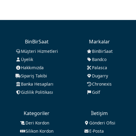
BinBirSaat
Markalar
Müşteri Hizmetleri
BinBirSaat
Üyelik
Bandco
Hakkımızda
Palasca
Sipariş Takibi
Dugarry
Banka Hesapları
Chronexis
Gizlilik Politikası
Golf
Kategoriler
İletişim
Deri Kordon
Gönderi Ofisi
Silikon Kordon
E-Posta