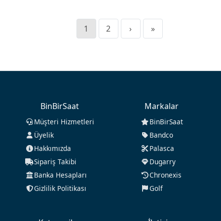
1
2
›
»
BinBirSaat
Markalar
Müşteri Hizmetleri
BinBirSaat
Üyelik
Bandco
Hakkımızda
Palasca
Sipariş Takibi
Dugarry
Banka Hesapları
Chronexis
Gizlilik Politikası
Golf