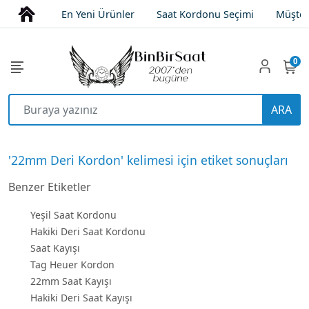
En Yeni Ürünler
Saat Kordonu Seçimi
Müşter
0
ARA
'22mm Deri Kordon' kelimesi için etiket sonuçları
Benzer Etiketler
Yeşil Saat Kordonu
Hakiki Deri Saat Kordonu
Saat Kayışı
Tag Heuer Kordon
22mm Saat Kayışı
Hakiki Deri Saat Kayışı