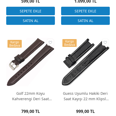
599,00 TL
1.099,00 TL
Kargo
Kargo
Bedava
Bedava
Golf 22mm Koyu
Guess Uyumlu Hakiki Deri
Kahverengi Deri Saat
Saat Kayışı 22 mm Klipsli
Kordonu – Bombeli, Dikişli,
Model
5mm Kalınlık
799,00 TL
999,00 TL