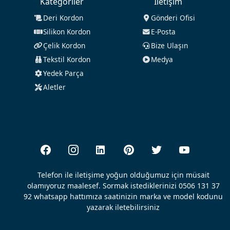
Kategoriler
İletişim
Deri Kordon
Gönderi Ofisi
Silikon Kordon
E-Posta
Çelik Kordon
Bize Ulaşın
Tekstil Kordon
Medya
Yedek Parça
Aletler
Telefon ile iletişime yoğun olduğumuz için müsait
olamıyoruz maalesef. Sormak istediklerinizi 0506 131 37
92 whatsapp hattımıza saatinizin marka ve model kodunu
yazarak iletebilirsiniz