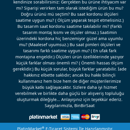
kendinize sorabilirsiniz: Gerçekten bu ürüne ihtiyacım var
mı? Siparişi verirken tam olarak istediğim ürün bu mu?
Doğru ürünü mü seçtim? Bu saat kordonu ölçüleri
saatime uygun mu? ( Ölçüm yaparak tespit etmelisiniz.)
Bu tasarım saat kordonu saatime takılabilir mi? (Farklı
tasarım montaj kısmı ve ölçüler olmaz.) Saatimin
üzerindeki kordona hiç benzemiyor güzel ama uyumlu
mu? (Maalesef uyumsuz.) Bu saat pimleri ölçüleri ve
tasarımı farklı saatime uygun mu? ( En ufak fark
montajına engeldir.) Ölçüleri ürün özelliklerinde yazıyor
küçük farklar olması önemli mi? ( Önemli hassas ölçüm
gereklidir.) Bu küçük sorular, büyük farklar yaratabilir. İade
hakkınız elbette saklıdır; ancak bu hakkı bilinçli
kullanmanız hem bize hem de diğer müşterilerimize
büyük katkı sağlayacaktır. Sizlere daha iyi hizmet
verebilmek ve birlikte daha güçlü bir alışveriş topluluğu
oluşturmak dileğiyle... Anlayışınız için teşekkür ederiz.
Saygılarımızla, BinBirSaat
®
PlatinMarket
E-Ticaret Sistemi
İle Hazırlanmıştır.