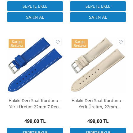
Kargo
Kargo
Bedava
Bedava
Hakiki Deri Saat Kordonu –
Hakiki Deri Saat Kordonu –
Yerli Üretim 22mm 7 Renk
Yerli Üretim, 22mm
Seçenek
Genişlik, Yarı Bombeli,
Dikişli
499,00 TL
499,00 TL