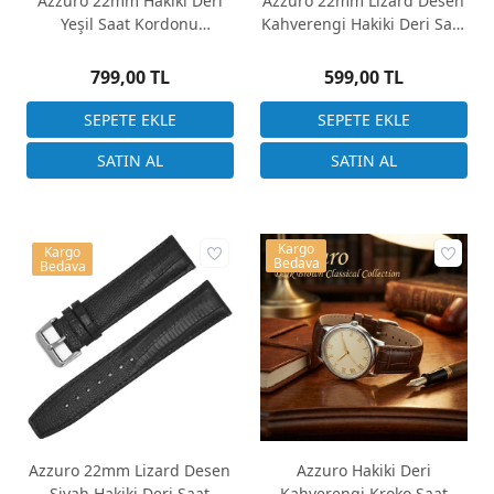
Azzuro 22mm Hakiki Deri
Azzuro 22mm Lizard Desen
Yeşil Saat Kordonu
Kahverengi Hakiki Deri Saat
Desensiz
Kordonu
799,00 TL
599,00 TL
Kargo
Kargo
Bedava
Bedava
Azzuro 22mm Lizard Desen
Azzuro Hakiki Deri
Siyah Hakiki Deri Saat
Kahverengi Kroko Saat