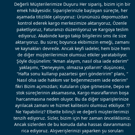
Değerli Müşterilerimize Duyuru Her sipariş, bizim için bir
emek hikâyesidir. Siparişlerinizle başlayan süreçte, her
aşamada titizlikle çalışıyoruz: Ürününüzü depomuzdan
kontrol ederek kargo merkezimize aktarıyoruz, Özenle
paketliyoruz, Faturanızı düzenliyoruz ve Kargoya teslim
ediyoruz. Akabinde kargo takip bilgilerini sms ile size
aktarıyoruz. Bu süreç boyunca ekibimizin emeği, zamanı
ve kaynakları devrede. Ancak keyfi iadeler, hem bize hem
de diğer müşterilerimize olumsuz etkiler yaratabiliyor.
Şöyle düşünelim: “Aman alayım, nasıl olsa iade ederim”
yaklaşımı, “Deneyeyim, olmazsa yollarım” düşüncesi,
“Hafta sonu kullanıp pazartesi geri gönderirim” planı, “
Nasıl olsa iade hakkım var beğenmezsem iade ederim”
fikri Bizim açımızdan; Kutuların çöpe gitmesine, Depo ve
stok süreçlerinin aksamasına, Kargo masraflarının boşa
harcanmasına neden oluyor. Bu da diğer siparişlerinize
ayrılacak zamanı ve hizmet kalitesini olumsuz etkiliyor. ??
Ne Yapabiliriz? Elbette bilinçli ve değerli müşterilerimizi
tenzih ediyoruz. Sizler, bizim için her zaman önceliklisiniz.
Ancak sizlerden de bu konuda daha hassas davranmanızı
rica ediyoruz. Alışverişlerinizi yaparken şu soruları