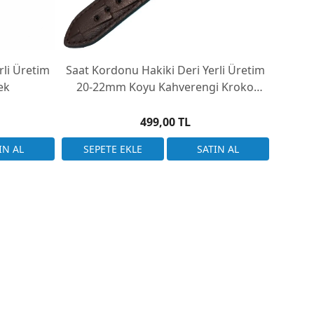
rli Üretim
Saat Kordonu Hakiki Deri Yerli Üretim
Saat K
ek
20-22mm Koyu Kahverengi Kroko
Desen
499,00 TL