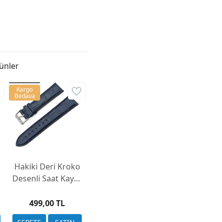
ünler
Kargo
Bedava
Hakiki Deri Kroko
Desenli Saat Kayışı
22mm (6 Renk –
Yerli Üretim)
499,00 TL