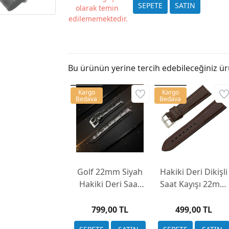
olarak temin
edilememektedir.
Bu ürünün yerine tercih edebileceğiniz ür
Kargo
Kargo
Bedava
Bedava
Golf 22mm Siyah
Hakiki Deri Dikişli
Hakiki Deri Saat
Saat Kayışı 22mm
Kayışı Kroko
(5 Renk – Yerli
Desen Bombeli
Üretim)
799,00 TL
499,00 TL