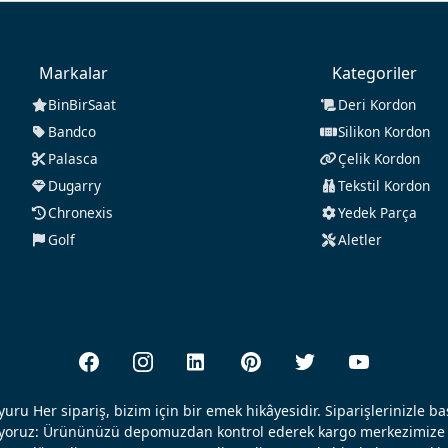
Markalar
Kategoriler
BinBirSaat
Deri Kordon
Bandco
Silikon Kordon
Palasca
Çelik Kordon
Dugarry
Tekstil Kordon
Chronexis
Yedek Parça
Golf
Aletler
uru Her sipariş, bizim için bir emek hikâyesidir. Siparişlerinizle b
ışıyoruz: Ürününüzü depomuzdan kontrol ederek kargo merkezimize 