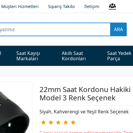
Müşteri Hizmetleri
Sipariş Takibi
İletişim
ARA
l 
Saat Kayışı 
Akıllı Saat 
Saat Yedek 
Markaları
Kordonları
Parça
22mm Saat Kordonu Hakiki 
Model 3 Renk Seçenek
Siyah, Kahverengi ve Yeşil Renk Seçenek