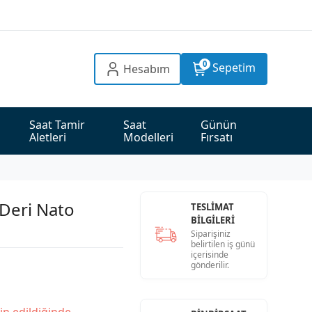
0
Sepetim
Hesabım
Saat Tamir 
Saat 
Günün 
Aletleri
Modelleri
Fırsatı
Deri Nato
TESLİMAT
BİLGİLERİ
Siparişiniz
belirtilen iş günü
içerisinde
gönderilir.