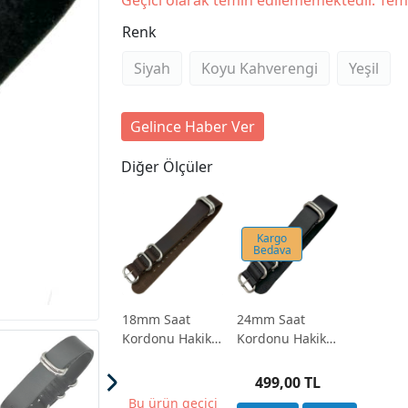
Geçici olarak temin edilememektedir. Tem
Renk
Siyah
Koyu Kahverengi
Yeşil
Gelince Haber Ver
Diğer Ölçüler
Kargo
Bedava
18mm Saat
24mm Saat
Kordonu Hakiki
Kordonu Hakiki
Deri Nato Model
Deri Nato Model
5 Renk Seçenek
5 Renk Seçenek
499,00 TL
Bu ürün geçici