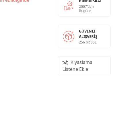
in edildiğinde
BINBIRSAAT
2007'den
Bugüne
GÜVENLI
ALIŞVERIŞ
256 bit SSL
Kıyaslama
Listene Ekle