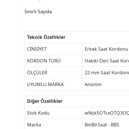
Sınırlı Sayıda
Teknik Özellikler
CİNSİYET
?
Erkek Saat Kordonu
KORDON TÜRÜ
?
Hakiki Deri Saat Ko
ÖLÇÜLER
?
22 mm Saat Kordon
UYUMLU MARKA
?
Anonim
Diğer Özellikler
Stok Kodu
wNzk5OTcxOTQ3O
Marka
BinBirSaat - BBS