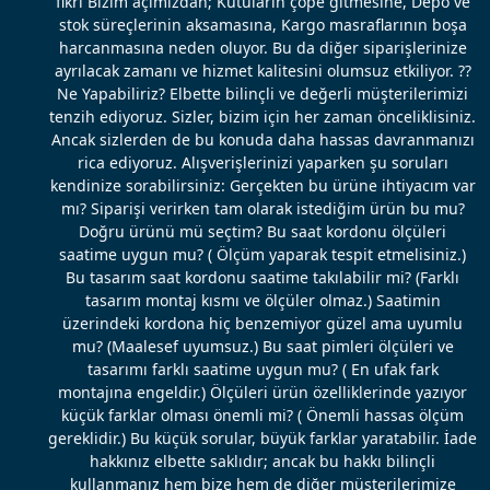
fikri Bizim açımızdan; Kutuların çöpe gitmesine, Depo ve
stok süreçlerinin aksamasına, Kargo masraflarının boşa
harcanmasına neden oluyor. Bu da diğer siparişlerinize
ayrılacak zamanı ve hizmet kalitesini olumsuz etkiliyor. ??
Ne Yapabiliriz? Elbette bilinçli ve değerli müşterilerimizi
tenzih ediyoruz. Sizler, bizim için her zaman önceliklisiniz.
Ancak sizlerden de bu konuda daha hassas davranmanızı
rica ediyoruz. Alışverişlerinizi yaparken şu soruları
kendinize sorabilirsiniz: Gerçekten bu ürüne ihtiyacım var
mı? Siparişi verirken tam olarak istediğim ürün bu mu?
Doğru ürünü mü seçtim? Bu saat kordonu ölçüleri
saatime uygun mu? ( Ölçüm yaparak tespit etmelisiniz.)
Bu tasarım saat kordonu saatime takılabilir mi? (Farklı
tasarım montaj kısmı ve ölçüler olmaz.) Saatimin
üzerindeki kordona hiç benzemiyor güzel ama uyumlu
mu? (Maalesef uyumsuz.) Bu saat pimleri ölçüleri ve
tasarımı farklı saatime uygun mu? ( En ufak fark
montajına engeldir.) Ölçüleri ürün özelliklerinde yazıyor
küçük farklar olması önemli mi? ( Önemli hassas ölçüm
gereklidir.) Bu küçük sorular, büyük farklar yaratabilir. İade
hakkınız elbette saklıdır; ancak bu hakkı bilinçli
kullanmanız hem bize hem de diğer müşterilerimize