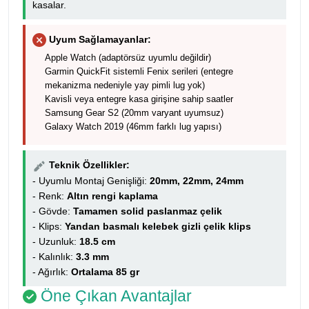
kasalar.
Uyum Sağlamayanlar:
Apple Watch (adaptörsüz uyumlu değildir)
Garmin QuickFit sistemli Fenix serileri (entegre
mekanizma nedeniyle yay pimli lug yok)
Kavisli veya entegre kasa girişine sahip saatler
Samsung Gear S2 (20mm varyant uyumsuz)
Galaxy Watch 2019 (46mm farklı lug yapısı)
Teknik Özellikler:
- Uyumlu Montaj Genişliği:
20mm, 22mm, 24mm
- Renk:
Altın rengi kaplama
- Gövde:
Tamamen solid paslanmaz çelik
- Klips:
Yandan basmalı kelebek gizli çelik klips
- Uzunluk:
18.5 cm
- Kalınlık:
3.3 mm
- Ağırlık:
Ortalama 85 gr
Öne Çıkan Avantajlar