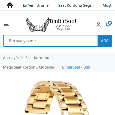
En Yeni Ürünler
Saat Kordonu Seçimi
Müşter
0
ARA
Anasayfa
Saat Kordonu
Metal Saat Kordonu Modelleri
BinBirSaat - BBS