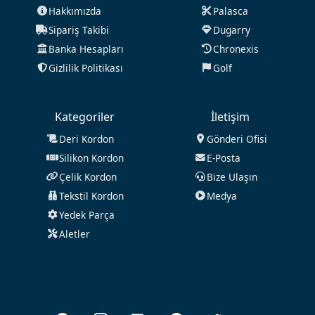
Hakkımızda
Palasca
Sipariş Takibi
Dugarry
Banka Hesapları
Chronexis
Gizlilik Politikası
Golf
Kategoriler
İletişim
Deri Kordon
Gönderi Ofisi
Silikon Kordon
E-Posta
Çelik Kordon
Bize Ulaşın
Tekstil Kordon
Medya
Yedek Parça
Aletler