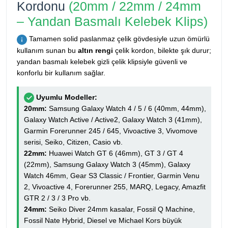
Kordonu
(20mm / 22mm / 24mm
– Yandan Basmalı Kelebek Klips)
Tamamen solid paslanmaz çelik gövdesiyle uzun ömürlü
kullanım sunan bu
altın rengi
çelik kordon, bilekte şık durur;
yandan basmalı kelebek gizli çelik klipsiyle güvenli ve
konforlu bir kullanım sağlar.
Uyumlu Modeller:
20mm:
Samsung Galaxy Watch 4 / 5 / 6 (40mm, 44mm),
Galaxy Watch Active / Active2, Galaxy Watch 3 (41mm),
Garmin Forerunner 245 / 645, Vivoactive 3, Vivomove
serisi, Seiko, Citizen, Casio vb.
22mm:
Huawei Watch GT 6 (46mm), GT 3 / GT 4
(22mm), Samsung Galaxy Watch 3 (45mm), Galaxy
Watch 46mm, Gear S3 Classic / Frontier, Garmin Venu
2, Vivoactive 4, Forerunner 255, MARQ, Legacy, Amazfit
GTR 2 / 3 / 3 Pro vb.
24mm:
Seiko Diver 24mm kasalar, Fossil Q Machine,
Fossil Nate Hybrid, Diesel ve Michael Kors büyük