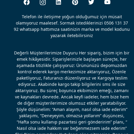
Telefon ile iletişime yoğun olduğumuz için müsait
olamıyoruz maalesef. Sormak istediklerinizi 0506 131 37
92 whatsapp hattımıza saatinizin marka ve model kodunu
yazarak iletebilirsiniz
Değerli Müşterilerimize Duyuru Her sipariş, bizim için bir
emek hikâyesidir. Siparişlerinizle başlayan süreçte, her
aşamada titizlikle çalışıyoruz: Ürününüzü depomuzdan
kontrol ederek kargo merkezimize aktarıyoruz, Özenle
paketliyoruz, Faturanızı düzenliyoruz ve Kargoya teslim
ediyoruz. Akabinde kargo takip bilgilerini sms ile size
aktarıyoruz. Bu süreç boyunca ekibimizin emeği, zamanı
ve kaynakları devrede. Ancak keyfi iadeler, hem bize hem
de diğer müşterilerimize olumsuz etkiler yaratabiliyor.
Şöyle düşünelim: “Aman alayım, nasıl olsa iade ederim”
yaklaşımı, “Deneyeyim, olmazsa yollarım” düşüncesi,
“Hafta sonu kullanıp pazartesi geri gönderirim” planı, “
Nasıl olsa iade hakkım var beğenmezsem iade ederim”