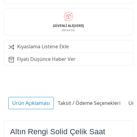
GÜVENLI ALIŞVERIŞ
256 bit SSL
Kıyaslama Listene Ekle
Fiyatı Düşünce Haber Ver
Ürün Açıklaması
Taksit / Ödeme Seçenekleri
Ürü
Altın Rengi Solid Çelik Saat