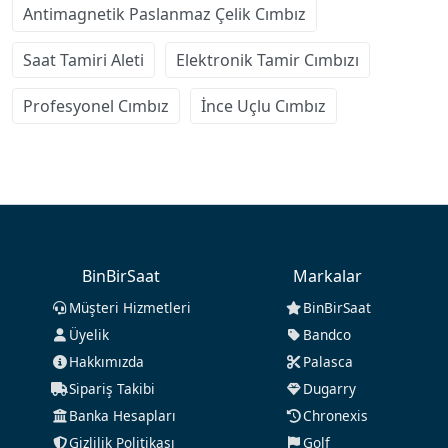
Antimagnetik Paslanmaz Çelik Cımbız
Saat Tamiri Aleti
Elektronik Tamir Cımbızı
Profesyonel Cımbız
İnce Uçlu Cımbız
BinBirSaat
Markalar
Müşteri Hizmetleri
BinBirSaat
Üyelik
Bandco
Hakkımızda
Palasca
Sipariş Takibi
Dugarry
Banka Hesapları
Chronexis
Gizlilik Politikası
Golf