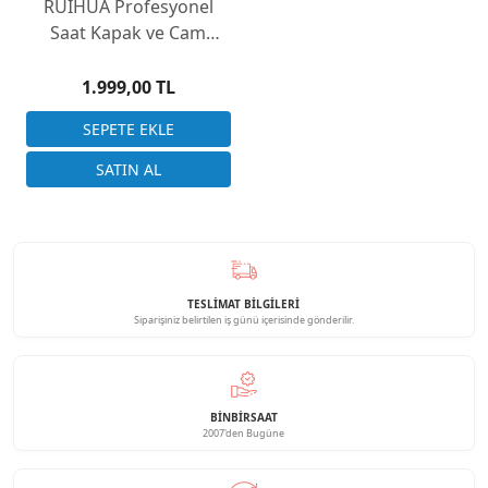
RUIHUA Profesyonel
Saat Kapak ve Cam
Kapatma Presi Seti | 12
Adet Çizmez Kalıp
1.999,00 TL
TESLİMAT BİLGİLERİ
Siparişiniz belirtilen iş günü içerisinde gönderilir.
BINBIRSAAT
2007'den Bugüne