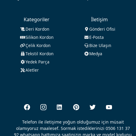
Kategoriler
İletişim
Deri Kordon
Gönderi Ofisi
Silikon Kordon
E-Posta
Çelik Kordon
Bize Ulaşın
Tekstil Kordon
Medya
Yedek Parça
Aletler
Telefon ile iletişime yoğun olduğumuz için müsait
olamıyoruz maalesef. Sormak istediklerinizi 0506 131 37
92 whatsapp hattımıza saatinizin marka ve model kodunu