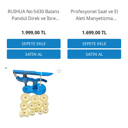
RUIHUA No:5430 Balans
Profesyonel Saat ve El
Pandül Direk ve İbre
Aleti Manyetizma
Çıkarma Levyesi (1.6mm)
Giderici (Demagnetizer)
Tui Ci Qi
1.999,00 TL
1.699,00 TL