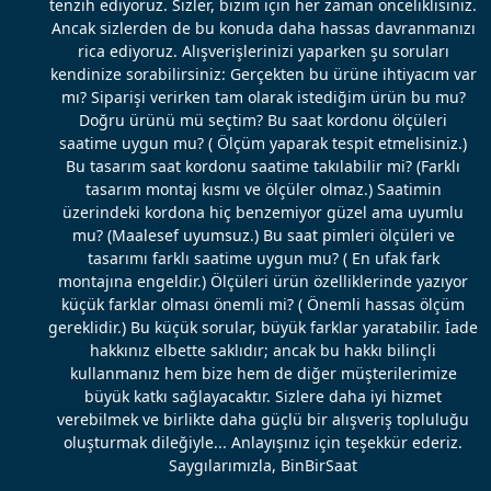
tenzih ediyoruz. Sizler, bizim için her zaman önceliklisiniz.
Ancak sizlerden de bu konuda daha hassas davranmanızı
rica ediyoruz. Alışverişlerinizi yaparken şu soruları
kendinize sorabilirsiniz: Gerçekten bu ürüne ihtiyacım var
mı? Siparişi verirken tam olarak istediğim ürün bu mu?
Doğru ürünü mü seçtim? Bu saat kordonu ölçüleri
saatime uygun mu? ( Ölçüm yaparak tespit etmelisiniz.)
Bu tasarım saat kordonu saatime takılabilir mi? (Farklı
tasarım montaj kısmı ve ölçüler olmaz.) Saatimin
üzerindeki kordona hiç benzemiyor güzel ama uyumlu
mu? (Maalesef uyumsuz.) Bu saat pimleri ölçüleri ve
tasarımı farklı saatime uygun mu? ( En ufak fark
montajına engeldir.) Ölçüleri ürün özelliklerinde yazıyor
küçük farklar olması önemli mi? ( Önemli hassas ölçüm
gereklidir.) Bu küçük sorular, büyük farklar yaratabilir. İade
hakkınız elbette saklıdır; ancak bu hakkı bilinçli
kullanmanız hem bize hem de diğer müşterilerimize
büyük katkı sağlayacaktır. Sizlere daha iyi hizmet
verebilmek ve birlikte daha güçlü bir alışveriş topluluğu
oluşturmak dileğiyle... Anlayışınız için teşekkür ederiz.
Saygılarımızla, BinBirSaat