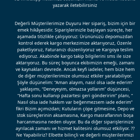
yazarak iletebilirsiniz
Değerli Müşterilerimize Duyuru Her sipariş, bizim için bir
emek hikâyesidir. Siparişlerinizle başlayan süreçte, her
aşamada titizlikle çalışıyoruz: Ürününüzü depomuzdan
kontrol ederek kargo merkezimize aktarıyoruz, Özenle
paketliyoruz, Faturanızı düzenliyoruz ve Kargoya teslim
ediyoruz. Akabinde kargo takip bilgilerini sms ile size
aktarıyoruz. Bu süreç boyunca ekibimizin emeği, zamanı
ve kaynakları devrede. Ancak keyfi iadeler, hem bize hem
de diğer müşterilerimize olumsuz etkiler yaratabiliyor.
Şöyle düşünelim: “Aman alayım, nasıl olsa iade ederim”
yaklaşımı, “Deneyeyim, olmazsa yollarım” düşüncesi,
“Hafta sonu kullanıp pazartesi geri gönderirim” planı, “
Nasıl olsa iade hakkım var beğenmezsem iade ederim”
fikri Bizim açımızdan; Kutuların çöpe gitmesine, Depo ve
stok süreçlerinin aksamasına, Kargo masraflarının boşa
harcanmasına neden oluyor. Bu da diğer siparişlerinize
ayrılacak zamanı ve hizmet kalitesini olumsuz etkiliyor. ??
Ne Yapabiliriz? Elbette bilinçli ve değerli müşterilerimizi