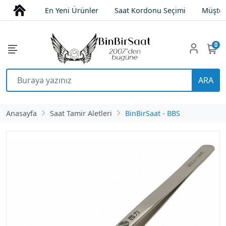
En Yeni Ürünler
Saat Kordonu Seçimi
Müşter
0
ARA
Anasayfa
Saat Tamir Aletleri
BinBirSaat - BBS