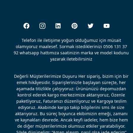
Telefon ile iletişime yoğun olduğumuz için müsait
olamıyoruz maalesef. Sormak istediklerinizi 0506 131 37
92 whatsapp hattımıza saatinizin marka ve model kodunu
yazarak iletebilirsiniz
Değerli Müşterilerimize Duyuru Her sipariş, bizim için bir
emek hikâyesidir. Siparişlerinizle başlayan süreçte, her
aşamada titizlikle çalışıyoruz: Ürününüzü depomuzdan
kontrol ederek kargo merkezimize aktarıyoruz, Özenle
paketliyoruz, Faturanızı düzenliyoruz ve Kargoya teslim
ediyoruz. Akabinde kargo takip bilgilerini sms ile size
aktarıyoruz. Bu süreç boyunca ekibimizin emeği, zamanı
ve kaynakları devrede. Ancak keyfi iadeler, hem bize hem
de diğer müşterilerimize olumsuz etkiler yaratabiliyor.
Şöyle düşünelim: “Aman alayım, nasıl olsa iade ederim”