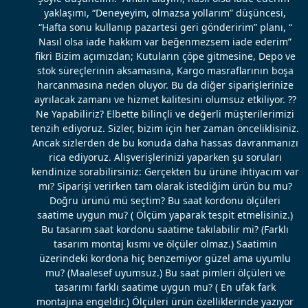
yaklaşımı, “Deneyeyim, olmazsa yollarım” düşüncesi,
“Hafta sonu kullanıp pazartesi geri gönderirim” planı, “
Nasıl olsa iade hakkım var beğenmezsem iade ederim”
fikri Bizim açımızdan; Kutuların çöpe gitmesine, Depo ve
stok süreçlerinin aksamasına, Kargo masraflarının boşa
harcanmasına neden oluyor. Bu da diğer siparişlerinize
ayrılacak zamanı ve hizmet kalitesini olumsuz etkiliyor. ??
Ne Yapabiliriz? Elbette bilinçli ve değerli müşterilerimizi
tenzih ediyoruz. Sizler, bizim için her zaman önceliklisiniz.
Ancak sizlerden de bu konuda daha hassas davranmanızı
rica ediyoruz. Alışverişlerinizi yaparken şu soruları
kendinize sorabilirsiniz: Gerçekten bu ürüne ihtiyacım var
mı? Siparişi verirken tam olarak istediğim ürün bu mu?
Doğru ürünü mü seçtim? Bu saat kordonu ölçüleri
saatime uygun mu? ( Ölçüm yaparak tespit etmelisiniz.)
Bu tasarım saat kordonu saatime takılabilir mi? (Farklı
tasarım montaj kısmı ve ölçüler olmaz.) Saatimin
üzerindeki kordona hiç benzemiyor güzel ama uyumlu
mu? (Maalesef uyumsuz.) Bu saat pimleri ölçüleri ve
tasarımı farklı saatime uygun mu? ( En ufak fark
montajına engeldir.) Ölçüleri ürün özelliklerinde yazıyor