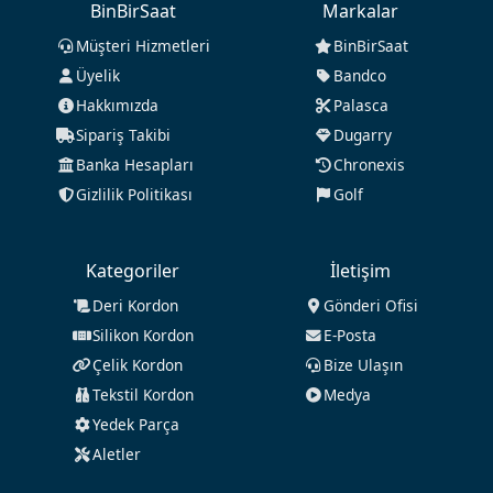
BinBirSaat
Markalar
Müşteri Hizmetleri
BinBirSaat
Üyelik
Bandco
Hakkımızda
Palasca
Sipariş Takibi
Dugarry
Banka Hesapları
Chronexis
Gizlilik Politikası
Golf
Kategoriler
İletişim
Deri Kordon
Gönderi Ofisi
Silikon Kordon
E-Posta
Çelik Kordon
Bize Ulaşın
Tekstil Kordon
Medya
Yedek Parça
Aletler