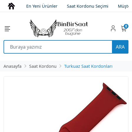
En Yeni Ürünler
Saat Kordonu Seçimi
Müşter
0
ARA
Anasayfa
Saat Kordonu
Turkuaz Saat Kordonları