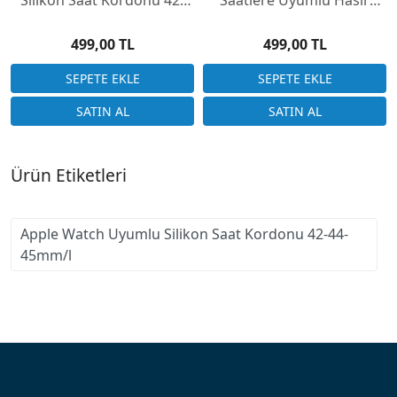
Silikon Saat Kordonu 42-
Saatlere Uyumlu Hasır
44-45mm/L
Çelik Saat Kordonu 34mm
APL34M-01
499,00 TL
499,00 TL
Ürün Etiketleri
Apple Watch Uyumlu Silikon Saat Kordonu 42-44-
45mm/l