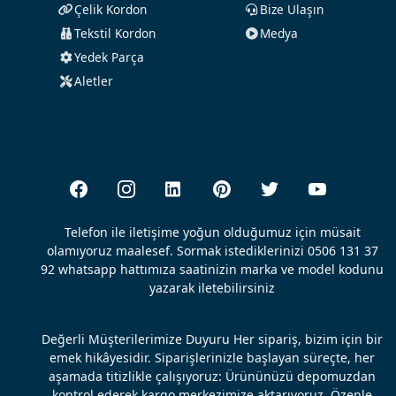
Çelik Kordon
Bize Ulaşın
Tekstil Kordon
Medya
Yedek Parça
Aletler
Telefon ile iletişime yoğun olduğumuz için müsait
olamıyoruz maalesef. Sormak istediklerinizi 0506 131 37
92 whatsapp hattımıza saatinizin marka ve model kodunu
yazarak iletebilirsiniz
Değerli Müşterilerimize Duyuru Her sipariş, bizim için bir
emek hikâyesidir. Siparişlerinizle başlayan süreçte, her
aşamada titizlikle çalışıyoruz: Ürününüzü depomuzdan
kontrol ederek kargo merkezimize aktarıyoruz, Özenle