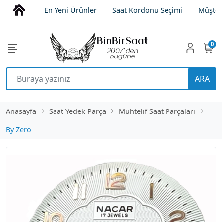
En Yeni Ürünler
Saat Kordonu Seçimi
Müşter
0
ARA
Anasayfa
Saat Yedek Parça
Muhtelif Saat Parçaları
By Zero