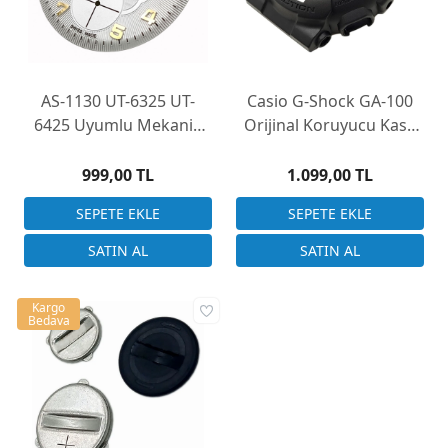
AS-1130 UT-6325 UT-
Casio G-Shock GA-100
6425 Uyumlu Mekanik
Orijinal Koruyucu Kasa
Saat Kadranı 32.5mm
Kılıfı
999,00 TL
1.099,00 TL
Kargo
Bedava