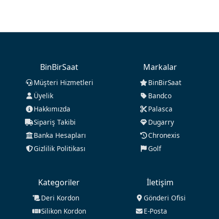
BinBirSaat
Markalar
Müşteri Hizmetleri
BinBirSaat
Üyelik
Bandco
Hakkımızda
Palasca
Sipariş Takibi
Dugarry
Banka Hesapları
Chronexis
Gizlilik Politikası
Golf
Kategoriler
İletişim
Deri Kordon
Gönderi Ofisi
Silikon Kordon
E-Posta