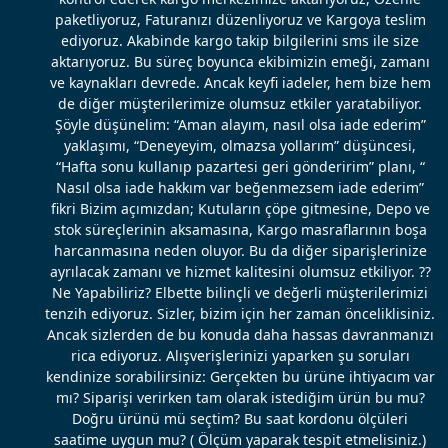
paketliyoruz, Faturanızı düzenliyoruz ve Kargoya teslim
ediyoruz. Akabinde kargo takip bilgilerini sms ile size
aktarıyoruz. Bu süreç boyunca ekibimizin emeği, zamanı
ve kaynakları devrede. Ancak keyfi iadeler, hem bize hem
de diğer müşterilerimize olumsuz etkiler yaratabiliyor.
Şöyle düşünelim: “Aman alayım, nasıl olsa iade ederim”
yaklaşımı, “Deneyeyim, olmazsa yollarım” düşüncesi,
“Hafta sonu kullanıp pazartesi geri gönderirim” planı, “
Nasıl olsa iade hakkım var beğenmezsem iade ederim”
fikri Bizim açımızdan; Kutuların çöpe gitmesine, Depo ve
stok süreçlerinin aksamasına, Kargo masraflarının boşa
harcanmasına neden oluyor. Bu da diğer siparişlerinize
ayrılacak zamanı ve hizmet kalitesini olumsuz etkiliyor. ??
Ne Yapabiliriz? Elbette bilinçli ve değerli müşterilerimizi
tenzih ediyoruz. Sizler, bizim için her zaman önceliklisiniz.
Ancak sizlerden de bu konuda daha hassas davranmanızı
rica ediyoruz. Alışverişlerinizi yaparken şu soruları
kendinize sorabilirsiniz: Gerçekten bu ürüne ihtiyacım var
mı? Siparişi verirken tam olarak istediğim ürün bu mu?
Doğru ürünü mü seçtim? Bu saat kordonu ölçüleri
saatime uygun mu? ( Ölçüm yaparak tespit etmelisiniz.)