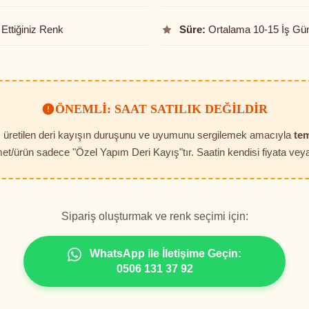
Ettiğiniz Renk
Süre:
Ortalama 10-15 İş Gü
ÖNEMLI: SAAT SATILIK DEĞILDIR
t, üretilen deri kayışın duruşunu ve uyumunu sergilemek amacıyla
tem
et/ürün sadece "Özel Yapım Deri Kayış"tır. Saatin kendisi fiyata veya 
Sipariş oluşturmak ve renk seçimi için:
WhatsApp ile İletişime Geçin:
0506 131 37 92