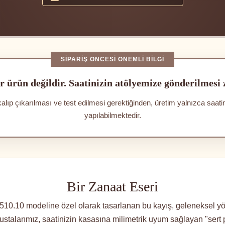
SIPARIŞ ÖNCESI ÖNEMLI BILGI
r ürün değildir. Saatinizin atölyemize gönderilmesi
kalıp çıkarılması ve test edilmesi gerektiğinden, üretim yalnızca saat
yapılabilmektedir.
Bir Zanaat Eseri
.510.10 modeline özel olarak tasarlanan bu kayış, geleneksel y
eri ustalarımız, saatinizin kasasına milimetrik uyum sağlayan "sert p