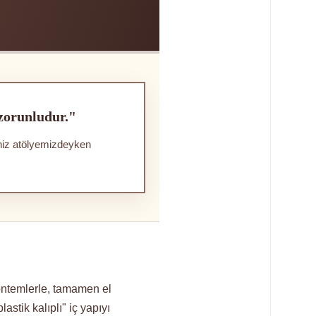
 zorunludur."
iniz atölyemizdeyken
öntemlerle, tamamen el
lastik kalıplı" iç yapıyı