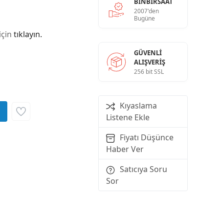
BINBIRSAAT
2007'den
Bugüne
için
tıklayın.
GÜVENLI
ALIŞVERIŞ
256 bit SSL
Kıyaslama
Listene Ekle
Fiyatı Düşünce
Haber Ver
Satıcıya Soru
Sor