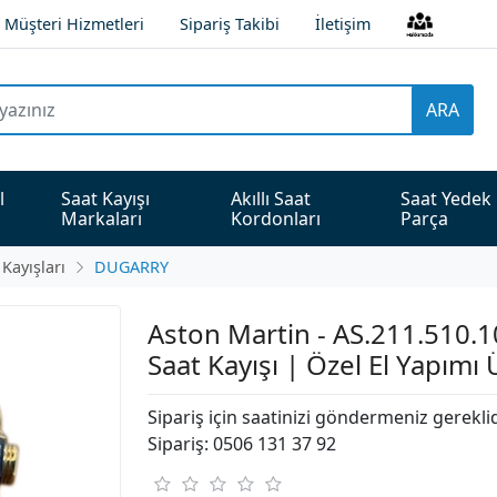
Müşteri Hizmetleri
Sipariş Takibi
İletişim
ARA
l 
Saat Kayışı 
Akıllı Saat 
Saat Yedek 
Markaları
Kordonları
Parça
 Kayışları
DUGARRY
Aston Martin - AS.211.510.1
Saat Kayışı | Özel El Yapımı
Sipariş için saatinizi göndermeniz gerekli
Sipariş: 0506 131 37 92