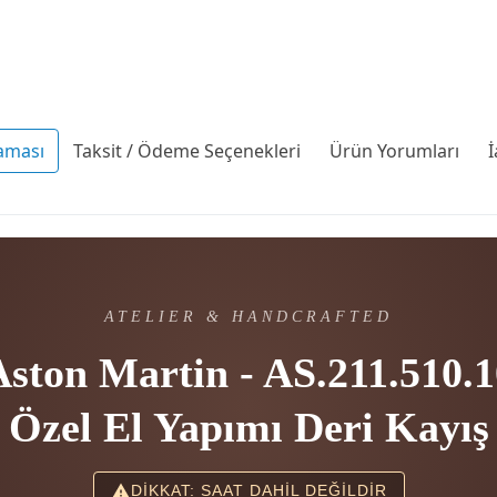
aması
Taksit / Ödeme Seçenekleri
Ürün Yorumları
İ
ATELIER & HANDCRAFTED
Aston Martin - AS.211.510.1
Özel El Yapımı Deri Kayış
DİKKAT: SAAT DAHİL DEĞİLDİR