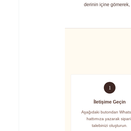
derinin içine gömerek, e
1
İletişime Geçin
Aşağıdaki butondan What
hattımıza yazarak sipar
talebinizi oluşturun.