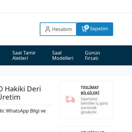
0
Sepetim
Hesabım
Saat Tamir 
Saat 
Günün 
Aletleri
Modelleri
Fırsatı
0 Hakiki Deri
TESLİMAT
BİLGİLERİ
 Üretim
Siparişiniz
belirtilen iş günü
içerisinde
dir. WhatsApp Bilgi ve
gönderilir.