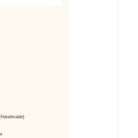
(Handmade)
ır