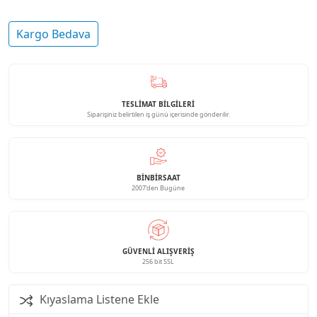
Kargo Bedava
TESLİMAT BİLGİLERİ
Siparişiniz belirtilen iş günü içerisinde gönderilir.
BINBIRSAAT
2007'den Bugüne
GÜVENLI ALIŞVERIŞ
256 bit SSL
Kıyaslama Listene Ekle