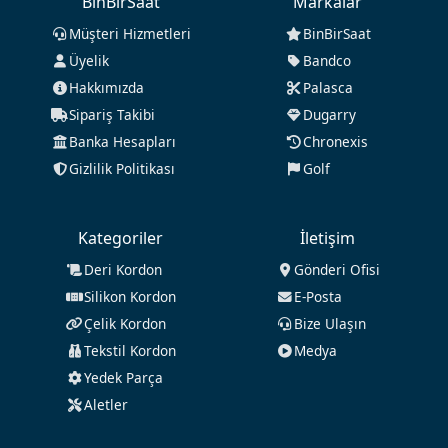
BinBirSaat
Markalar
Müşteri Hizmetleri
BinBirSaat
Üyelik
Bandco
Hakkımızda
Palasca
Sipariş Takibi
Dugarry
Banka Hesapları
Chronexis
Gizlilik Politikası
Golf
Kategoriler
İletişim
Deri Kordon
Gönderi Ofisi
Silikon Kordon
E-Posta
Çelik Kordon
Bize Ulaşın
Tekstil Kordon
Medya
Yedek Parça
Aletler