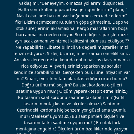
yaklaşımı, “Deneyeyim, olmazsa yollarım” düşüncesi,
“Hafta sonu kullanıp pazartesi geri gönderirim” planı, “
Nasıl olsa iade hakkım var beğenmezsem iade ederim”
fikri Bizim açımızdan; Kutuların çöpe gitmesine, Depo ve
stok süreçlerinin aksamasına, Kargo masraflarının boşa
harcanmasına neden oluyor. Bu da diğer siparişlerinize
ayrılacak zamanı ve hizmet kalitesini olumsuz etkiliyor. ??
Ne Yapabiliriz? Elbette bilinçli ve değerli müşterilerimizi
tenzih ediyoruz. Sizler, bizim için her zaman önceliklisiniz.
Ancak sizlerden de bu konuda daha hassas davranmanızı
rica ediyoruz. Alışverişlerinizi yaparken şu soruları
kendinize sorabilirsiniz: Gerçekten bu ürüne ihtiyacım var
mı? Siparişi verirken tam olarak istediğim ürün bu mu?
Doğru ürünü mü seçtim? Bu saat kordonu ölçüleri
saatime uygun mu? ( Ölçüm yaparak tespit etmelisiniz.)
Bu tasarım saat kordonu saatime takılabilir mi? (Farklı
tasarım montaj kısmı ve ölçüler olmaz.) Saatimin
üzerindeki kordona hiç benzemiyor güzel ama uyumlu
mu? (Maalesef uyumsuz.) Bu saat pimleri ölçüleri ve
tasarımı farklı saatime uygun mu? ( En ufak fark
montajına engeldir.) Ölçüleri ürün özelliklerinde yazıyor