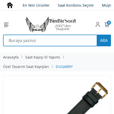
En Yeni Ürünler
Saat Kordonu Seçimi
Müşter
0
ARA
Anasayfa
Saat Kayışı El Yapımı
Özel Tasarım Saat Kayışları
DUGARRY