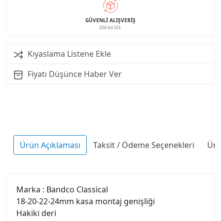
GÜVENLI ALIŞVERIŞ
256 bit SSL
Kıyaslama Listene Ekle
Fiyatı Düşünce Haber Ver
Ürün Açıklaması
Taksit / Ödeme Seçenekleri
Ürü
Marka : Bandco Classical
18-20-22-24mm kasa montaj genişliği
Hakiki deri