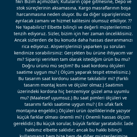
fikri Bizim açımızdan; Kutuların çöpe gitmesine, Depo ve
stok süreçlerinin aksamasına, Kargo masraflarının boşa
harcanmasına neden oluyor. Bu da diğer siparişlerinize
ayrılacak zamanı ve hizmet kalitesini olumsuz etkiliyor. ??
Ne Yapabiliriz? Elbette bilinçli ve değerli müşterilerimizi
tenzih ediyoruz. Sizler, bizim için her zaman önceliklisiniz.
Ancak sizlerden de bu konuda daha hassas davranmanızı
rica ediyoruz. Alışverişlerinizi yaparken şu soruları
kendinize sorabilirsiniz: Gerçekten bu ürüne ihtiyacım var
mı? Siparişi verirken tam olarak istediğim ürün bu mu?
Doğru ürünü mü seçtim? Bu saat kordonu ölçüleri
saatime uygun mu? ( Ölçüm yaparak tespit etmelisiniz.)
Bu tasarım saat kordonu saatime takılabilir mi? (Farklı
tasarım montaj kısmı ve ölçüler olmaz.) Saatimin
üzerindeki kordona hiç benzemiyor güzel ama uyumlu
mu? (Maalesef uyumsuz.) Bu saat pimleri ölçüleri ve
tasarımı farklı saatime uygun mu? ( En ufak fark
montajına engeldir.) Ölçüleri ürün özelliklerinde yazıyor
küçük farklar olması önemli mi? ( Önemli hassas ölçüm
gereklidir.) Bu küçük sorular, büyük farklar yaratabilir. İade
hakkınız elbette saklıdır; ancak bu hakkı bilinçli
kullanmanız hem bize hem de diğer müşterilerimize