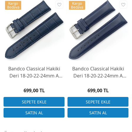
Kargo
Kargo
Bedava
Bedava
Bandco Classical Hakiki
Bandco Classical Hakiki
Deri 18-20-22-24mm A
Deri 18-20-22-24mm A
Kalite Saat Kayışı Lacivert
Kalite Saat Kayışı Lacivert
Kroko
699,00 TL
699,00 TL