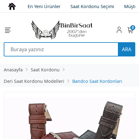
En Yeni Ürünler
Saat Kordonu Seçimi
Müşter
0
ARA
Anasayfa
Saat Kordonu
Deri Saat Kordonu Modelleri
Bandco Saat Kordonları