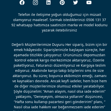
Telefon ile iletişime yoğun olduğumuz için müsait
olamıyoruz maalesef. Sormak istediklerinizi 0506 131 37
92 whatsapp hattımıza saatinizin marka ve model kodunu
yazarak iletebilirsiniz
Değerli Müşterilerimize Duyuru Her sipariş, bizim için bir
emek hikâyesidir. Siparişlerinizle başlayan süreçte, her
aşamada titizlikle çalışıyoruz: Ürününüzü depomuzdan
kontrol ederek kargo merkezimize aktarıyoruz, Özenle
paketliyoruz, Faturanızı düzenliyoruz ve Kargoya teslim
ediyoruz. Akabinde kargo takip bilgilerini sms ile size
aktarıyoruz. Bu süreç boyunca ekibimizin emeği, zamanı
ve kaynakları devrede. Ancak keyfi iadeler, hem bize hem
de diğer müşterilerimize olumsuz etkiler yaratabiliyor.
Şöyle düşünelim: “Aman alayım, nasıl olsa iade ederim”
yaklaşımı, “Deneyeyim, olmazsa yollarım” düşüncesi,
“Hafta sonu kullanıp pazartesi geri gönderirim” planı, “
Nasıl olsa iade hakkım var beğenmezsem iade ederim”