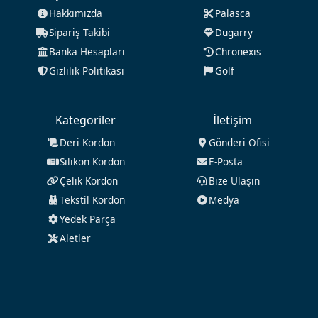
Hakkımızda
Palasca
Sipariş Takibi
Dugarry
Banka Hesapları
Chronexis
Gizlilik Politikası
Golf
Kategoriler
İletişim
Deri Kordon
Gönderi Ofisi
Silikon Kordon
E-Posta
Çelik Kordon
Bize Ulaşın
Tekstil Kordon
Medya
Yedek Parça
Aletler