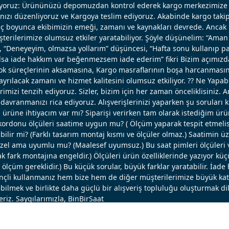
ışıyoruz: Ürününüzü depomuzdan kontrol ederek kargo merkezimize 
nızı düzenliyoruz ve Kargoya teslim ediyoruz. Akabinde kargo takip
reç boyunca ekibimizin emeği, zamanı ve kaynakları devrede. Ancak k
erilerimize olumsuz etkiler yaratabiliyor. Şöyle düşünelim: “Aman 
, “Deneyeyim, olmazsa yollarım” düşüncesi, “Hafta sonu kullanıp pa
 olsa iade hakkım var beğenmezsem iade ederim” fikri Bizim açımızd
ok süreçlerinin aksamasına, Kargo masraflarının boşa harcanmasın
ayrılacak zamanı ve hizmet kalitesini olumsuz etkiliyor. ?? Ne Yapabi
erimizi tenzih ediyoruz. Sizler, bizim için her zaman önceliklisiniz. 
avranmanızı rica ediyoruz. Alışverişlerinizi yaparken şu soruları 
u ürüne ihtiyacım var mı? Siparişi verirken tam olarak istediğim ü
ordonu ölçüleri saatime uygun mu? ( Ölçüm yaparak tespit etmelisi
bilir mi? (Farklı tasarım montaj kısmı ve ölçüler olmaz.) Saatimin ü
el ama uyumlu mu? (Maalesef uyumsuz.) Bu saat pimleri ölçüleri ve
 fark montajına engeldir.) Ölçüleri ürün özelliklerinde yazıyor küç
lçüm gereklidir.) Bu küçük sorular, büyük farklar yaratabilir. İade 
linçli kullanmanız hem bize hem de diğer müşterilerimize büyük katk
bilmek ve birlikte daha güçlü bir alışveriş topluluğu oluşturmak dil
eriz. Saygılarımızla, BinBirSaat
®
PlatinMarket
E-Ticaret Sistemi
İle Hazırlanmıştır.