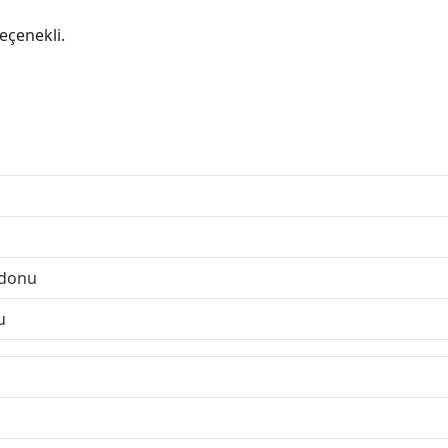
eçenekli.
rdonu
u