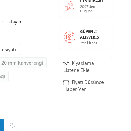
BINBIRSAAT
2007'den
Bugüne
çin
tıklayın.
GÜVENLI
ALIŞVERIŞ
256 bit SSL
m Siyah
20 mm Kahverengi
Kıyaslama
Listene Ekle
gi
Fiyatı Düşünce
Haber Ver