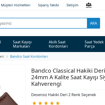
Müşteri Hizmetleri
Sipariş Takibi
İletişim
ARA
l 
Saat Kayışı 
Akıllı Saat 
Saat Yedek 
Markaları
Kordonları
Parça
eri
Bandco Saat Kordonları
Bandco Classical Hakiki Der
24mm A Kalite Saat Kayışı Si
Kahverengi
Desensiz Hakiki Deri 2 Renk Seçenek