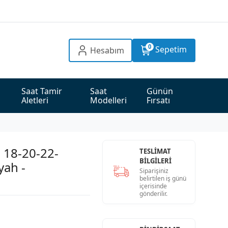
0
Sepetim
Hesabım
Saat Tamir 
Saat 
Günün 
Aletleri
Modelleri
Fırsatı
i 18-20-22-
TESLİMAT
BİLGİLERİ
yah -
Siparişiniz
belirtilen iş günü
içerisinde
gönderilir.