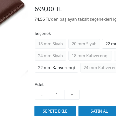
699,00 TL
74,56 TL
'den başlayan taksit seçenekleri i
Seçenek
18 mm Siyah
20 mm Siyah
22 m
24 mm Siyah
18 mm Kahverengi
22 mm Kahverengi
24 mm Kahveren
Adet
-
+