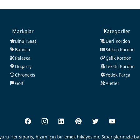
Markalar
Kategoriler
BinBirSaat
Deri Kordon
Bandco
Silikon Kordon
Palasca
Çelik Kordon
Dugarry
Tekstil Kordon
Chronexis
Yedek Parça
Golf
Aletler
uru Her sipariş, bizim için bir emek hikâyesidir. Siparişlerinizle b