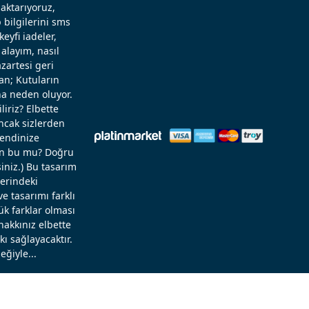
aktarıyoruz,
 bilgilerini sms
eyfi iadeler,
alayım, nasıl
zartesi geri
an; Kutuların
a neden oluyor.
liriz? Elbette
Ancak sizlerden
kendinize
rün bu mu? Doğru
niz.) Bu tasarım
zerindeki
 tasarımı farklı
ük farklar olması
hakkınız elbette
ı sağlayacaktır.
eğiyle...