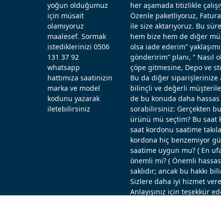
yoğun olduğumuz
her aşamada titizlikle çal
için müsait
Özenle paketliyoruz, Fatura
olamıyoruz
ile size aktarıyoruz. Bu sü
maalesef. Sormak
hem bize hem de diğer müşt
istediklerinizi 0506
olsa iade ederim” yaklaşımı
131 37 92
gönderirim” planı, “ Nasıl
whatsapp
çöpe gitmesine, Depo ve st
hattımıza saatinizin
Bu da diğer siparişlerinize 
marka ve model
bilinçli ve değerli müşteril
kodunu yazarak
de bu konuda daha hassas d
iletebilirsiniz
sorabilirsiniz: Gerçekten b
ürünü mü seçtim? Bu saat k
saat kordonu saatime takıla
kordona hiç benzemiyor güz
saatime uygun mu? ( En ufak
önemli mi? ( Önemli hassas ö
saklıdır; ancak bu hakkı bi
Sizlere daha iyi hizmet vere
Anlayışınız için teşekkür ed