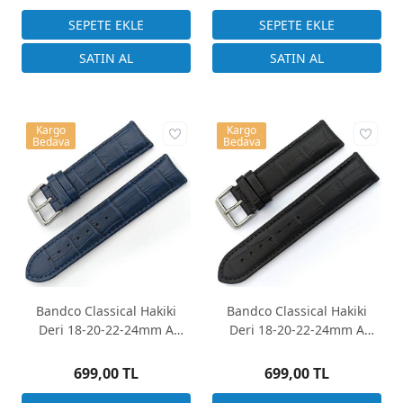
Kargo
Kargo
Bedava
Bedava
Bandco Classical Hakiki
Bandco Classical Hakiki
Deri 18-20-22-24mm A
Deri 18-20-22-24mm A
Kalite Saat Kayışı Lacivert
Kalite Saat Kayışı Siyah
Kroko
699,00 TL
699,00 TL