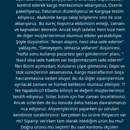
kontrol ederek kargo merkezimize aktarıyoruz, Özenle
paketliyoruz, Faturanızı düzenliyoruz ve Kargoya teslim
ediyoruz. Akabinde kargo takip bilgilerini sms ile size
aktarıyoruz. Bu süreç boyunca ekibimizin emeği, zamanı
ve kaynakları devrede. Ancak keyfi iadeler, hem bize hem
de diğer müşterilerimize olumsuz etkiler yaratabiliyor.
Şöyle düşünelim: “Aman alayım, nasıl olsa iade ederim”
yaklaşımı, “Deneyeyim, olmazsa yollarım” düşüncesi,
“Hafta sonu kullanıp pazartesi geri gönderirim” planı, “
Nasıl olsa iade hakkım var beğenmezsem iade ederim”
fikri Bizim açımızdan; Kutuların çöpe gitmesine, Depo ve
stok süreçlerinin aksamasına, Kargo masraflarının boşa
harcanmasına neden oluyor. Bu da diğer siparişlerinize
ayrılacak zamanı ve hizmet kalitesini olumsuz etkiliyor. ??
Ne Yapabiliriz? Elbette bilinçli ve değerli müşterilerimizi
tenzih ediyoruz. Sizler, bizim için her zaman önceliklisiniz.
Ancak sizlerden de bu konuda daha hassas davranmanızı
rica ediyoruz. Alışverişlerinizi yaparken şu soruları
kendinize sorabilirsiniz: Gerçekten bu ürüne ihtiyacım var
mı? Siparişi verirken tam olarak istediğim ürün bu mu?
Doğru ürünü mü seçtim? Bu saat kordonu ölçüleri