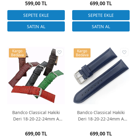
BND2420-1
Kahverengi
599,00 TL
699,00 TL
Kargo
Kargo
Bedava
Bedava
Bandco Classical Hakiki
Bandco Classical Hakiki
Deri 18-20-22-24mm A
Deri 18-20-22-24mm A
Kalite Saat Kayışı 6 Renk
Kalite Saat Kayışı Lacivert
Seçenekli
699,00 TL
699,00 TL