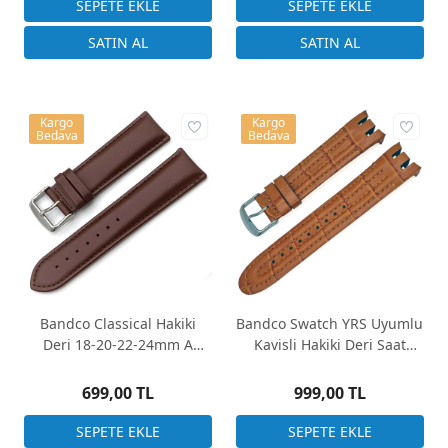
Kargo
Kargo
Bedava
Bedava
Bandco Classical Hakiki
Bandco Swatch YRS Uyumlu
Deri 18-20-22-24mm A
Kavisli Hakiki Deri Saat
Kalite Saat Kayışı Siyah -
Kordonu
Kahverengi
699,00 TL
999,00 TL