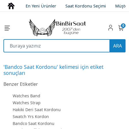
En Yeni Ürünler
Saat Kordonu Seçimi
Müşter
0
ARA
'Bandco Saat Kordonu' kelimesi için etiket
sonuçları
Benzer Etiketler
Watches Band
Watches Strap
Hakiki Deri Saat Kordonu
Swatch Yrs Kordon
Bandco Saat Kordonu