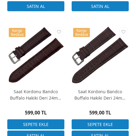
Kargo
Kargo
Bedava
Bedava
Saat Kordonu Bandco
Saat Kordonu Bandco
Buffalo Hakiki Deri 24mm
Buffalo Hakiki Deri 24mm
Uzun Kahverengi Kroko
Uzun Kahverengi Kroko
Desen
Desen
599,00 TL
599,00 TL