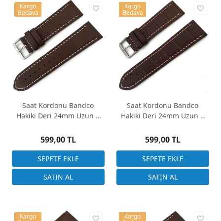
Kargo
Kargo
Bedava
Bedava
Saat Kordonu Bandco
Saat Kordonu Bandco
Hakiki Deri 24mm Uzun A
Hakiki Deri 24mm Uzun A
Kalite Kahverengi Düz
Kalite Kahverengi Kroko
Desen Beyaz Dikiş
Desen Beyaz Dikiş
599,00 TL
599,00 TL
Kargo
Kargo