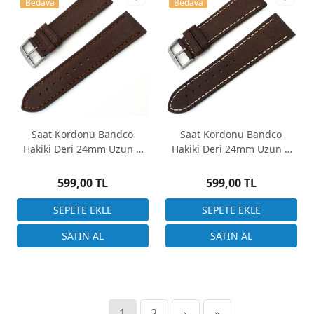
Bedava
Bedava
Saat Kordonu Bandco
Saat Kordonu Bandco
Hakiki Deri 24mm Uzun A
Hakiki Deri 24mm Uzun A
Kalite Kahverengi Rolax
Kalite Kahverengi Rolax
Desen
Desen Beyaz Dikiş
599,00 TL
599,00 TL
1
2
›
»