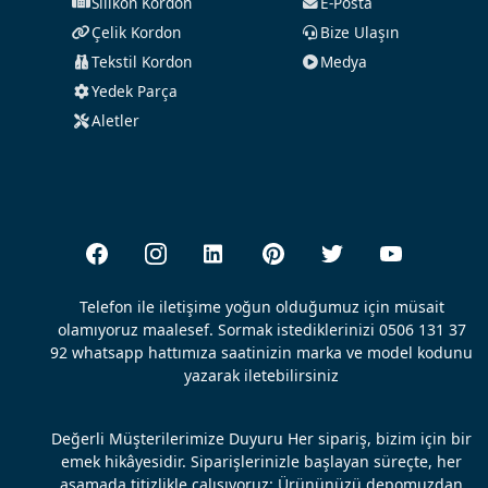
Silikon Kordon
E-Posta
Çelik Kordon
Bize Ulaşın
Tekstil Kordon
Medya
Yedek Parça
Aletler
Telefon ile iletişime yoğun olduğumuz için müsait
olamıyoruz maalesef. Sormak istediklerinizi 0506 131 37
92 whatsapp hattımıza saatinizin marka ve model kodunu
yazarak iletebilirsiniz
Değerli Müşterilerimize Duyuru Her sipariş, bizim için bir
emek hikâyesidir. Siparişlerinizle başlayan süreçte, her
aşamada titizlikle çalışıyoruz: Ürününüzü depomuzdan