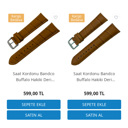
Kargo
Kargo
Bedava
Bedava
Saat Kordonu Bandco
Saat Kordonu Bandco
Buffalo Hakiki Deri
Buffalo Hakiki Deri
24x20mm Uzun Taba Kroko
24x20mm Uzun Taba Kroko
Desen
Desen
599,00 TL
599,00 TL