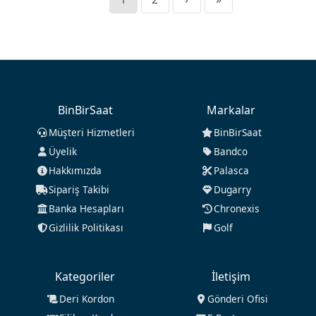
BinBirSaat
Markalar
Müşteri Hizmetleri
BinBirSaat
Üyelik
Bandco
Hakkımızda
Palasca
Sipariş Takibi
Dugarry
Banka Hesapları
Chronexis
Gizlilik Politikası
Golf
Kategoriler
İletişim
Deri Kordon
Gönderi Ofisi