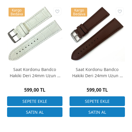
Kargo
Kargo
Bedava
Bedava
Saat Kordonu Bandco
Saat Kordonu Bandco
Hakiki Deri 24mm Uzun A
Hakiki Deri 24mm Uzun A
Kalite Beyaz Kroko Desen
Kalite Kahverengi Düz
Desen
599,00 TL
599,00 TL