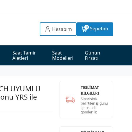
0
Sepetim
Hesabım
Saat Tamir 
Saat 
Günün 
Aletleri
Modelleri
Fırsatı
TCH UYUMLU
TESLİMAT
BİLGİLERİ
onu YRS ile
Siparişiniz
belirtilen iş günü
içerisinde
gönderilir.