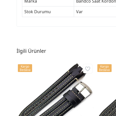
Marka
Bandco Saat Kordon
Stok Durumu
Var
İlgili Ürünler
Kargo
Kargo
Bedava
Bedava