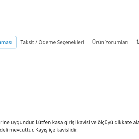
aması
Taksit / Ödeme Seçenekleri
Ürün Yorumları
İ
ine uygundur. Lütfen kasa girişi kavisi ve ölçüyü dikkate ala
eli mevcuttur. Kayış içe kavislidir.