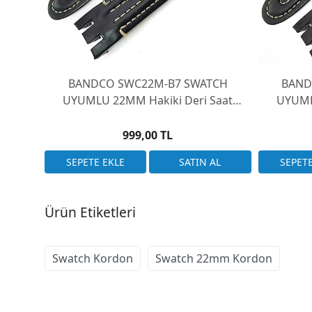
BANDCO SWC22M-B7 SWATCH
BAND
UYUMLU 22MM Hakiki Deri Saat
UYUML
Kordonu YRS ile uyumlu
Ko
999,00 TL
Ürün Etiketleri
Swatch Kordon
Swatch 22mm Kordon