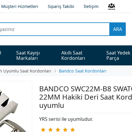
Müşteri Hizmetleri
Sipariş Takibi
İletişim
ARA
l 
Saat Kayışı 
Akıllı Saat 
Saat Yedek 
Markaları
Kordonları
Parça
h Uyumlu Saat Kordonları
Bandco Saat Kordonları
BANDCO SWC22M-B8 SWA
22MM Hakiki Deri Saat Kord
uyumlu
YRS serisi ile uyumludur.