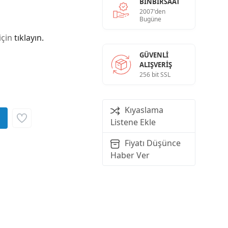
BINBIRSAAT
2007'den
Bugüne
için
tıklayın.
GÜVENLI
ALIŞVERIŞ
256 bit SSL
Kıyaslama
Listene Ekle
Fiyatı Düşünce
Haber Ver