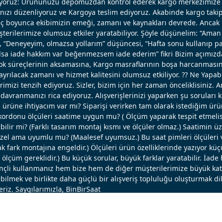
ışıyoruz: Ürününüzü depomuzdan kontrol ederek kargo merkezimize 
nızı düzenliyoruz ve Kargoya teslim ediyoruz. Akabinde kargo takip
reç boyunca ekibimizin emeği, zamanı ve kaynakları devrede. Ancak k
erilerimize olumsuz etkiler yaratabiliyor. Şöyle düşünelim: “Aman 
, “Deneyeyim, olmazsa yollarım” düşüncesi, “Hafta sonu kullanıp pa
 olsa iade hakkım var beğenmezsem iade ederim” fikri Bizim açımızd
ok süreçlerinin aksamasına, Kargo masraflarının boşa harcanmasın
ayrılacak zamanı ve hizmet kalitesini olumsuz etkiliyor. ?? Ne Yapabi
erimizi tenzih ediyoruz. Sizler, bizim için her zaman önceliklisiniz. 
avranmanızı rica ediyoruz. Alışverişlerinizi yaparken şu soruları 
u ürüne ihtiyacım var mı? Siparişi verirken tam olarak istediğim ü
ordonu ölçüleri saatime uygun mu? ( Ölçüm yaparak tespit etmelisi
bilir mi? (Farklı tasarım montaj kısmı ve ölçüler olmaz.) Saatimin ü
el ama uyumlu mu? (Maalesef uyumsuz.) Bu saat pimleri ölçüleri ve
 fark montajına engeldir.) Ölçüleri ürün özelliklerinde yazıyor küç
lçüm gereklidir.) Bu küçük sorular, büyük farklar yaratabilir. İade 
linçli kullanmanız hem bize hem de diğer müşterilerimize büyük katk
bilmek ve birlikte daha güçlü bir alışveriş topluluğu oluşturmak dil
eriz. Saygılarımızla, BinBirSaat
®
PlatinMarket
E-Ticaret Sistemi
İle Hazırlanmıştır.