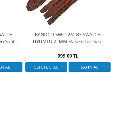
WATCH
BANDCO SWC22M-B3 SWATCH
BA
i Saat
UYUMLU 22MM Hakiki Deri Saat
UYU
mlu
Kordonu YRS ile uyumlu
999,00 TL