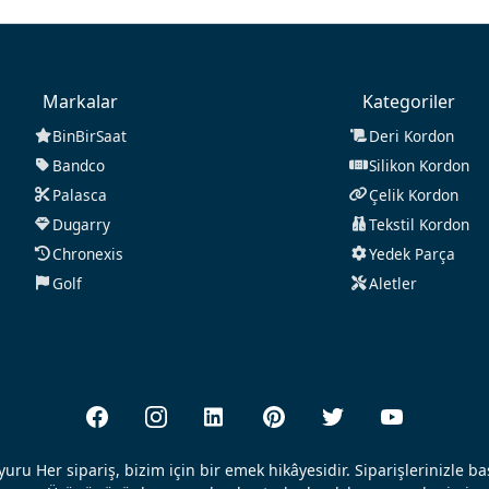
Markalar
Kategoriler
BinBirSaat
Deri Kordon
Bandco
Silikon Kordon
Palasca
Çelik Kordon
Dugarry
Tekstil Kordon
Chronexis
Yedek Parça
Golf
Aletler
uru Her sipariş, bizim için bir emek hikâyesidir. Siparişlerinizle b