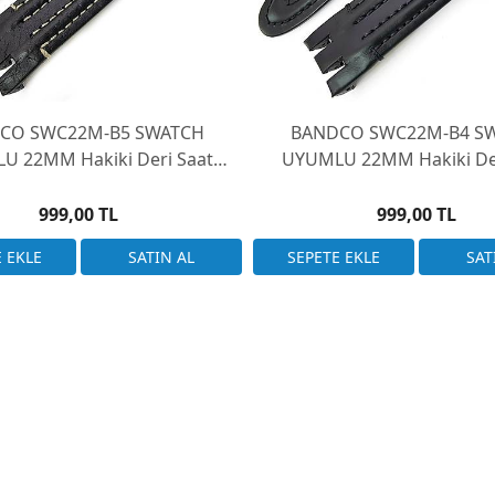
CO SWC22M-B5 SWATCH
BANDCO SWC22M-B4 S
U 22MM Hakiki Deri Saat
UYUMLU 22MM Hakiki Der
rdonu YRS ile uyumlu
Kordonu YRS ile uyu
999,00 TL
999,00 TL