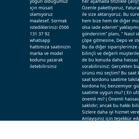
yoğun olduğumuz
her aşamada titizlikle çal
için müsait
Özenle paketliyoruz, Fatura
olamıyoruz
ile size aktarıyoruz. Bu sü
maalesef. Sormak
hem bize hem de diğer müşt
istediklerinizi 0506
olsa iade ederim” yaklaşımı
131 37 92
gönderirim” planı, “ Nasıl
whatsapp
çöpe gitmesine, Depo ve st
hattımıza saatinizin
Bu da diğer siparişlerinize 
marka ve model
bilinçli ve değerli müşteril
kodunu yazarak
de bu konuda daha hassas d
iletebilirsiniz
sorabilirsiniz: Gerçekten b
ürünü mü seçtim? Bu saat k
saat kordonu saatime takıla
kordona hiç benzemiyor güz
saatime uygun mu? ( En ufak
önemli mi? ( Önemli hassas ö
saklıdır; ancak bu hakkı bi
Sizlere daha iyi hizmet vere
Anlayışınız için teşekkür ed