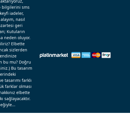
aktarıyoruz,
 bilgilerini sms
eyfi iadeler,
alayım, nasıl
zartesi geri
an; Kutuların
a neden oluyor.
liriz? Elbette
Ancak sizlerden
kendinize
rün bu mu? Doğru
niz.) Bu tasarım
zerindeki
 tasarımı farklı
ük farklar olması
hakkınız elbette
ı sağlayacaktır.
eğiyle...