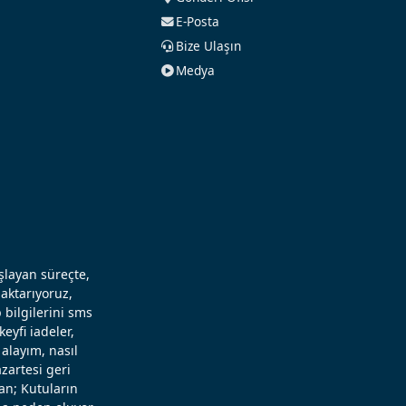
E-Posta
Bize Ulaşın
Medya
aşlayan süreçte,
aktarıyoruz,
 bilgilerini sms
eyfi iadeler,
alayım, nasıl
zartesi geri
an; Kutuların