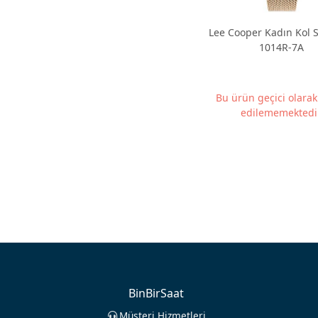
Lee Cooper Kadın Kol S
1014R-7A
Bu ürün geçici olara
edilememektedir
BinBirSaat
Müşteri Hizmetleri