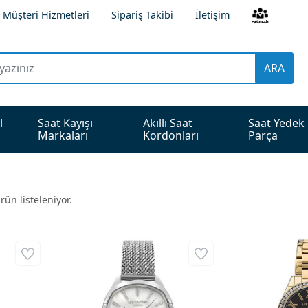
Müşteri Hizmetleri
Sipariş Takibi
İletişim
ARA
l 
Saat Kayışı 
Akıllı Saat 
Saat Yedek 
Markaları
Kordonları
Parça
rün listeleniyor.