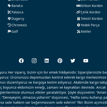
Bandco
Silikon Kordon
Palasca
Çelik Kordon
Dugarry
Tekstil Kordon
Chronexis
Yedek Parça
Golf
Aletler
uru Her sipariş, bizim için bir emek hikâyesidir. Siparişlerinizle b
ışıyoruz: Ürününüzü depomuzdan kontrol ederek kargo merkezimize 
nızı düzenliyoruz ve Kargoya teslim ediyoruz. Akabinde kargo takip
reç boyunca ekibimizin emeği, zamanı ve kaynakları devrede. Ancak k
erilerimize olumsuz etkiler yaratabiliyor. Şöyle düşünelim: “Aman 
, “Deneyeyim, olmazsa yollarım” düşüncesi, “Hafta sonu kullanıp pa
 olsa iade hakkım var beğenmezsem iade ederim” fikri Bizim açımızd