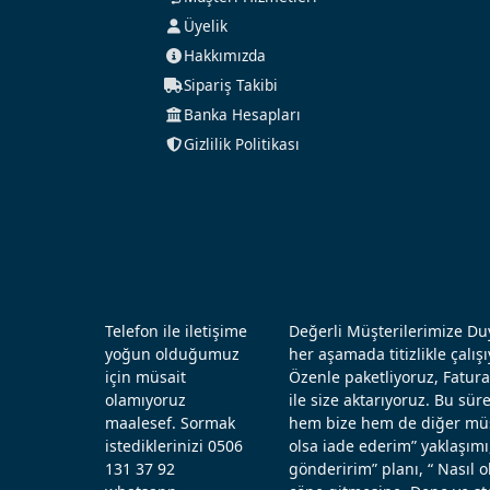
Üyelik
Hakkımızda
Sipariş Takibi
Banka Hesapları
Gizlilik Politikası
Telefon ile iletişime
Değerli Müşterilerimize Duy
yoğun olduğumuz
her aşamada titizlikle çal
için müsait
Özenle paketliyoruz, Fatura
olamıyoruz
ile size aktarıyoruz. Bu sü
maalesef. Sormak
hem bize hem de diğer müşt
istediklerinizi 0506
olsa iade ederim” yaklaşımı
131 37 92
gönderirim” planı, “ Nasıl