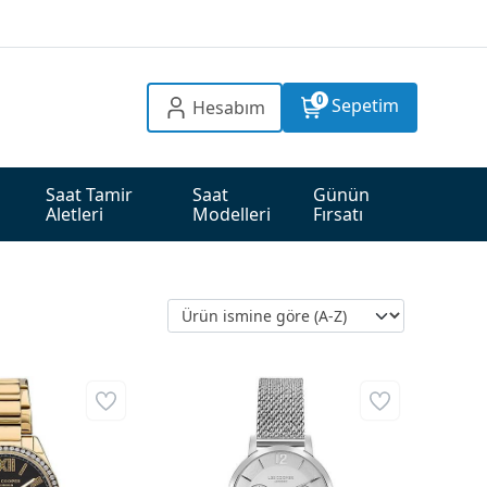
0
Sepetim
Hesabım
Saat Tamir 
Saat 
Günün 
Aletleri
Modelleri
Fırsatı