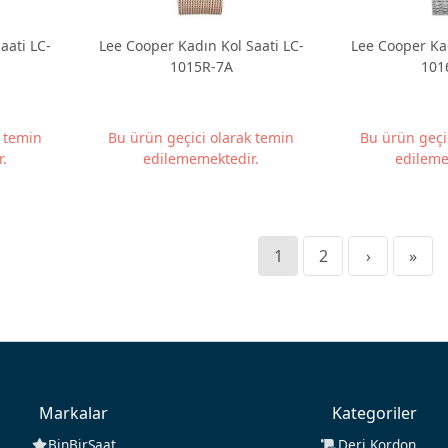
aati LC-
Lee Cooper Kadın Kol Saati LC-
Lee Cooper Kad
1015R-7A
101
k temin
Bu ürün geçici olarak temin
Bu ürün geçi
.
edilememektedir.
edileme
1
2
›
»
Markalar
Kategoriler
BinBirSaat
Deri Kordon