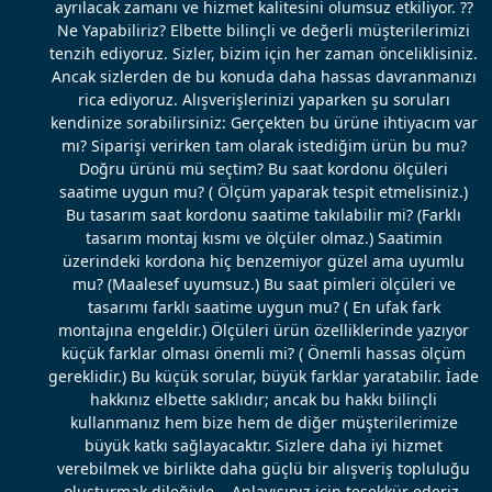
ayrılacak zamanı ve hizmet kalitesini olumsuz etkiliyor. ??
Ne Yapabiliriz? Elbette bilinçli ve değerli müşterilerimizi
tenzih ediyoruz. Sizler, bizim için her zaman önceliklisiniz.
Ancak sizlerden de bu konuda daha hassas davranmanızı
rica ediyoruz. Alışverişlerinizi yaparken şu soruları
kendinize sorabilirsiniz: Gerçekten bu ürüne ihtiyacım var
mı? Siparişi verirken tam olarak istediğim ürün bu mu?
Doğru ürünü mü seçtim? Bu saat kordonu ölçüleri
saatime uygun mu? ( Ölçüm yaparak tespit etmelisiniz.)
Bu tasarım saat kordonu saatime takılabilir mi? (Farklı
tasarım montaj kısmı ve ölçüler olmaz.) Saatimin
üzerindeki kordona hiç benzemiyor güzel ama uyumlu
mu? (Maalesef uyumsuz.) Bu saat pimleri ölçüleri ve
tasarımı farklı saatime uygun mu? ( En ufak fark
montajına engeldir.) Ölçüleri ürün özelliklerinde yazıyor
küçük farklar olması önemli mi? ( Önemli hassas ölçüm
gereklidir.) Bu küçük sorular, büyük farklar yaratabilir. İade
hakkınız elbette saklıdır; ancak bu hakkı bilinçli
kullanmanız hem bize hem de diğer müşterilerimize
büyük katkı sağlayacaktır. Sizlere daha iyi hizmet
verebilmek ve birlikte daha güçlü bir alışveriş topluluğu
oluşturmak dileğiyle... Anlayışınız için teşekkür ederiz.