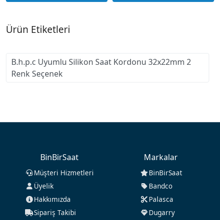
Ürün Etiketleri
B.h.p.c Uyumlu Silikon Saat Kordonu 32x22mm 2
Renk Seçenek
BinBirSaat
Markalar
Müşteri Hizmetleri
BinBirSaat
Üyelik
Bandco
Hakkımızda
Palasca
Sipariş Takibi
Dugarry