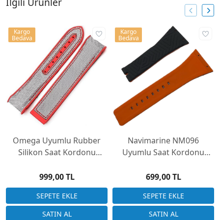
İlgili Ürünler
Kargo
Kargo
Bedava
Bedava
Omega Uyumlu Rubber
Navimarine NM096
Silikon Saat Kordonu
Uyumlu Saat Kordonu
OMG2220M-GK
Kauçuk Rubber 32x20mm
999,00 TL
699,00 TL