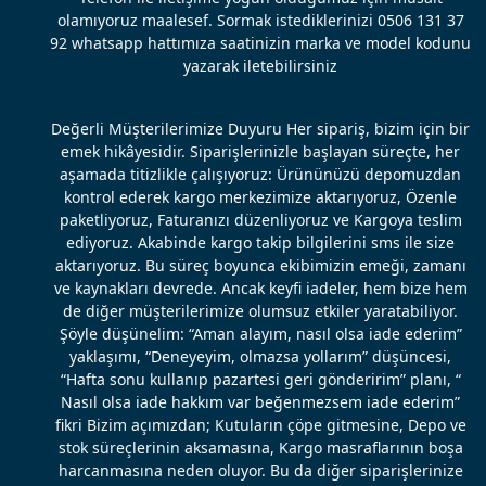
olamıyoruz maalesef. Sormak istediklerinizi 0506 131 37
92 whatsapp hattımıza saatinizin marka ve model kodunu
yazarak iletebilirsiniz
Değerli Müşterilerimize Duyuru Her sipariş, bizim için bir
emek hikâyesidir. Siparişlerinizle başlayan süreçte, her
aşamada titizlikle çalışıyoruz: Ürününüzü depomuzdan
kontrol ederek kargo merkezimize aktarıyoruz, Özenle
paketliyoruz, Faturanızı düzenliyoruz ve Kargoya teslim
ediyoruz. Akabinde kargo takip bilgilerini sms ile size
aktarıyoruz. Bu süreç boyunca ekibimizin emeği, zamanı
ve kaynakları devrede. Ancak keyfi iadeler, hem bize hem
de diğer müşterilerimize olumsuz etkiler yaratabiliyor.
Şöyle düşünelim: “Aman alayım, nasıl olsa iade ederim”
yaklaşımı, “Deneyeyim, olmazsa yollarım” düşüncesi,
“Hafta sonu kullanıp pazartesi geri gönderirim” planı, “
Nasıl olsa iade hakkım var beğenmezsem iade ederim”
fikri Bizim açımızdan; Kutuların çöpe gitmesine, Depo ve
stok süreçlerinin aksamasına, Kargo masraflarının boşa
harcanmasına neden oluyor. Bu da diğer siparişlerinize