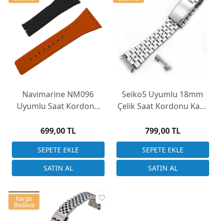
Navimarine NM096
Seiko5 Uyumlu 18mm
Uyumlu Saat Kordonu
Çelik Saat Kordonu Kasa
Kauçuk Rubber
Girişi Kulaklı Düz Model
32x20mm
699,00 TL
799,00 TL
Kargo
Bedava