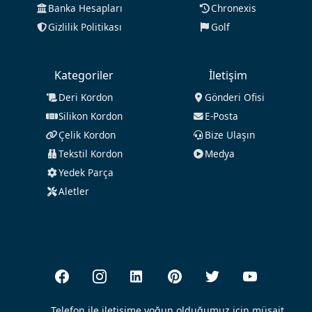
Banka Hesapları
Chronexis
Gizlilik Politikası
Golf
Kategoriler
İletişim
Deri Kordon
Gönderi Ofisi
Silikon Kordon
E-Posta
Çelik Kordon
Bize Ulaşın
Tekstil Kordon
Medya
Yedek Parça
Aletler
Telefon ile iletişime yoğun olduğumuz için müsait