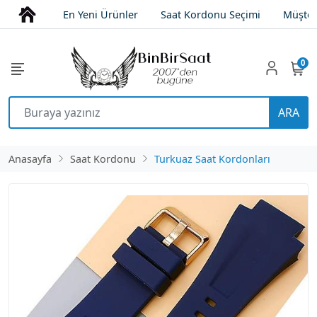
En Yeni Ürünler
Saat Kordonu Seçimi
Müşter
0
ARA
Anasayfa
Saat Kordonu
Turkuaz Saat Kordonları