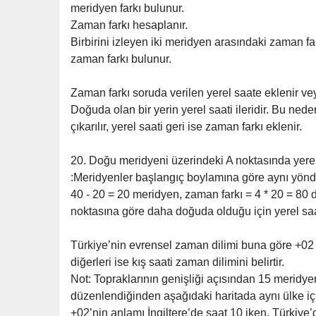
meridyen farkı bulunur.
Zaman farkı hesaplanır.
Birbirini izleyen iki meridyen arasındaki zaman far
zaman farkı bulunur.
Zaman farkı soruda verilen yerel saate eklenir veya
Doğuda olan bir yerin yerel saati ileridir. Bu neden
çıkarılır, yerel saati geri ise zaman farkı eklenir.
20. Doğu meridyeni üzerindeki A noktasında yerel
:Meridyenler başlangıç boylamına göre aynı yönde 
40 - 20 = 20 meridyen, zaman farkı = 4 * 20 = 80 d
noktasına göre daha doğuda olduğu için yerel saati 
Türkiye’nin evrensel zaman dilimi buna göre +02 ve
diğerleri ise kış saati zaman dilimini belirtir.
Not: Topraklarının genişliği açısından 15 meridye
düzenlendiğinden aşağıdaki haritada aynı ülke içi
+02’nin anlamı İngiltere’de saat 10 iken, Türkiye’