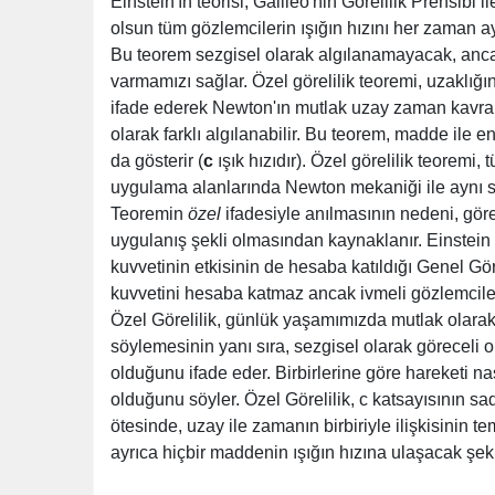
Einstein'ın teorisi, Galileo'nin Görelilik Prensib
olsun tüm gözlemcilerin ışığın hızını her zaman ay
Bu teorem sezgisel olarak algılanamayacak, anca
varmamızı sağlar. Özel görelilik teoremi, uzaklığ
ifade ederek Newton'ın mutlak uzay zaman kavram
olarak farklı algılanabilir. Bu teorem, madde ile e
da gösterir (
c
ışık hızıdır). Özel görelilik teoremi,
uygulama alanlarında Newton mekaniği ile aynı so
Teoremin
özel
ifadesiyle anılmasının nedeni, göre
uygulanış şekli olmasından kaynaklanır. Einstei
kuvvetinin etkisinin de hesaba katıldığı Genel Göre
kuvvetini hesaba katmaz ancak ivmeli gözlemcile
Özel Görelilik, günlük yaşamımızda mutlak olarak
söylemesinin yanı sıra, sezgisel olarak görecel
olduğunu ifade eder. Birbirlerine göre hareketi nas
olduğunu söyler. Özel Görelilik, c katsayısının sad
ötesinde, uzay ile zamanın birbiriyle ilişkisinin te
ayrıca hiçbir maddenin ışığın hızına ulaşacak şek