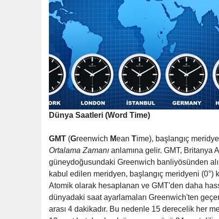
Dünya Saatleri (Word Time)
GMT
(
G
reenwich
M
ean
T
ime), başlangıç meridy
Ortalama Zamanı
anlamına gelir. GMT, Britanya Ad
güneydoğusundaki Greenwich banliyösünden alır
kabul edilen meridyen, başlangıç meridyeni (0°) ka
Atomik olarak hesaplanan ve GMT'den daha has
dünyadaki saat ayarlamaları Greenwich'ten geçe
arası 4 dakikadır. Bu nedenle 15 derecelik her mer