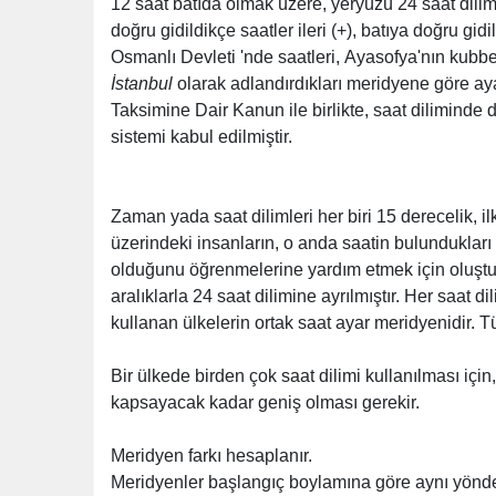
12 saat batıda olmak üzere, yeryüzü 24 saat di
doğru gidildikçe saatler ileri (+), batıya doğru gidil
Osmanlı Devleti 'nde saatleri, Ayasofya'nın kubb
İstanbul
olarak adlandırdıkları meridyene göre aya
Taksimine Dair Kanun ile birlikte, saat diliminde 
sistemi kabul edilmiştir.
Zaman yada saat dilimleri her biri 15 derecelik, i
üzerindeki insanların, o anda saatin bulunduklar
olduğunu öğrenmelerine yardım etmek için oluşturu
aralıklarla 24 saat dilimine ayrılmıştır. Her saat 
kullanan ülkelerin ortak saat ayar meridyenidir. Tür
Bir ülkede birden çok saat dilimi kullanılması için
kapsayacak kadar geniş olması gerekir.
Meridyen farkı hesaplanır.
Meridyenler başlangıç boylamına göre aynı yönde 