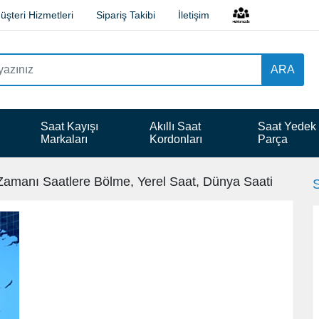
üşteri Hizmetleri
Sipariş Takibi
İletişim
ARA
 
Saat Kayışı 
Akıllı Saat 
Saat Yedek
Markaları
Kordonları
Parça
Zamanı Saatlere Bölme, Yerel Saat, Dünya Saati
S