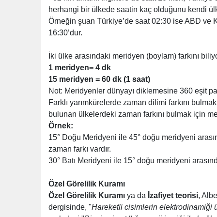
herhangi bir ülkede saatin kaç olduğunu kendi ülk
Örneğin şuan Türkiye’de saat 02:30 ise ABD ve Ka
16:30’dur.
İki ülke arasındaki meridyen (boylam) farkını biliy
1 meridyen= 4 dk
15 meridyen = 60 dk (1 saat)
Not: Meridyenler dünyayı diklemesine 360 eşit par
Farklı yarımkürelerde zaman dilimi farkını bulmak
bulunan ülkelerdeki zaman farkını bulmak için meri
Örnek:
15° Doğu Meridyeni ile 45° doğu meridyeni arasın
zaman farkı vardır.
30° Batı Meridyeni ile 15° doğu meridyeni arasında
Özel Görelilik Kuramı
Özel Görelilik Kuramı
ya da
İzafiyet teorisi
, Alb
dergisinde, "
Hareketli cisimlerin elektrodinamiği 