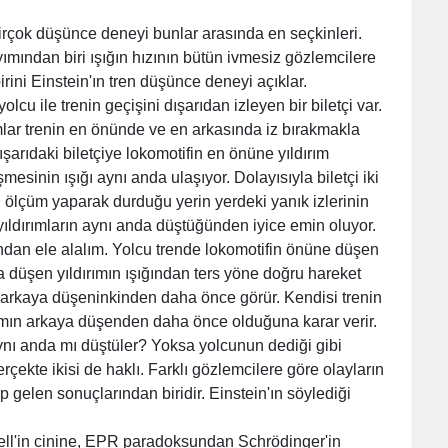
rçok düşünce deneyi bunlar arasında en seçkinleri.
sayımından biri ışığın hızının bütün ivmesiz gözlemcilere
rini Einstein'ın tren düşünce deneyi açıklar.
olcu ile trenin geçişini dışarıdan izleyen bir biletçi var.
rımlar trenin en önünde ve en arkasında iz bırakmakla
Dışarıdaki biletçiye lokomotifin en önüne yıldırım
mesinin ışığı aynı anda ulaşıyor. Dolayısıyla biletçi iki
i ölçüm yaparak durduğu yerin yerdeki yanık izlerinin
ıldırımların aynı anda düştüğünden iyice emin oluyor.
ından ele alalım. Yolcu trende lokomotifin önüne düşen
a düşen yıldırımın ışığından ters yöne doğru hareket
ını arkaya düşeninkinden daha önce görür. Kendisi trenin
rımın arkaya düşenden daha önce olduğuna karar verir.
 aynı anda mı düştüler? Yoksa yolcunun dediği gibi
çekte ikisi de haklı. Farklı gözlemcilere göre olayların
rip gelen sonuçlarından biridir. Einstein'ın söylediği
ll'in cinine, EPR paradoksundan Schrödinger'in