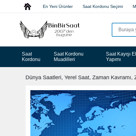
En Yeni Ürünler
Saat Kordonu Seçimi
M
Saat 
Saat Kordonu 
Saat Kayışı El
Kordonu
Muadilleri
Yapımı
Dünya Saatleri, Yerel Saat, Zaman Kavramı, 