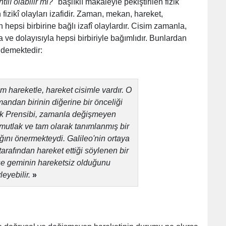
ntılı olabilir mi?
" başlıklı makaleyle pekiştirilen fizik
 fizikî olayları izafidir. Zaman, mekan, hareket,
n hepsi birbirine bağlı izafî olaylardır. Cisim zamanla,
ve dolayısıyla hepsi birbiriyle bağımlıdır. Bunlardan
e demektedir:
 hareketle, hareket cisimle vardır. O
andan birinin diğerine bir önceliği
ilik Prensibi, zamanla değişmeyen
mutlak ve tam olarak tanımlanmış bir
ını önermekteydi. Galileo'nin ortaya
 tarafından hareket ettiği söylenen bir
se geminin hareketsiz olduğunu
leyebilir.
»