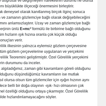
i ile doğrusal ve değişmeyen hareketinin durumu ne olursa
nı büyüklükte ölçeceği önermesini birleştirir.
k deneysel olarak kanıtlanmış birçok ilginç sonuca
ın ve zamanın gözlemciye bağlı olarak değişebileceğini
ını anlamsızlaştırır. Uzay ve zaman gözlemciye bağlı
nerjinin ünlü
E=mc²
formülü ile birbirine bağlı olduğunu
 tüm hızların ışık hızına oranla çok küçük olduğu
nuçları verir.
lilik ilkesinin yalnızca eylemsiz gözlem çerçevesine
n tüm gözlem çerçevelerine uygulanan ve yerçekimi
lilik Teoremini geliştirmiştir. Özel Görelilik yerçekimi
rin durumunu da inceler.
 algıladığımız, zaman gibi kavramların göreli olduğunu
i olduğunu düşündüğümüz kavramların ise mutlak
ıl olursa olsun tüm gözlemciler için ışığın hızının aynı
ece belli bir doğa olayının -ışık- hızı olmasının çok
mel özelliği olduğunu ortaya çıkarmıştır. Özel Görelilik
ilde hızlandırılamayacağını söyler.