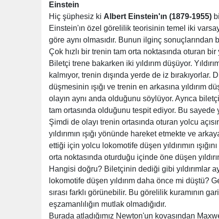
Einstein
Hiç şüphesiz ki
Albert Einstein'ın (1879-1955)
bi
Einstein'ın özel görelilik teorisinin temel iki var
göre aynı olmasıdır. Bunun ilginç sonuçlarından bi
Çok hızlı bir trenin tam orta noktasında oturan bir y
Biletçi trene bakarken iki yıldırım düşüyor. Yıldı
kalmıyor, trenin dışında yerde de iz bırakıyorlar. 
düşmesinin ışığı ve trenin en arkasına yıldırım düş
olayın aynı anda olduğunu söylüyor. Ayrıca biletç
tam ortasında olduğunu tespit ediyor. Bu sayede y
Şimdi de olayı trenin ortasında oturan yolcu açıs
yıldırımın ışığı yönünde hareket etmekte ve arkay
ettiği için yolcu lokomotife düşen yıldırımın ışığ
orta noktasında oturduğu içinde öne düşen yıldı
Hangisi doğru? Biletçinin dediği gibi yıldırımlar
lokomotife düşen yıldırım daha önce mi düştü? Ger
sırası farklı görünebilir. Bu görelilik kuramının ga
eşzamanlılığın mutlak olmadığıdır.
Burada atladığımız Newton'un kovasından Maxwe