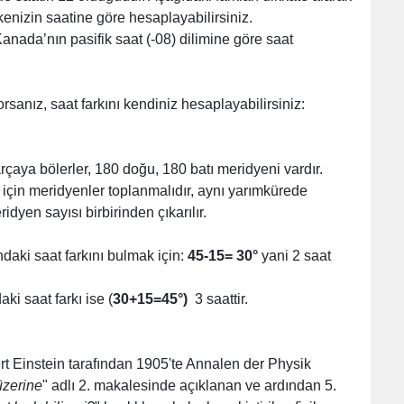
enizin saatine göre hesaplayabilirsiniz.
nada’nın pasifik saat (-08) dilimine göre saat
orsanız, saat farkını kendiniz hesaplayabilirsiniz:
çaya bölerler, 180 doğu, 180 batı meridyeni vardır.
 için meridyenler toplanmalıdır, aynı yarımkürede
dyen sayısı birbirinden çıkarılır.
daki saat farkını bulmak için:
45-15= 30°
yani 2 saat
ki saat farkı ise (
30+15=45°)
3 saattir.
ert Einstein tarafından 1905'te Annalen der Physik
üzerine
" adlı 2. makalesinde açıklanan ve ardından 5.