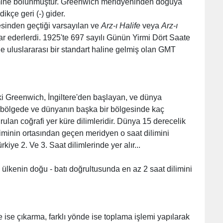
limine bölünmüştür. Greenwich meridyeninden doğuya
dikçe geri (-) gider.
esinden geçtiği varsayılan ve
Arz-ı Halife
veya
Arz-ı
r ederlerdi. 1925'te 697 sayılı Günün Yirmi Dört Saate
de uluslararası bir standart haline gelmiş olan GMT
lki Greenwich, İngiltere'den başlayan, ve dünya
ı bölgede ve dünyanın başka bir bölgesinde kaç
lan coğrafi yer küre dilimleridir. Dünya 15 derecelik
diliminin ortasından geçen meridyen o saat dilimini
kiye 2. Ve 3. Saat dilimlerinde yer alır...
, ülkenin doğu - batı doğrultusunda en az 2 saat dilimini
ise çıkarma, farklı yönde ise toplama işlemi yapılarak