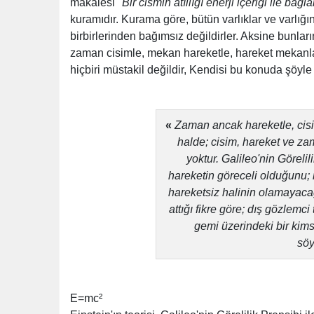
makalesi "
Bir cismin atıllığı enerji içeriği ile bağla
kuramıdır. Kurama göre, bütün var­lıklar ve varlığın
birbirlerinden bağımsız değildirler. Aksine bunları
zaman cisimle, mekan hare­ketle, hareket mekanla 
hiçbiri müstakil değildir, Kendisi bu konuda şöyl
«
Zaman ancak hareketle, cisim
halde; cisim, hareket ve zam
yoktur. Galileo'nin Görel
hareketin göreceli olduğunu; 
hareketsiz halinin olamayacağ
attığı fikre göre; dış gözlemci
gemi üzerindeki bir kim
söy
E=mc²