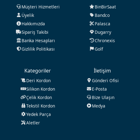
Müşteri Hizmetleri
BinBirSaat
Üyelik
Bandco
Hakkımızda
Palasca
Sipariş Takibi
Dugarry
Banka Hesapları
Chronexis
Gizlilik Politikası
Golf
Kategoriler
İletişim
Deri Kordon
Gönderi Ofisi
Silikon Kordon
E-Posta
Çelik Kordon
Bize Ulaşın
Tekstil Kordon
Medya
Yedek Parça
Aletler