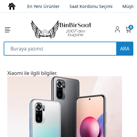
En Yeni Ürünler
Saat Kordonu Seçimi
Müşter
0
ARA
Xiaomi ile ilgili bilgiler.