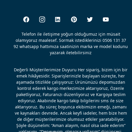
Telefon ile iletişime yoğun olduğumuz için müsait
olamıyoruz maalesef. Sormak istediklerinizi 0506 131 37
92 whatsapp hattımıza saatinizin marka ve model kodunu
yazarak iletebilirsiniz
Değerli Müşterilerimize Duyuru Her sipariş, bizim için bir
emek hikâyesidir. Siparişlerinizle başlayan süreçte, her
aşamada titizlikle çalışıyoruz: Ürününüzü depomuzdan
kontrol ederek kargo merkezimize aktarıyoruz, Özenle
paketliyoruz, Faturanızı düzenliyoruz ve Kargoya teslim
ediyoruz. Akabinde kargo takip bilgilerini sms ile size
aktarıyoruz. Bu süreç boyunca ekibimizin emeği, zamanı
ve kaynakları devrede. Ancak keyfi iadeler, hem bize hem
de diğer müşterilerimize olumsuz etkiler yaratabiliyor.
Şöyle düşünelim: “Aman alayım, nasıl olsa iade ederim”
yaklaşımı, “Deneyeyim, olmazsa yollarım” düşüncesi,