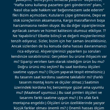
“Hafta sonu kullanıp pazartesi geri gönderirim” planı, “
Nasıl olsa iade hakkım var beğenmezsem iade ederim”
fikri Bizim açımızdan; Kutuların çöpe gitmesine, Depo ve
stok süreçlerinin aksamasına, Kargo masraflarının boşa
harcanmasına neden oluyor. Bu da diğer siparişlerinize
ayrılacak zamanı ve hizmet kalitesini olumsuz etkiliyor. ??
Ne Yapabiliriz? Elbette bilinçli ve değerli müşterilerimizi
tenzih ediyoruz. Sizler, bizim için her zaman önceliklisiniz.
Ancak sizlerden de bu konuda daha hassas davranmanızı
rica ediyoruz. Alışverişlerinizi yaparken şu soruları
kendinize sorabilirsiniz: Gerçekten bu ürüne ihtiyacım var
mı? Siparişi verirken tam olarak istediğim ürün bu mu?
Doğru ürünü mü seçtim? Bu saat kordonu ölçüleri
saatime uygun mu? ( Ölçüm yaparak tespit etmelisiniz.)
Bu tasarım saat kordonu saatime takılabilir mi? (Farklı
tasarım montaj kısmı ve ölçüler olmaz.) Saatimin
üzerindeki kordona hiç benzemiyor güzel ama uyumlu
mu? (Maalesef uyumsuz.) Bu saat pimleri ölçüleri ve
tasarımı farklı saatime uygun mu? ( En ufak fark
montajına engeldir.) Ölçüleri ürün özelliklerinde yazıyor
küçük farklar olması önemli mi? ( Önemli hassas ölçüm