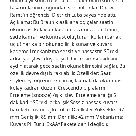
onlarca yıl sonra bile hala popüler olan ikonik saat
tasarımlarının çoğundan sorumlu olan Dieter
Rams'ın öğrencisi Dietrich Lubs sayesinde attı.
Açıklama: Bu Braun klasik analog çalar saatin
okunması kolay bir kadran düzeni vardır. Temiz,
sade kadran ve kontrast oluşturan kollar (parlak
uçlu) harika bir okunabilirlik sunar ve kuvars
kademeli mekanizma sessiz ve hassastır. Sürekli
arka ışık işlevi, düşük ışıklı bir ortamda kadranı
aydınlatarak gece saatin okunabilmesini sağlar. Bu
özellik devre dışı bırakılabilir. Özellikler: Saati
söylemeyi öğrenmek için açıklamalarla okunması
kolay kadran düzeni Crescendo bip alarmı
Erteleme (snooze) /ışık işlevi Erteleme aralığı 5
dakikadır Sürekli arka ışık Sessiz hassas kuvars
hareketi Fosfor uçlu kollar Özellikler Yükseklik: 97
mm Genişlik: 85 mm Derinlik: 42 mm Mekanizma:
Kuvars Pil Türü: 3xAA*Pakete dahil değildir.