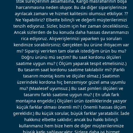
stok süreçlerinin aksamasına, Kargo masraflarının boşa
harcanmasına neden oluyor. Bu da diğer siparişlerinize
ayrılacak zamanı ve hizmet kalitesini olumsuz etkiliyor. ??
Ne Yapabiliriz? Elbette bilinçli ve değerli müşterilerimizi
tenzih ediyoruz. Sizler, bizim için her zaman önceliklisiniz.
Ancak sizlerden de bu konuda daha hassas davranmanızı
rica ediyoruz. Alışverişlerinizi yaparken şu soruları
kendinize sorabilirsiniz: Gerçekten bu ürüne ihtiyacım var
mı? Siparişi verirken tam olarak istediğim ürün bu mu?
Doğru ürünü mü seçtim? Bu saat kordonu ölçüleri
saatime uygun mu? ( Ölçüm yaparak tespit etmelisiniz.)
Bu tasarım saat kordonu saatime takılabilir mi? (Farklı
tasarım montaj kısmı ve ölçüler olmaz.) Saatimin
üzerindeki kordona hiç benzemiyor güzel ama uyumlu
mu? (Maalesef uyumsuz.) Bu saat pimleri ölçüleri ve
tasarımı farklı saatime uygun mu? ( En ufak fark
montajına engeldir.) Ölçüleri ürün özelliklerinde yazıyor
küçük farklar olması önemli mi? ( Önemli hassas ölçüm
gereklidir.) Bu küçük sorular, büyük farklar yaratabilir. İade
hakkınız elbette saklıdır; ancak bu hakkı bilinçli
kullanmanız hem bize hem de diğer müşterilerimize
büyük katkı sağlayacaktır. Sizlere daha iyi hizmet