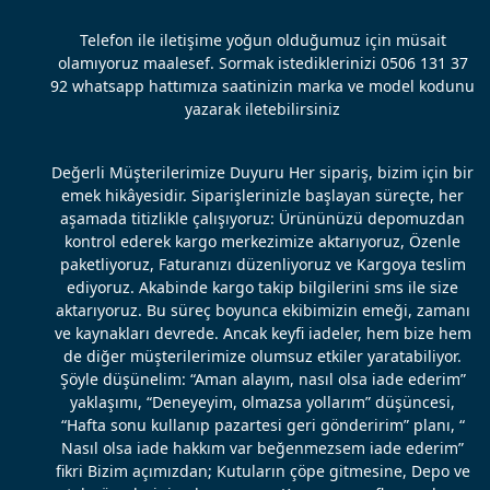
Telefon ile iletişime yoğun olduğumuz için müsait
olamıyoruz maalesef. Sormak istediklerinizi 0506 131 37
92 whatsapp hattımıza saatinizin marka ve model kodunu
yazarak iletebilirsiniz
Değerli Müşterilerimize Duyuru Her sipariş, bizim için bir
emek hikâyesidir. Siparişlerinizle başlayan süreçte, her
aşamada titizlikle çalışıyoruz: Ürününüzü depomuzdan
kontrol ederek kargo merkezimize aktarıyoruz, Özenle
paketliyoruz, Faturanızı düzenliyoruz ve Kargoya teslim
ediyoruz. Akabinde kargo takip bilgilerini sms ile size
aktarıyoruz. Bu süreç boyunca ekibimizin emeği, zamanı
ve kaynakları devrede. Ancak keyfi iadeler, hem bize hem
de diğer müşterilerimize olumsuz etkiler yaratabiliyor.
Şöyle düşünelim: “Aman alayım, nasıl olsa iade ederim”
yaklaşımı, “Deneyeyim, olmazsa yollarım” düşüncesi,
“Hafta sonu kullanıp pazartesi geri gönderirim” planı, “
Nasıl olsa iade hakkım var beğenmezsem iade ederim”
fikri Bizim açımızdan; Kutuların çöpe gitmesine, Depo ve