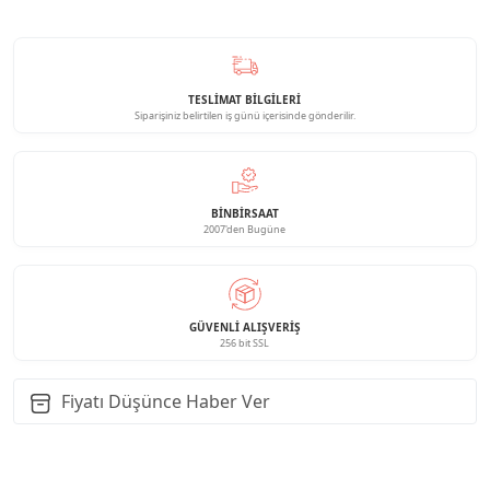
TESLİMAT BİLGİLERİ
Siparişiniz belirtilen iş günü içerisinde gönderilir.
BINBIRSAAT
2007'den Bugüne
GÜVENLI ALIŞVERIŞ
256 bit SSL
Fiyatı Düşünce Haber Ver