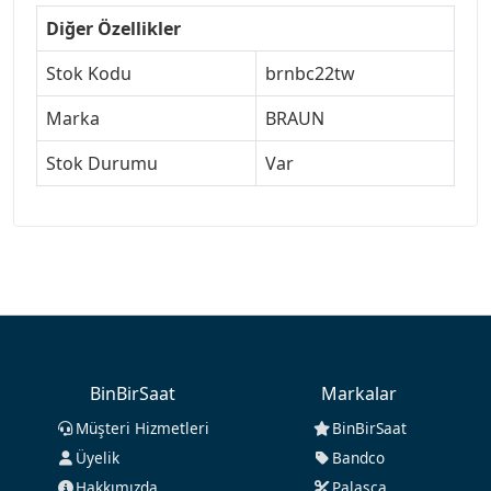
Diğer Özellikler
Stok Kodu
brnbc22tw
Marka
BRAUN
Stok Durumu
Var
BinBirSaat
Markalar
Müşteri Hizmetleri
BinBirSaat
Üyelik
Bandco
Hakkımızda
Palasca