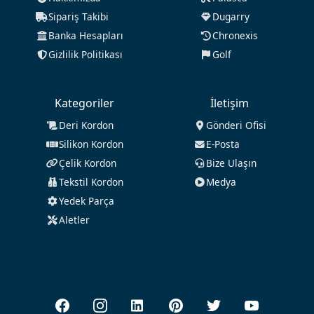
Sipariş Takibi
Dugarry
Banka Hesapları
Chronexis
Gizlilik Politikası
Golf
Kategoriler
İletişim
Deri Kordon
Gönderi Ofisi
Silikon Kordon
E-Posta
Çelik Kordon
Bize Ulaşın
Tekstil Kordon
Medya
Yedek Parça
Aletler