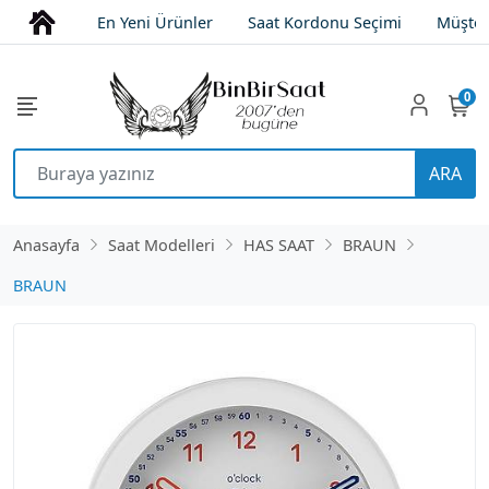
En Yeni Ürünler
Saat Kordonu Seçimi
Müşter
0
ARA
Anasayfa
Saat Modelleri
HAS SAAT
BRAUN
BRAUN