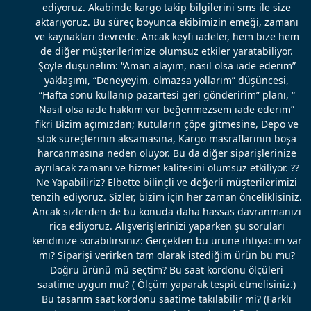
ediyoruz. Akabinde kargo takip bilgilerini sms ile size
aktarıyoruz. Bu süreç boyunca ekibimizin emeği, zamanı
ve kaynakları devrede. Ancak keyfi iadeler, hem bize hem
de diğer müşterilerimize olumsuz etkiler yaratabiliyor.
Şöyle düşünelim: “Aman alayım, nasıl olsa iade ederim”
yaklaşımı, “Deneyeyim, olmazsa yollarım” düşüncesi,
“Hafta sonu kullanıp pazartesi geri gönderirim” planı, “
Nasıl olsa iade hakkım var beğenmezsem iade ederim”
fikri Bizim açımızdan; Kutuların çöpe gitmesine, Depo ve
stok süreçlerinin aksamasına, Kargo masraflarının boşa
harcanmasına neden oluyor. Bu da diğer siparişlerinize
ayrılacak zamanı ve hizmet kalitesini olumsuz etkiliyor. ??
Ne Yapabiliriz? Elbette bilinçli ve değerli müşterilerimizi
tenzih ediyoruz. Sizler, bizim için her zaman önceliklisiniz.
Ancak sizlerden de bu konuda daha hassas davranmanızı
rica ediyoruz. Alışverişlerinizi yaparken şu soruları
kendinize sorabilirsiniz: Gerçekten bu ürüne ihtiyacım var
mı? Siparişi verirken tam olarak istediğim ürün bu mu?
Doğru ürünü mü seçtim? Bu saat kordonu ölçüleri
saatime uygun mu? ( Ölçüm yaparak tespit etmelisiniz.)
Bu tasarım saat kordonu saatime takılabilir mi? (Farklı