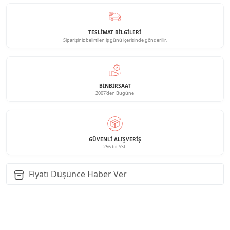
TESLİMAT BİLGİLERİ
Siparişiniz belirtilen iş günü içerisinde gönderilir.
BINBIRSAAT
2007'den Bugüne
GÜVENLI ALIŞVERIŞ
256 bit SSL
Fiyatı Düşünce Haber Ver