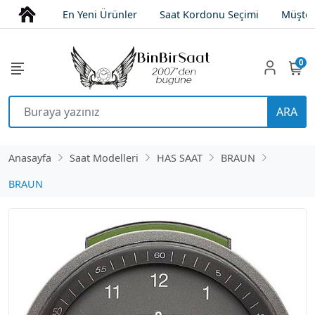
En Yeni Ürünler
Saat Kordonu Seçimi
Müşter
0
ARA
Anasayfa
Saat Modelleri
HAS SAAT
BRAUN
BRAUN