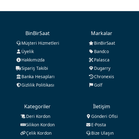
BinBirSaat
Markalar
Müşteri Hizmetleri
BinBirSaat
Üyelik
Bandco
Hakkımızda
Palasca
Sipariş Takibi
Dugarry
Banka Hesapları
Chronexis
Gizlilik Politikası
Golf
Kategoriler
İletişim
Deri Kordon
Gönderi Ofisi
Silikon Kordon
E-Posta
Çelik Kordon
Bize Ulaşın