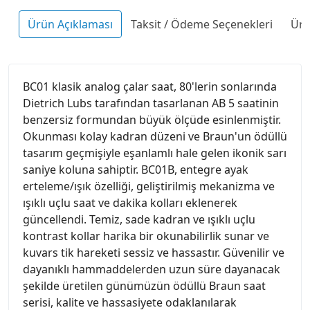
Ürün Açıklaması
Taksit / Ödeme Seçenekleri
Ürü
BC01 klasik analog çalar saat, 80'lerin sonlarında
Dietrich Lubs tarafından tasarlanan AB 5 saatinin
benzersiz formundan büyük ölçüde esinlenmiştir.
Okunması kolay kadran düzeni ve Braun'un ödüllü
tasarım geçmişiyle eşanlamlı hale gelen ikonik sarı
saniye koluna sahiptir. BC01B, entegre ayak
erteleme/ışık özelliği, geliştirilmiş mekanizma ve
ışıklı uçlu saat ve dakika kolları eklenerek
güncellendi. Temiz, sade kadran ve ışıklı uçlu
kontrast kollar harika bir okunabilirlik sunar ve
kuvars tik hareketi sessiz ve hassastır. Güvenilir ve
dayanıklı hammaddelerden uzun süre dayanacak
şekilde üretilen günümüzün ödüllü Braun saat
serisi, kalite ve hassasiyete odaklanılarak