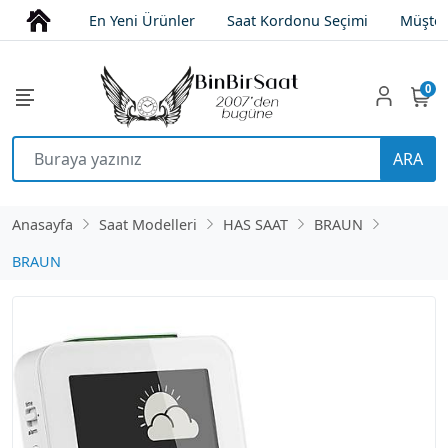
En Yeni Ürünler
Saat Kordonu Seçimi
Müşter
0
ARA
Anasayfa
Saat Modelleri
HAS SAAT
BRAUN
BRAUN