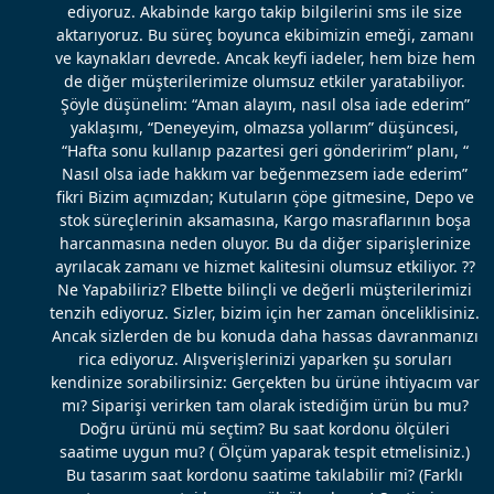
ediyoruz. Akabinde kargo takip bilgilerini sms ile size
aktarıyoruz. Bu süreç boyunca ekibimizin emeği, zamanı
ve kaynakları devrede. Ancak keyfi iadeler, hem bize hem
de diğer müşterilerimize olumsuz etkiler yaratabiliyor.
Şöyle düşünelim: “Aman alayım, nasıl olsa iade ederim”
yaklaşımı, “Deneyeyim, olmazsa yollarım” düşüncesi,
“Hafta sonu kullanıp pazartesi geri gönderirim” planı, “
Nasıl olsa iade hakkım var beğenmezsem iade ederim”
fikri Bizim açımızdan; Kutuların çöpe gitmesine, Depo ve
stok süreçlerinin aksamasına, Kargo masraflarının boşa
harcanmasına neden oluyor. Bu da diğer siparişlerinize
ayrılacak zamanı ve hizmet kalitesini olumsuz etkiliyor. ??
Ne Yapabiliriz? Elbette bilinçli ve değerli müşterilerimizi
tenzih ediyoruz. Sizler, bizim için her zaman önceliklisiniz.
Ancak sizlerden de bu konuda daha hassas davranmanızı
rica ediyoruz. Alışverişlerinizi yaparken şu soruları
kendinize sorabilirsiniz: Gerçekten bu ürüne ihtiyacım var
mı? Siparişi verirken tam olarak istediğim ürün bu mu?
Doğru ürünü mü seçtim? Bu saat kordonu ölçüleri
saatime uygun mu? ( Ölçüm yaparak tespit etmelisiniz.)
Bu tasarım saat kordonu saatime takılabilir mi? (Farklı