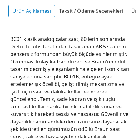
Ürün Açıklaması
Taksit / Ödeme Seçenekleri
Ürü
BC01 klasik analog çalar saat, 80'lerin sonlarında
Dietrich Lubs tarafından tasarlanan AB 5 saatinin
benzersiz formundan büyük ölçüde esinlenmiştir.
Okunması kolay kadran düzeni ve Braun'un ödüllü
tasarım geçmişiyle eşanlamlı hale gelen ikonik sarı
saniye koluna sahiptir. BC01B, entegre ayak
erteleme/ışık özelliği, geliştirilmiş mekanizma ve
ışıklı uçlu saat ve dakika kolları eklenerek
güncellendi. Temiz, sade kadran ve ışıklı uçlu
kontrast kollar harika bir okunabilirlik sunar ve
kuvars tik hareketi sessiz ve hassastır. Güvenilir ve
dayanıklı hammaddelerden uzun süre dayanacak
şekilde üretilen günümüzün ödüllü Braun saat
serisi, kalite ve hassasiyete odaklanılarak