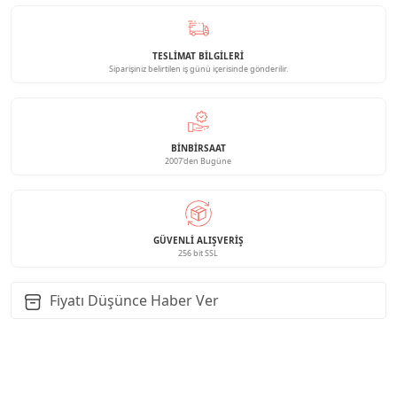
TESLİMAT BİLGİLERİ
Siparişiniz belirtilen iş günü içerisinde gönderilir.
BINBIRSAAT
2007'den Bugüne
GÜVENLI ALIŞVERIŞ
256 bit SSL
Fiyatı Düşünce Haber Ver