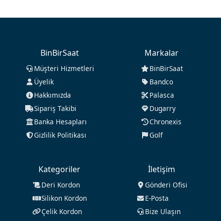
BinBirSaat
Markalar
Müşteri Hizmetleri
BinBirSaat
Üyelik
Bandco
Hakkımızda
Palasca
Sipariş Takibi
Dugarry
Banka Hesapları
Chronexis
Gizlilik Politikası
Golf
Kategoriler
İletişim
Deri Kordon
Gönderi Ofisi
Silikon Kordon
E-Posta
Çelik Kordon
Bize Ulaşın