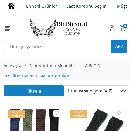
En Yeni Ürünler
Saat Kordonu Seçimi
Müşter
0
ARA
Anasayfa
Saat Kordonu Muadilleri
A-B-C-D
Breitling Uyumlu Saat Kordonları
Filtrele
Kargo
Kargo
Bedava
Bedava