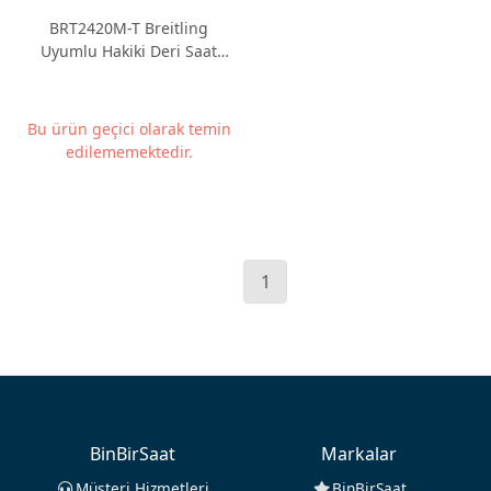
BRT2420M-T Breitling
Uyumlu Hakiki Deri Saat
Kordonu 24mm
Bu ürün geçici olarak temin
edilememektedir.
1
BinBirSaat
Markalar
Müşteri Hizmetleri
BinBirSaat