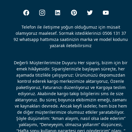
Telefon ile iletişime yoğun olduğumuz için müsait
olamıyoruz maalesef. Sormak istediklerinizi 0506 131 37
92 whatsapp hattımıza saatinizin marka ve model kodunu
yazarak iletebilirsiniz
Değerli Müşterilerimize Duyuru Her sipariş, bizim için bir
emek hikâyesidir. Siparişlerinizle başlayan süreçte, her
aşamada titizlikle çalışıyoruz: Ürününüzü depomuzdan
kontrol ederek kargo merkezimize aktarıyoruz, Özenle
paketliyoruz, Faturanızı düzenliyoruz ve Kargoya teslim
ediyoruz. Akabinde kargo takip bilgilerini sms ile size
aktarıyoruz. Bu süreç boyunca ekibimizin emeği, zamanı
ve kaynakları devrede. Ancak keyfi iadeler, hem bize hem
de diğer müşterilerimize olumsuz etkiler yaratabiliyor.
Şöyle düşünelim: “Aman alayım, nasıl olsa iade ederim”
yaklaşımı, “Deneyeyim, olmazsa yollarım” düşüncesi,
“Hafta sonu kullanıp pazartesi geri gönderirim” planı, “