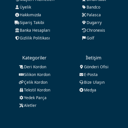
Üyelik
Bandco
Hakkımızda
Palasca
Sipariş Takibi
Dugarry
Banka Hesapları
Chronexis
Gizlilik Politikası
Golf
Kategoriler
İletişim
Deri Kordon
Gönderi Ofisi
Silikon Kordon
E-Posta
Çelik Kordon
Bize Ulaşın
Tekstil Kordon
Medya
Yedek Parça
Aletler