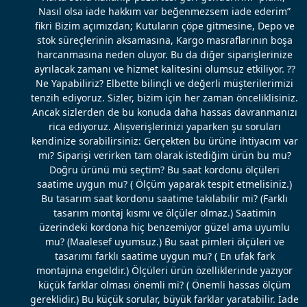
Nasıl olsa iade hakkım var beğenmezsem iade ederim”
fikri Bizim açımızdan; Kutuların çöpe gitmesine, Depo ve
stok süreçlerinin aksamasına, Kargo masraflarının boşa
harcanmasına neden oluyor. Bu da diğer siparişlerinize
ayrılacak zamanı ve hizmet kalitesini olumsuz etkiliyor. ??
Ne Yapabiliriz? Elbette bilinçli ve değerli müşterilerimizi
tenzih ediyoruz. Sizler, bizim için her zaman önceliklisiniz.
Ancak sizlerden de bu konuda daha hassas davranmanızı
rica ediyoruz. Alışverişlerinizi yaparken şu soruları
kendinize sorabilirsiniz: Gerçekten bu ürüne ihtiyacım var
mı? Siparişi verirken tam olarak istediğim ürün bu mu?
Doğru ürünü mü seçtim? Bu saat kordonu ölçüleri
saatime uygun mu? ( Ölçüm yaparak tespit etmelisiniz.)
Bu tasarım saat kordonu saatime takılabilir mi? (Farklı
tasarım montaj kısmı ve ölçüler olmaz.) Saatimin
üzerindeki kordona hiç benzemiyor güzel ama uyumlu
mu? (Maalesef uyumsuz.) Bu saat pimleri ölçüleri ve
tasarımı farklı saatime uygun mu? ( En ufak fark
montajına engeldir.) Ölçüleri ürün özelliklerinde yazıyor
küçük farklar olması önemli mi? ( Önemli hassas ölçüm
gereklidir.) Bu küçük sorular, büyük farklar yaratabilir. İade