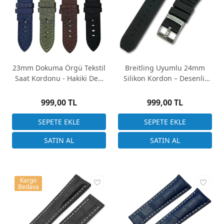
23mm Dokuma Örgü Tekstil
Breitling Uyumlu 24mm
Saat Kordonu - Hakiki Deri
Silikon Kordon – Desenli,
Arka Kısım, 4 Renk
20mm Tokalı
Seçeneği
999,00 TL
999,00 TL
Kargo
Bedava