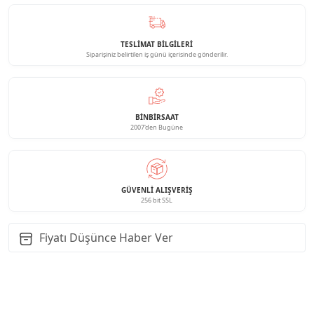
TESLİMAT BİLGİLERİ
Siparişiniz belirtilen iş günü içerisinde gönderilir.
BINBIRSAAT
2007'den Bugüne
GÜVENLI ALIŞVERIŞ
256 bit SSL
Fiyatı Düşünce Haber Ver