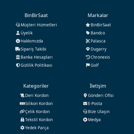
BinBirSaat
Markalar
Müşteri Hizmetleri
BinBirSaat
Üyelik
Bandco
Hakkımızda
Palasca
Sipariş Takibi
Dugarry
Banka Hesapları
Chronexis
Gizlilik Politikası
Golf
Kategoriler
İletişim
Deri Kordon
Gönderi Ofisi
Silikon Kordon
E-Posta
Çelik Kordon
Bize Ulaşın
Tekstil Kordon
Medya
Yedek Parça