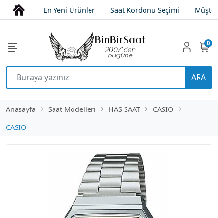
En Yeni Ürünler
Saat Kordonu Seçimi
Müşter
0
ARA
Anasayfa
Saat Modelleri
HAS SAAT
CASIO
CASIO