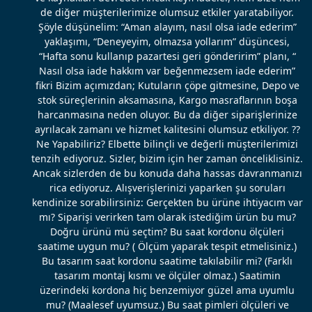
de diğer müşterilerimize olumsuz etkiler yaratabiliyor.
Şöyle düşünelim: “Aman alayım, nasıl olsa iade ederim”
yaklaşımı, “Deneyeyim, olmazsa yollarım” düşüncesi,
“Hafta sonu kullanıp pazartesi geri gönderirim” planı, “
Nasıl olsa iade hakkım var beğenmezsem iade ederim”
fikri Bizim açımızdan; Kutuların çöpe gitmesine, Depo ve
stok süreçlerinin aksamasına, Kargo masraflarının boşa
harcanmasına neden oluyor. Bu da diğer siparişlerinize
ayrılacak zamanı ve hizmet kalitesini olumsuz etkiliyor. ??
Ne Yapabiliriz? Elbette bilinçli ve değerli müşterilerimizi
tenzih ediyoruz. Sizler, bizim için her zaman önceliklisiniz.
Ancak sizlerden de bu konuda daha hassas davranmanızı
rica ediyoruz. Alışverişlerinizi yaparken şu soruları
kendinize sorabilirsiniz: Gerçekten bu ürüne ihtiyacım var
mı? Siparişi verirken tam olarak istediğim ürün bu mu?
Doğru ürünü mü seçtim? Bu saat kordonu ölçüleri
saatime uygun mu? ( Ölçüm yaparak tespit etmelisiniz.)
Bu tasarım saat kordonu saatime takılabilir mi? (Farklı
tasarım montaj kısmı ve ölçüler olmaz.) Saatimin
üzerindeki kordona hiç benzemiyor güzel ama uyumlu
mu? (Maalesef uyumsuz.) Bu saat pimleri ölçüleri ve