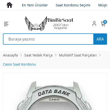
En Yeni Ürünler
Saat Kordonu Seçimi
Müşter
0
ARA
Anasayfa
Saat Yedek Parça
Muhtelif Saat Parçaları
Casio Saat Kordonu