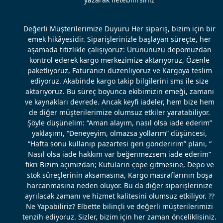
Değerli Müşterilerimize Duyuru Her sipariş, bizim için bir
emek hikâyesidir. Siparişlerinizle başlayan süreçte, her
aşamada titizlikle çalışıyoruz: Ürününüzü depomuzdan
kontrol ederek kargo merkezimize aktarıyoruz, Özenle
paketliyoruz, Faturanızı düzenliyoruz ve Kargoya teslim
ediyoruz. Akabinde kargo takip bilgilerini sms ile size
aktarıyoruz. Bu süreç boyunca ekibimizin emeği, zamanı
ve kaynakları devrede. Ancak keyfi iadeler, hem bize hem
de diğer müşterilerimize olumsuz etkiler yaratabiliyor.
Şöyle düşünelim: “Aman alayım, nasıl olsa iade ederim”
yaklaşımı, “Deneyeyim, olmazsa yollarım” düşüncesi,
“Hafta sonu kullanıp pazartesi geri gönderirim” planı, “
Nasıl olsa iade hakkım var beğenmezsem iade ederim”
fikri Bizim açımızdan; Kutuların çöpe gitmesine, Depo ve
stok süreçlerinin aksamasına, Kargo masraflarının boşa
harcanmasına neden oluyor. Bu da diğer siparişlerinize
ayrılacak zamanı ve hizmet kalitesini olumsuz etkiliyor. ??
Ne Yapabiliriz? Elbette bilinçli ve değerli müşterilerimizi
tenzih ediyoruz. Sizler, bizim için her zaman önceliklisiniz.