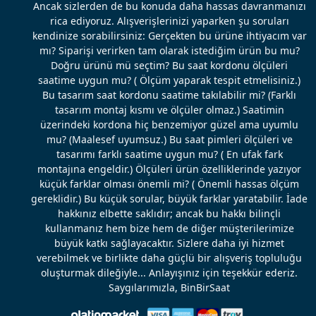
Ancak sizlerden de bu konuda daha hassas davranmanızı
rica ediyoruz. Alışverişlerinizi yaparken şu soruları
kendinize sorabilirsiniz: Gerçekten bu ürüne ihtiyacım var
mı? Siparişi verirken tam olarak istediğim ürün bu mu?
Doğru ürünü mü seçtim? Bu saat kordonu ölçüleri
saatime uygun mu? ( Ölçüm yaparak tespit etmelisiniz.)
Bu tasarım saat kordonu saatime takılabilir mi? (Farklı
tasarım montaj kısmı ve ölçüler olmaz.) Saatimin
üzerindeki kordona hiç benzemiyor güzel ama uyumlu
mu? (Maalesef uyumsuz.) Bu saat pimleri ölçüleri ve
tasarımı farklı saatime uygun mu? ( En ufak fark
montajına engeldir.) Ölçüleri ürün özelliklerinde yazıyor
küçük farklar olması önemli mi? ( Önemli hassas ölçüm
gereklidir.) Bu küçük sorular, büyük farklar yaratabilir. İade
hakkınız elbette saklıdır; ancak bu hakkı bilinçli
kullanmanız hem bize hem de diğer müşterilerimize
büyük katkı sağlayacaktır. Sizlere daha iyi hizmet
verebilmek ve birlikte daha güçlü bir alışveriş topluluğu
oluşturmak dileğiyle... Anlayışınız için teşekkür ederiz.
Saygılarımızla, BinBirSaat