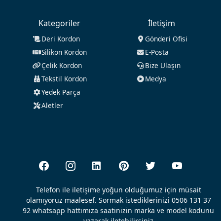
Kategoriler
İletişim
Deri Kordon
Gönderi Ofisi
Silikon Kordon
E-Posta
Çelik Kordon
Bize Ulaşın
Tekstil Kordon
Medya
Yedek Parça
Aletler
Telefon ile iletişime yoğun olduğumuz için müsait
olamıyoruz maalesef. Sormak istediklerinizi 0506 131 37
92 whatsapp hattımıza saatinizin marka ve model kodunu
yazarak iletebilirsiniz