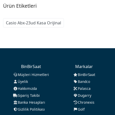
Ürün Etiketleri
Casio Abx-23ud Kasa Orijinal
BinBirSaat
Markalar
Müşteri Hizmetleri
BinBirSaat
Üyelik
Bandco
Hakkımızda
Palasca
Sipariş Takibi
Dugarry
Banka Hesapları
Chronexis
Gizlilik Politikası
Golf