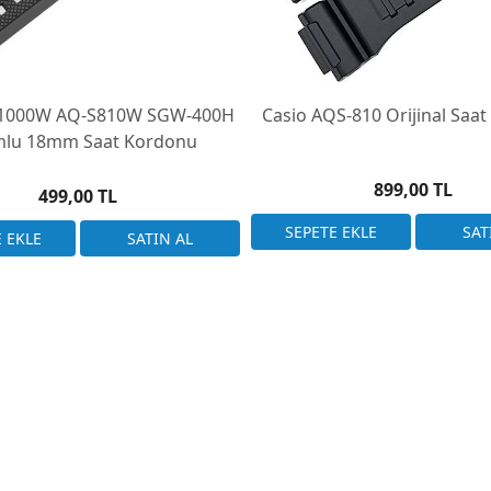
-1000W AQ-S810W SGW-400H
Casio AQS-810 Orijinal Saa
lu 18mm Saat Kordonu
899,00 TL
499,00 TL