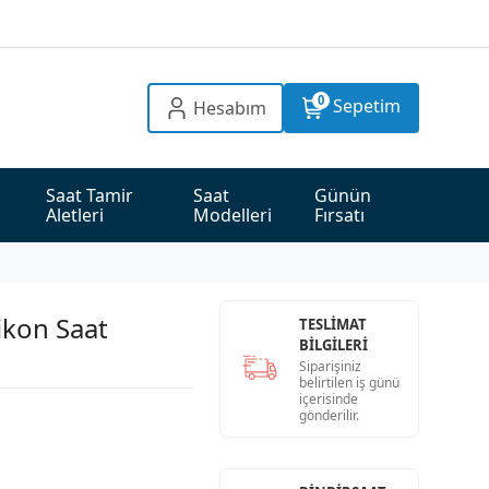
0
Sepetim
Hesabım
Saat Tamir 
Saat 
Günün 
Aletleri
Modelleri
Fırsatı
ikon Saat
TESLİMAT
BİLGİLERİ
Siparişiniz
belirtilen iş günü
içerisinde
gönderilir.