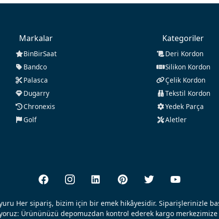
Markalar
Kategoriler
BinBirSaat
Deri Kordon
Bandco
Silikon Kordon
Palasca
Çelik Kordon
Dugarry
Tekstil Kordon
Chronexis
Yedek Parça
Golf
Aletler
uru Her sipariş, bizim için bir emek hikâyesidir. Siparişlerinizle b
ışıyoruz: Ürününüzü depomuzdan kontrol ederek kargo merkezimize 