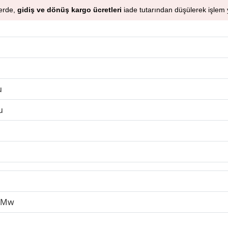
lerde,
gidiş ve dönüş kargo ücretleri
iade tutarından düşülerek işlem y
u
u
1Mw