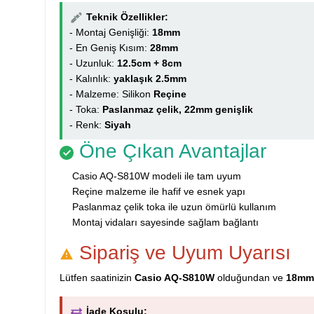
Teknik Özellikler:
- Montaj Genişliği:
18mm
- En Geniş Kısım:
28mm
- Uzunluk:
12.5cm + 8cm
- Kalınlık:
yaklaşık 2.5mm
- Malzeme: Silikon
Reçine
- Toka:
Paslanmaz çelik, 22mm genişlik
- Renk:
Siyah
Öne Çıkan Avantajlar
Casio AQ-S810W modeli ile tam uyum
Reçine malzeme ile hafif ve esnek yapı
Paslanmaz çelik toka ile uzun ömürlü kullanım
Montaj vidaları sayesinde sağlam bağlantı
Sipariş ve Uyum Uyarısı
Lütfen saatinizin
Casio AQ-S810W
olduğundan ve
18mm 
İade Koşulu: