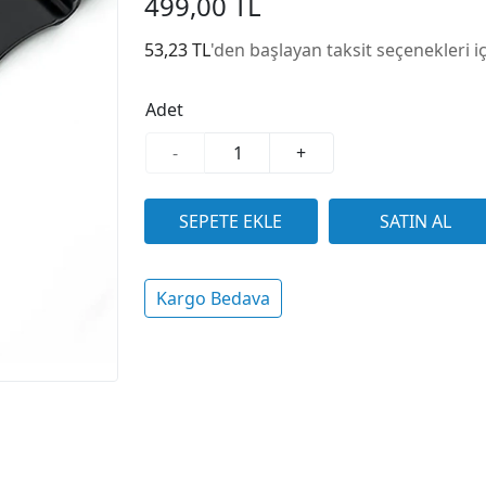
499,00 TL
53,23 TL
'den başlayan taksit seçenekleri i
Adet
-
+
Kargo Bedava