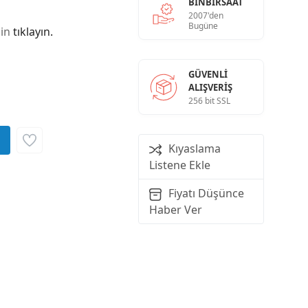
BINBIRSAAT
2007'den
Bugüne
çin
tıklayın.
GÜVENLI
ALIŞVERIŞ
256 bit SSL
Kıyaslama
Listene Ekle
Fiyatı Düşünce
Haber Ver