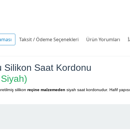
aması
Taksit / Ödeme Seçenekleri
Ürün Yorumları
İ
Silikon Saat Kordonu
 Siyah)
retilmiş silikon
reçine malzemeden
siyah saat kordonudur. Hafif yapıs