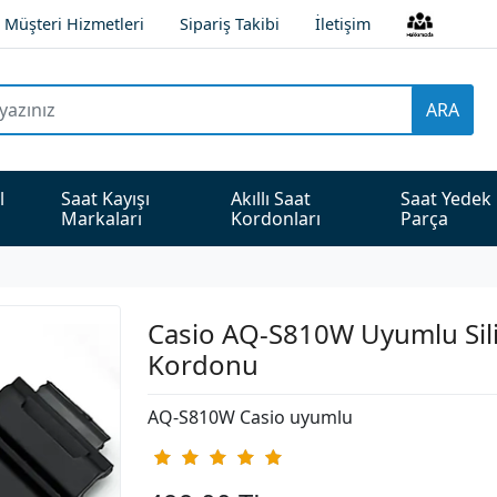
Müşteri Hizmetleri
Sipariş Takibi
İletişim
ARA
l 
Saat Kayışı 
Akıllı Saat 
Saat Yedek 
Markaları
Kordonları
Parça
Casio AQ-S810W Uyumlu Sil
Kordonu
AQ-S810W Casio uyumlu