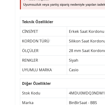
Uyumsuzluk veya yanlış sipariş nedeniyle yapılan iade
Teknik Özellikler
CİNSİYET
?
Erkek Saat Kordonu
KORDON TÜRÜ
?
Silikon Saat Kordon
ÖLÇÜLER
?
28 mm Saat Kordon
RENKLER
?
Siyah
UYUMLU MARKA
?
Casio
Diğer Özellikler
Stok Kodu
4MDU0MDQ3NDM
Marka
BinBirSaat - BBS