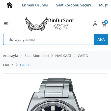
En Yeni Ürünler
Saat Kordonu Seçimi
Müşter
0
ARA
Anasayfa
Saat Modelleri
HAS SAAT
CASIO
ERKEK
CASIO