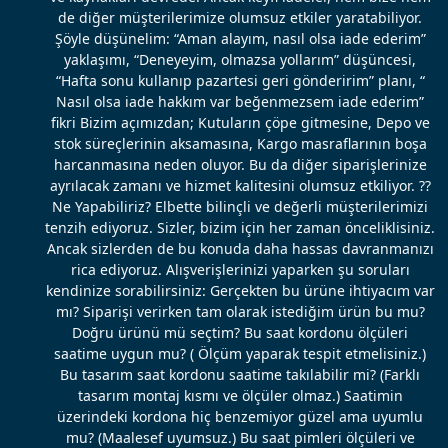
de diğer müşterilerimize olumsuz etkiler yaratabiliyor.
Şöyle düşünelim: “Aman alayım, nasıl olsa iade ederim”
yaklaşımı, “Deneyeyim, olmazsa yollarım” düşüncesi,
“Hafta sonu kullanıp pazartesi geri gönderirim” planı, “
Nasıl olsa iade hakkım var beğenmezsem iade ederim”
fikri Bizim açımızdan; Kutuların çöpe gitmesine, Depo ve
stok süreçlerinin aksamasına, Kargo masraflarının boşa
harcanmasına neden oluyor. Bu da diğer siparişlerinize
ayrılacak zamanı ve hizmet kalitesini olumsuz etkiliyor. ??
Ne Yapabiliriz? Elbette bilinçli ve değerli müşterilerimizi
tenzih ediyoruz. Sizler, bizim için her zaman önceliklisiniz.
Ancak sizlerden de bu konuda daha hassas davranmanızı
rica ediyoruz. Alışverişlerinizi yaparken şu soruları
kendinize sorabilirsiniz: Gerçekten bu ürüne ihtiyacım var
mı? Siparişi verirken tam olarak istediğim ürün bu mu?
Doğru ürünü mü seçtim? Bu saat kordonu ölçüleri
saatime uygun mu? ( Ölçüm yaparak tespit etmelisiniz.)
Bu tasarım saat kordonu saatime takılabilir mi? (Farklı
tasarım montaj kısmı ve ölçüler olmaz.) Saatimin
üzerindeki kordona hiç benzemiyor güzel ama uyumlu
mu? (Maalesef uyumsuz.) Bu saat pimleri ölçüleri ve