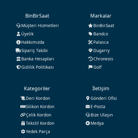
BinBirSaat
Markalar
Müşteri Hizmetleri
BinBirSaat
Üyelik
Bandco
Hakkımızda
Palasca
Sipariş Takibi
Dugarry
Banka Hesapları
Chronexis
Gizlilik Politikası
Golf
Kategoriler
İletişim
Deri Kordon
Gönderi Ofisi
Silikon Kordon
E-Posta
Çelik Kordon
Bize Ulaşın
Tekstil Kordon
Medya
Yedek Parça