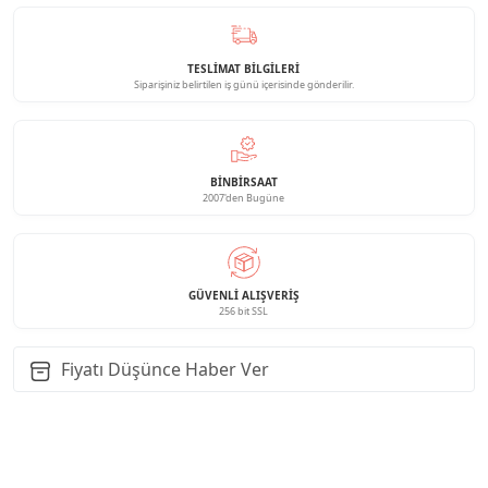
TESLİMAT BİLGİLERİ
Siparişiniz belirtilen iş günü içerisinde gönderilir.
BINBIRSAAT
2007'den Bugüne
GÜVENLI ALIŞVERIŞ
256 bit SSL
Fiyatı Düşünce Haber Ver