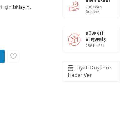
BINBIRSAAT
i için
tıklayın.
2007'den
Bugüne
GÜVENLI
ALIŞVERIŞ
256 bit SSL
Fiyatı Düşünce
Haber Ver