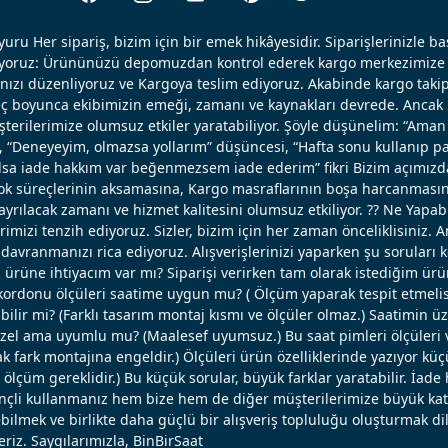
uru Her sipariş, bizim için bir emek hikâyesidir. Siparişlerinizle b
ışıyoruz: Ürününüzü depomuzdan kontrol ederek kargo merkezimize 
nızı düzenliyoruz ve Kargoya teslim ediyoruz. Akabinde kargo takip
reç boyunca ekibimizin emeği, zamanı ve kaynakları devrede. Ancak k
erilerimize olumsuz etkiler yaratabiliyor. Şöyle düşünelim: “Aman 
, “Deneyeyim, olmazsa yollarım” düşüncesi, “Hafta sonu kullanıp pa
 olsa iade hakkım var beğenmezsem iade ederim” fikri Bizim açımızd
ok süreçlerinin aksamasına, Kargo masraflarının boşa harcanmasın
ayrılacak zamanı ve hizmet kalitesini olumsuz etkiliyor. ?? Ne Yapabi
erimizi tenzih ediyoruz. Sizler, bizim için her zaman önceliklisiniz. 
avranmanızı rica ediyoruz. Alışverişlerinizi yaparken şu soruları 
u ürüne ihtiyacım var mı? Siparişi verirken tam olarak istediğim ü
ordonu ölçüleri saatime uygun mu? ( Ölçüm yaparak tespit etmelisi
bilir mi? (Farklı tasarım montaj kısmı ve ölçüler olmaz.) Saatimin ü
el ama uyumlu mu? (Maalesef uyumsuz.) Bu saat pimleri ölçüleri ve
 fark montajına engeldir.) Ölçüleri ürün özelliklerinde yazıyor küç
lçüm gereklidir.) Bu küçük sorular, büyük farklar yaratabilir. İade 
linçli kullanmanız hem bize hem de diğer müşterilerimize büyük katk
bilmek ve birlikte daha güçlü bir alışveriş topluluğu oluşturmak dil
eriz. Saygılarımızla, BinBirSaat