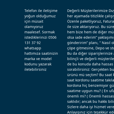
Telefon ile iletişime
Değerli Müşterilerimize Duy
yoğun olduğumuz
her aşamada titizlikle çal
için müsait
Özenle paketliyoruz, Fatura
olamıyoruz
ile size aktarıyoruz. Bu sü
maalesef. Sormak
hem bize hem de diğer müşt
istediklerinizi 0506
olsa iade ederim” yaklaşımı
131 37 92
gönderirim” planı, “ Nasıl
whatsapp
çöpe gitmesine, Depo ve st
hattımıza saatinizin
Bu da diğer siparişlerinize 
marka ve model
bilinçli ve değerli müşteril
kodunu yazarak
de bu konuda daha hassas d
iletebilirsiniz
sorabilirsiniz: Gerçekten b
ürünü mü seçtim? Bu saat k
saat kordonu saatime takıla
kordona hiç benzemiyor güz
saatime uygun mu? ( En ufak
önemli mi? ( Önemli hassas ö
saklıdır; ancak bu hakkı bi
Sizlere daha iyi hizmet vere
Anlayışınız için teşekkür ed