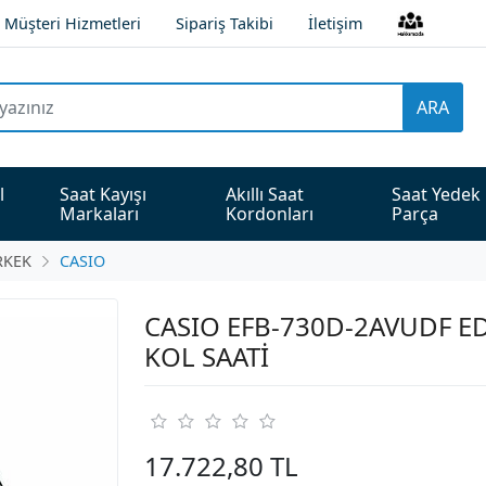
Müşteri Hizmetleri
Sipariş Takibi
İletişim
ARA
l 
Saat Kayışı 
Akıllı Saat 
Saat Yedek 
Markaları
Kordonları
Parça
RKEK
CASIO
CASIO EFB-730D-2AVUDF ED
KOL SAATİ
17.722,80 TL