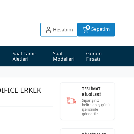
0
Sepetim
Hesabım
Saat Tamir 
Saat 
Günün 
Aletleri
Modelleri
Fırsatı
IFICE ERKEK
TESLİMAT
BİLGİLERİ
Siparişiniz
belirtilen iş günü
içerisinde
gönderilir.