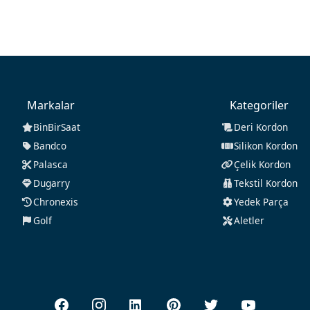
Markalar
Kategoriler
BinBirSaat
Deri Kordon
Bandco
Silikon Kordon
Palasca
Çelik Kordon
Dugarry
Tekstil Kordon
Chronexis
Yedek Parça
Golf
Aletler