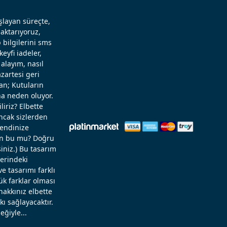
aşlayan süreçte,
aktarıyoruz,
 bilgilerini sms
eyfi iadeler,
alayım, nasıl
zartesi geri
an; Kutuların
a neden oluyor.
liriz? Elbette
Ancak sizlerden
kendinize
rün bu mu? Doğru
niz.) Bu tasarım
zerindeki
 tasarımı farklı
ük farklar olması
hakkınız elbette
ı sağlayacaktır.
eğiyle...