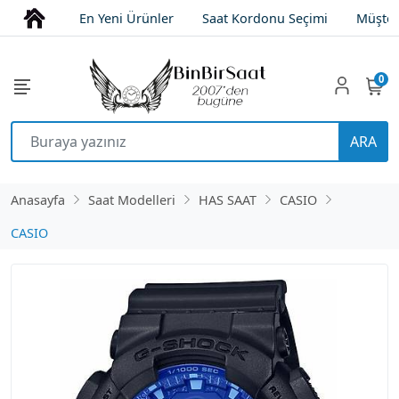
En Yeni Ürünler
Saat Kordonu Seçimi
Müşter
0
ARA
Anasayfa
Saat Modelleri
HAS SAAT
CASIO
CASIO