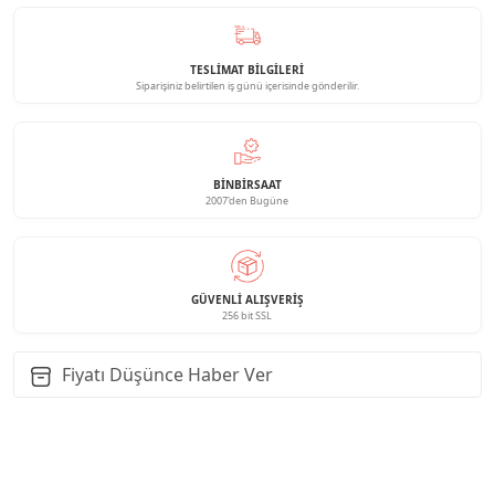
TESLİMAT BİLGİLERİ
Siparişiniz belirtilen iş günü içerisinde gönderilir.
BINBIRSAAT
2007'den Bugüne
GÜVENLI ALIŞVERIŞ
256 bit SSL
Fiyatı Düşünce Haber Ver