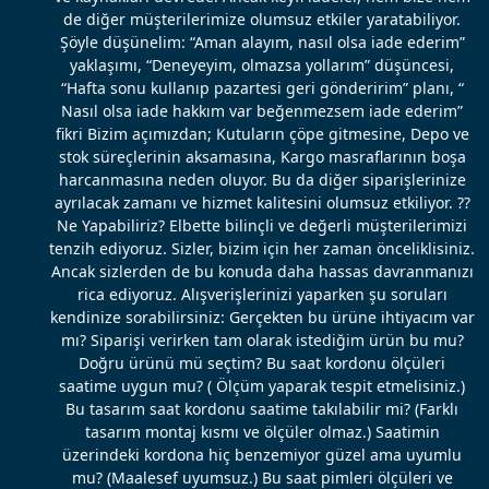
de diğer müşterilerimize olumsuz etkiler yaratabiliyor.
Şöyle düşünelim: “Aman alayım, nasıl olsa iade ederim”
yaklaşımı, “Deneyeyim, olmazsa yollarım” düşüncesi,
“Hafta sonu kullanıp pazartesi geri gönderirim” planı, “
Nasıl olsa iade hakkım var beğenmezsem iade ederim”
fikri Bizim açımızdan; Kutuların çöpe gitmesine, Depo ve
stok süreçlerinin aksamasına, Kargo masraflarının boşa
harcanmasına neden oluyor. Bu da diğer siparişlerinize
ayrılacak zamanı ve hizmet kalitesini olumsuz etkiliyor. ??
Ne Yapabiliriz? Elbette bilinçli ve değerli müşterilerimizi
tenzih ediyoruz. Sizler, bizim için her zaman önceliklisiniz.
Ancak sizlerden de bu konuda daha hassas davranmanızı
rica ediyoruz. Alışverişlerinizi yaparken şu soruları
kendinize sorabilirsiniz: Gerçekten bu ürüne ihtiyacım var
mı? Siparişi verirken tam olarak istediğim ürün bu mu?
Doğru ürünü mü seçtim? Bu saat kordonu ölçüleri
saatime uygun mu? ( Ölçüm yaparak tespit etmelisiniz.)
Bu tasarım saat kordonu saatime takılabilir mi? (Farklı
tasarım montaj kısmı ve ölçüler olmaz.) Saatimin
üzerindeki kordona hiç benzemiyor güzel ama uyumlu
mu? (Maalesef uyumsuz.) Bu saat pimleri ölçüleri ve