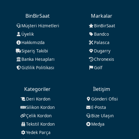
BinBirSaat
Markalar
Müşteri Hizmetleri
BinBirSaat
Üyelik
Bandco
Hakkımızda
Palasca
Sipariş Takibi
Dugarry
Banka Hesapları
Chronexis
Gizlilik Politikası
Golf
Kategoriler
İletişim
Deri Kordon
Gönderi Ofisi
Silikon Kordon
E-Posta
Çelik Kordon
Bize Ulaşın
Tekstil Kordon
Medya
Yedek Parça