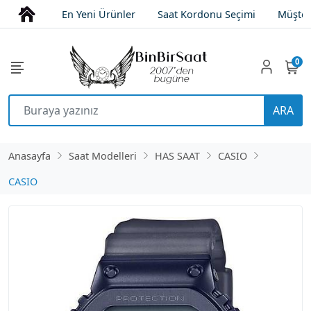
En Yeni Ürünler
Saat Kordonu Seçimi
Müşter
0
ARA
Anasayfa
Saat Modelleri
HAS SAAT
CASIO
CASIO