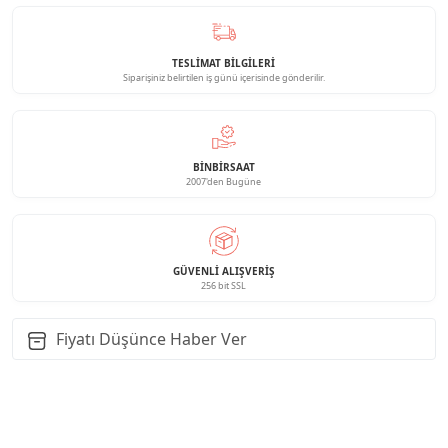
TESLİMAT BİLGİLERİ
Siparişiniz belirtilen iş günü içerisinde gönderilir.
BINBIRSAAT
2007'den Bugüne
GÜVENLI ALIŞVERIŞ
256 bit SSL
Fiyatı Düşünce Haber Ver