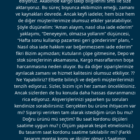
ediyoruz. Akabinde kargo takip bilgilerini sms ile size
aktarıyoruz. Bu süreç boyunca ekibimizin emeği, zamanı
ve kaynakları devrede. Ancak keyfi iadeler, hem bize hem
de diğer müşterilerimize olumsuz etkiler yaratabiliyor.
Şöyle düşünelim: “Aman alayım, nasıl olsa iade ederim”
yaklaşımı, “Deneyeyim, olmazsa yollarım” düşüncesi,
“Hafta sonu kullanıp pazartesi geri gönderirim” planı, “
Nasıl olsa iade hakkım var beğenmezsem iade ederim”
fikri Bizim açımızdan; Kutuların çöpe gitmesine, Depo ve
stok süreçlerinin aksamasına, Kargo masraflarının boşa
harcanmasına neden oluyor. Bu da diğer siparişlerinize
ayrılacak zamanı ve hizmet kalitesini olumsuz etkiliyor. ??
Ne Yapabiliriz? Elbette bilinçli ve değerli müşterilerimizi
tenzih ediyoruz. Sizler, bizim için her zaman önceliklisiniz.
Ancak sizlerden de bu konuda daha hassas davranmanızı
rica ediyoruz. Alışverişlerinizi yaparken şu soruları
kendinize sorabilirsiniz: Gerçekten bu ürüne ihtiyacım var
mı? Siparişi verirken tam olarak istediğim ürün bu mu?
Doğru ürünü mü seçtim? Bu saat kordonu ölçüleri
saatime uygun mu? ( Ölçüm yaparak tespit etmelisiniz.)
Bu tasarım saat kordonu saatime takılabilir mi? (Farklı
tasarım montaj kısmı ve ölçüler olmaz.) Saatimin