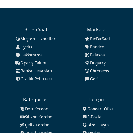
BinBirSaat
Markalar
Müşteri Hizmetleri
BinBirSaat
Üyelik
Bandco
Hakkımızda
Palasca
Sipariş Takibi
Dugarry
Banka Hesapları
Chronexis
Gizlilik Politikası
Golf
Kategoriler
İletişim
Deri Kordon
Gönderi Ofisi
Silikon Kordon
E-Posta
Çelik Kordon
Bize Ulaşın
Tekstil Kordon
Medya