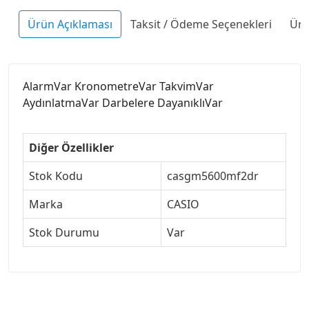
Ürün Açıklaması
Taksit / Ödeme Seçenekleri
Ürü
AlarmVar KronometreVar TakvimVar
AydınlatmaVar Darbelere DayanıklıVar
Diğer Özellikler
Stok Kodu
casgm5600mf2dr
Marka
CASIO
Stok Durumu
Var