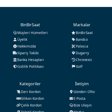
BinBirSaat
Markalar
Müşteri Hizmetleri
BinBirSaat
Üyelik
Bandco
Hakkımızda
Palasca
Sipariş Takibi
Dugarry
Banka Hesapları
Chronexis
Gizlilik Politikası
Golf
Kategoriler
İletişim
Deri Kordon
Gönderi Ofisi
Silikon Kordon
E-Posta
Çelik Kordon
Bize Ulaşın
Tekstil Kordon
Medya