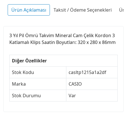
Ürün Açıklaması
Taksit / Ödeme Seçenekleri
Ürü
3 Yıl Pil Ömrü Takvim Mineral Cam Çelik Kordon 3
Katlamalı Klips Saatin Boyutları: 320 x 280 x 86mm
Diğer Özellikler
Stok Kodu
casltp1215a1a2df
Marka
CASIO
Stok Durumu
Var