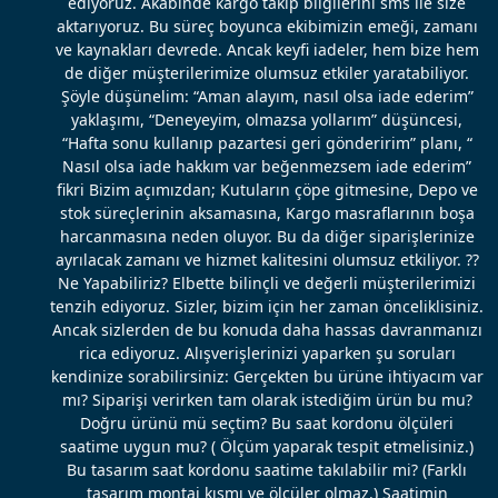
ediyoruz. Akabinde kargo takip bilgilerini sms ile size
aktarıyoruz. Bu süreç boyunca ekibimizin emeği, zamanı
ve kaynakları devrede. Ancak keyfi iadeler, hem bize hem
de diğer müşterilerimize olumsuz etkiler yaratabiliyor.
Şöyle düşünelim: “Aman alayım, nasıl olsa iade ederim”
yaklaşımı, “Deneyeyim, olmazsa yollarım” düşüncesi,
“Hafta sonu kullanıp pazartesi geri gönderirim” planı, “
Nasıl olsa iade hakkım var beğenmezsem iade ederim”
fikri Bizim açımızdan; Kutuların çöpe gitmesine, Depo ve
stok süreçlerinin aksamasına, Kargo masraflarının boşa
harcanmasına neden oluyor. Bu da diğer siparişlerinize
ayrılacak zamanı ve hizmet kalitesini olumsuz etkiliyor. ??
Ne Yapabiliriz? Elbette bilinçli ve değerli müşterilerimizi
tenzih ediyoruz. Sizler, bizim için her zaman önceliklisiniz.
Ancak sizlerden de bu konuda daha hassas davranmanızı
rica ediyoruz. Alışverişlerinizi yaparken şu soruları
kendinize sorabilirsiniz: Gerçekten bu ürüne ihtiyacım var
mı? Siparişi verirken tam olarak istediğim ürün bu mu?
Doğru ürünü mü seçtim? Bu saat kordonu ölçüleri
saatime uygun mu? ( Ölçüm yaparak tespit etmelisiniz.)
Bu tasarım saat kordonu saatime takılabilir mi? (Farklı
tasarım montaj kısmı ve ölçüler olmaz.) Saatimin