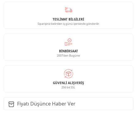
TESLİMAT BİLGİLERİ
Siparişiniz belirtilen iş günü içerisinde gönderilir.
BINBIRSAAT
2007'den Bugüne
GÜVENLI ALIŞVERIŞ
256 bit SSL
Fiyatı Düşünce Haber Ver