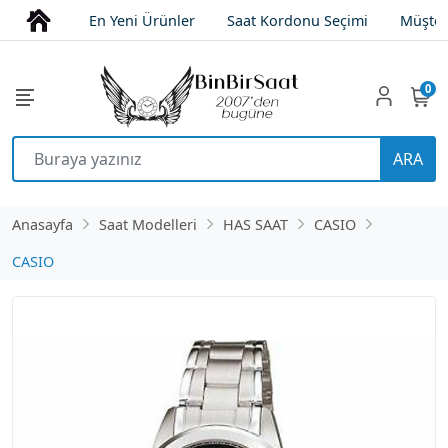
En Yeni Ürünler
Saat Kordonu Seçimi
Müşter
0
ARA
Anasayfa
Saat Modelleri
HAS SAAT
CASIO
CASIO