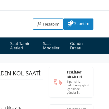
0
Sepetim
Hesabım
Saat Tamir 
Saat 
Günün 
Aletleri
Modelleri
Fırsatı
DIN KOL SAATİ
TESLİMAT
BİLGİLERİ
Siparişiniz
belirtilen iş günü
içerisinde
gönderilir.
için
tıklayın.