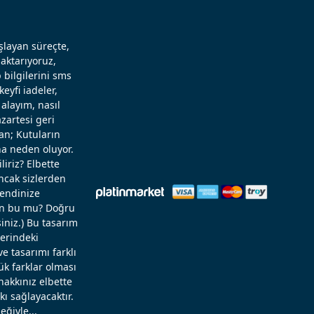
aşlayan süreçte,
aktarıyoruz,
 bilgilerini sms
eyfi iadeler,
alayım, nasıl
zartesi geri
an; Kutuların
a neden oluyor.
liriz? Elbette
Ancak sizlerden
kendinize
rün bu mu? Doğru
niz.) Bu tasarım
zerindeki
 tasarımı farklı
ük farklar olması
hakkınız elbette
ı sağlayacaktır.
eğiyle...