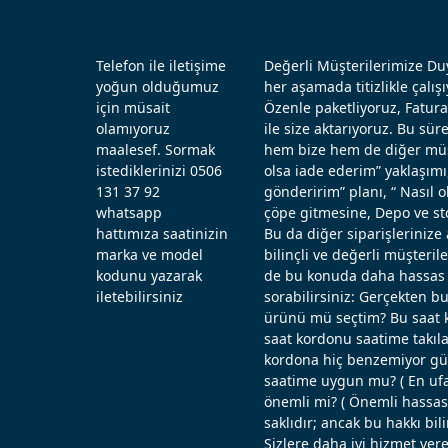
Telefon ile iletişime
Değerli Müşterilerimize Duy
yoğun olduğumuz
her aşamada titizlikle çal
için müsait
Özenle paketliyoruz, Fatura
olamıyoruz
ile size aktarıyoruz. Bu sü
maalesef. Sormak
hem bize hem de diğer müşt
istediklerinizi 0506
olsa iade ederim” yaklaşımı
131 37 92
gönderirim” planı, “ Nasıl
whatsapp
çöpe gitmesine, Depo ve st
hattımıza saatinizin
Bu da diğer siparişlerinize 
marka ve model
bilinçli ve değerli müşteril
kodunu yazarak
de bu konuda daha hassas d
iletebilirsiniz
sorabilirsiniz: Gerçekten b
ürünü mü seçtim? Bu saat k
saat kordonu saatime takıla
kordona hiç benzemiyor güz
saatime uygun mu? ( En ufak
önemli mi? ( Önemli hassas ö
saklıdır; ancak bu hakkı bi
Sizlere daha iyi hizmet vere