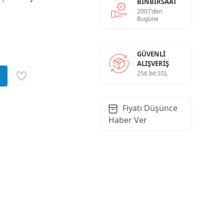
BINBIRSAAT
2007'den
Bugüne
GÜVENLI
ALIŞVERIŞ
256 bit SSL
Fiyatı Düşünce
Haber Ver