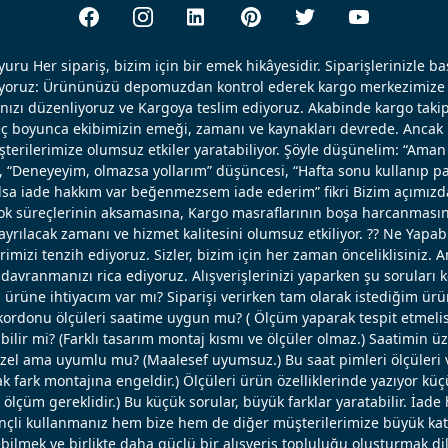
uru Her sipariş, bizim için bir emek hikâyesidir. Siparişlerinizle b
ışıyoruz: Ürününüzü depomuzdan kontrol ederek kargo merkezimize 
nızı düzenliyoruz ve Kargoya teslim ediyoruz. Akabinde kargo takip
reç boyunca ekibimizin emeği, zamanı ve kaynakları devrede. Ancak k
erilerimize olumsuz etkiler yaratabiliyor. Şöyle düşünelim: “Aman 
, “Deneyeyim, olmazsa yollarım” düşüncesi, “Hafta sonu kullanıp pa
 olsa iade hakkım var beğenmezsem iade ederim” fikri Bizim açımızd
ok süreçlerinin aksamasına, Kargo masraflarının boşa harcanmasın
ayrılacak zamanı ve hizmet kalitesini olumsuz etkiliyor. ?? Ne Yapabi
erimizi tenzih ediyoruz. Sizler, bizim için her zaman önceliklisiniz. 
avranmanızı rica ediyoruz. Alışverişlerinizi yaparken şu soruları 
u ürüne ihtiyacım var mı? Siparişi verirken tam olarak istediğim ü
ordonu ölçüleri saatime uygun mu? ( Ölçüm yaparak tespit etmelisi
bilir mi? (Farklı tasarım montaj kısmı ve ölçüler olmaz.) Saatimin ü
el ama uyumlu mu? (Maalesef uyumsuz.) Bu saat pimleri ölçüleri ve
 fark montajına engeldir.) Ölçüleri ürün özelliklerinde yazıyor küç
lçüm gereklidir.) Bu küçük sorular, büyük farklar yaratabilir. İade 
linçli kullanmanız hem bize hem de diğer müşterilerimize büyük katk
bilmek ve birlikte daha güçlü bir alışveriş topluluğu oluşturmak dil