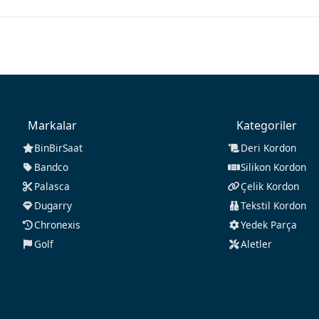
Markalar
Kategoriler
BinBirSaat
Deri Kordon
Bandco
Silikon Kordon
Palasca
Çelik Kordon
Dugarry
Tekstil Kordon
Chronexis
Yedek Parça
Golf
Aletler