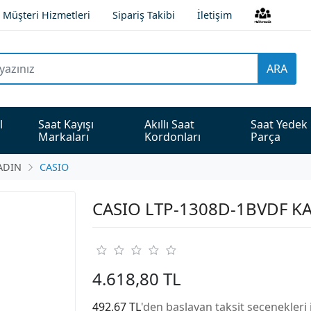
Müşteri Hizmetleri
Sipariş Takibi
İletişim
ARA
l 
Saat Kayışı 
Akıllı Saat 
Saat Yedek 
Markaları
Kordonları
Parça
ADIN
CASIO
CASIO LTP-1308D-1BVDF KA
4.618,80 TL
492,67 TL
'den başlayan taksit seçenekleri 