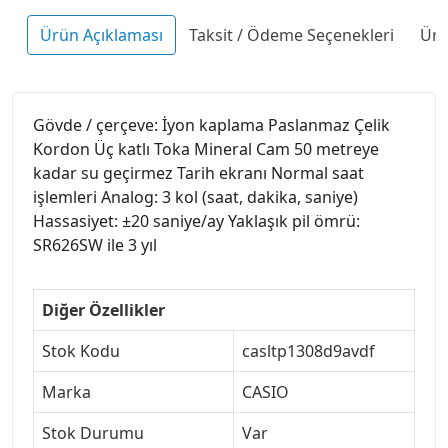
Ürün Açıklaması
Taksit / Ödeme Seçenekleri
Ürü
Gövde / çerçeve: İyon kaplama Paslanmaz Çelik
Kordon Üç katlı Toka Mineral Cam 50 metreye
kadar su geçirmez Tarih ekranı Normal saat
işlemleri Analog: 3 kol (saat, dakika, saniye)
Hassasiyet: ±20 saniye/ay Yaklaşık pil ömrü:
SR626SW ile 3 yıl
Diğer Özellikler
Stok Kodu
casltp1308d9avdf
Marka
CASIO
Stok Durumu
Var