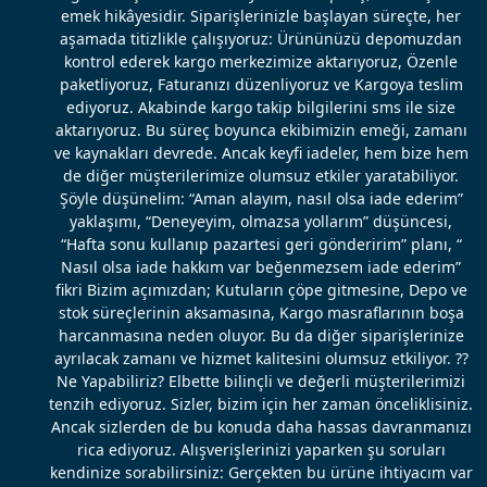
emek hikâyesidir. Siparişlerinizle başlayan süreçte, her
aşamada titizlikle çalışıyoruz: Ürününüzü depomuzdan
kontrol ederek kargo merkezimize aktarıyoruz, Özenle
paketliyoruz, Faturanızı düzenliyoruz ve Kargoya teslim
ediyoruz. Akabinde kargo takip bilgilerini sms ile size
aktarıyoruz. Bu süreç boyunca ekibimizin emeği, zamanı
ve kaynakları devrede. Ancak keyfi iadeler, hem bize hem
de diğer müşterilerimize olumsuz etkiler yaratabiliyor.
Şöyle düşünelim: “Aman alayım, nasıl olsa iade ederim”
yaklaşımı, “Deneyeyim, olmazsa yollarım” düşüncesi,
“Hafta sonu kullanıp pazartesi geri gönderirim” planı, “
Nasıl olsa iade hakkım var beğenmezsem iade ederim”
fikri Bizim açımızdan; Kutuların çöpe gitmesine, Depo ve
stok süreçlerinin aksamasına, Kargo masraflarının boşa
harcanmasına neden oluyor. Bu da diğer siparişlerinize
ayrılacak zamanı ve hizmet kalitesini olumsuz etkiliyor. ??
Ne Yapabiliriz? Elbette bilinçli ve değerli müşterilerimizi
tenzih ediyoruz. Sizler, bizim için her zaman önceliklisiniz.
Ancak sizlerden de bu konuda daha hassas davranmanızı
rica ediyoruz. Alışverişlerinizi yaparken şu soruları
kendinize sorabilirsiniz: Gerçekten bu ürüne ihtiyacım var