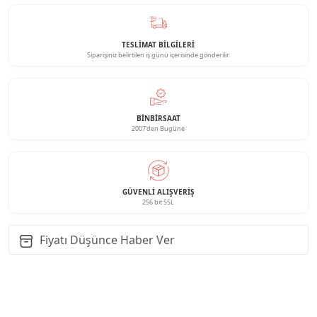
TESLİMAT BİLGİLERİ
Siparişiniz belirtilen iş günü içerisinde gönderilir.
BINBIRSAAT
2007'den Bugüne
GÜVENLI ALIŞVERIŞ
256 bit SSL
Fiyatı Düşünce Haber Ver