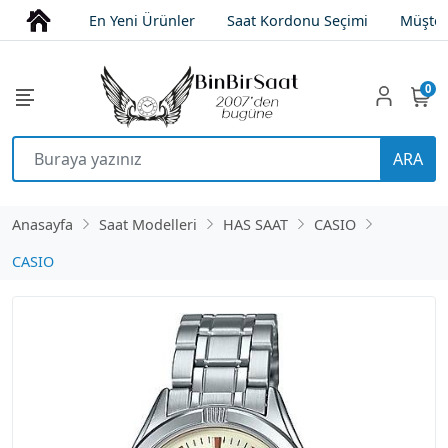
En Yeni Ürünler
Saat Kordonu Seçimi
Müşter
0
ARA
Anasayfa
Saat Modelleri
HAS SAAT
CASIO
CASIO