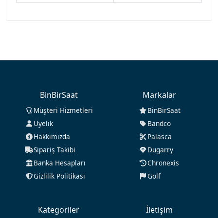
BinBirSaat
Markalar
Müşteri Hizmetleri
BinBirSaat
Üyelik
Bandco
Hakkımızda
Palasca
Sipariş Takibi
Dugarry
Banka Hesapları
Chronexis
Gizlilik Politikası
Golf
Kategoriler
İletişim