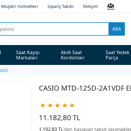
Müşteri Hizmetleri
Sipariş Takibi
İletişim
ARA
l 
Saat Kayışı 
Akıllı Saat 
Saat Yedek 
Markaları
Kordonları
Parça
ASIO
CASIO MTD-125D-2A1VDF E
11.182,80 TL
1.192,83 TL
'den başlayan taksit seçenekler