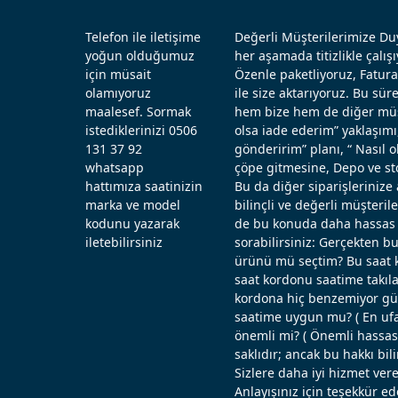
Telefon ile iletişime
Değerli Müşterilerimize Duy
yoğun olduğumuz
her aşamada titizlikle çal
için müsait
Özenle paketliyoruz, Fatura
olamıyoruz
ile size aktarıyoruz. Bu sü
maalesef. Sormak
hem bize hem de diğer müşt
istediklerinizi 0506
olsa iade ederim” yaklaşımı
131 37 92
gönderirim” planı, “ Nasıl
whatsapp
çöpe gitmesine, Depo ve st
hattımıza saatinizin
Bu da diğer siparişlerinize 
marka ve model
bilinçli ve değerli müşteril
kodunu yazarak
de bu konuda daha hassas d
iletebilirsiniz
sorabilirsiniz: Gerçekten b
ürünü mü seçtim? Bu saat k
saat kordonu saatime takıla
kordona hiç benzemiyor güz
saatime uygun mu? ( En ufak
önemli mi? ( Önemli hassas ö
saklıdır; ancak bu hakkı bi
Sizlere daha iyi hizmet vere
Anlayışınız için teşekkür ed