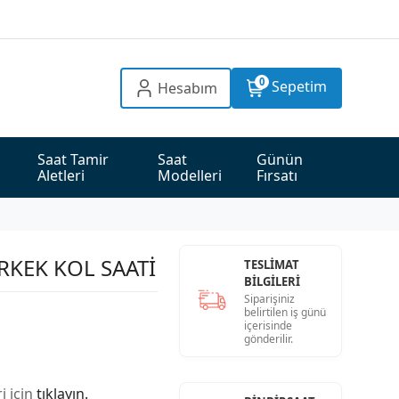
0
Sepetim
Hesabım
Saat Tamir 
Saat 
Günün 
Aletleri
Modelleri
Fırsatı
RKEK KOL SAATİ
TESLİMAT
BİLGİLERİ
Siparişiniz
belirtilen iş günü
içerisinde
gönderilir.
i için
tıklayın.