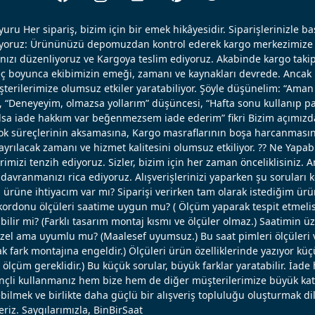
uru Her sipariş, bizim için bir emek hikâyesidir. Siparişlerinizle b
ışıyoruz: Ürününüzü depomuzdan kontrol ederek kargo merkezimize 
nızı düzenliyoruz ve Kargoya teslim ediyoruz. Akabinde kargo takip
reç boyunca ekibimizin emeği, zamanı ve kaynakları devrede. Ancak k
erilerimize olumsuz etkiler yaratabiliyor. Şöyle düşünelim: “Aman 
, “Deneyeyim, olmazsa yollarım” düşüncesi, “Hafta sonu kullanıp pa
 olsa iade hakkım var beğenmezsem iade ederim” fikri Bizim açımızd
ok süreçlerinin aksamasına, Kargo masraflarının boşa harcanmasın
ayrılacak zamanı ve hizmet kalitesini olumsuz etkiliyor. ?? Ne Yapabi
erimizi tenzih ediyoruz. Sizler, bizim için her zaman önceliklisiniz. 
avranmanızı rica ediyoruz. Alışverişlerinizi yaparken şu soruları 
u ürüne ihtiyacım var mı? Siparişi verirken tam olarak istediğim ü
ordonu ölçüleri saatime uygun mu? ( Ölçüm yaparak tespit etmelisi
bilir mi? (Farklı tasarım montaj kısmı ve ölçüler olmaz.) Saatimin ü
el ama uyumlu mu? (Maalesef uyumsuz.) Bu saat pimleri ölçüleri ve
 fark montajına engeldir.) Ölçüleri ürün özelliklerinde yazıyor küç
lçüm gereklidir.) Bu küçük sorular, büyük farklar yaratabilir. İade 
linçli kullanmanız hem bize hem de diğer müşterilerimize büyük katk
bilmek ve birlikte daha güçlü bir alışveriş topluluğu oluşturmak dil
eriz. Saygılarımızla, BinBirSaat