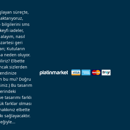
aşlayan süreçte,
aktarıyoruz,
 bilgilerini sms
eyfi iadeler,
alayım, nasıl
zartesi geri
an; Kutuların
a neden oluyor.
liriz? Elbette
Ancak sizlerden
kendinize
rün bu mu? Doğru
niz.) Bu tasarım
zerindeki
 tasarımı farklı
ük farklar olması
hakkınız elbette
ı sağlayacaktır.
eğiyle...