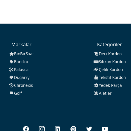
Markalar
Kategoriler
BinBirSaat
Deri Kordon
Bandco
Silikon Kordon
Palasca
Çelik Kordon
Dugarry
Tekstil Kordon
Chronexis
Yedek Parça
Golf
Aletler