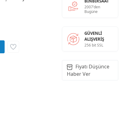
BINBIRSAAT
2007'den
Bugüne
GÜVENLI
ALIŞVERIŞ
256 bit SSL
Fiyatı Düşünce
Haber Ver