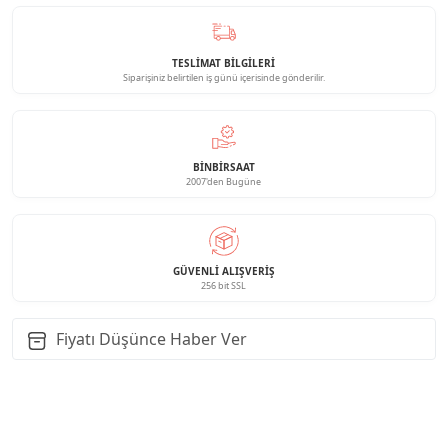
TESLİMAT BİLGİLERİ
Siparişiniz belirtilen iş günü içerisinde gönderilir.
BINBIRSAAT
2007'den Bugüne
GÜVENLI ALIŞVERIŞ
256 bit SSL
Fiyatı Düşünce Haber Ver