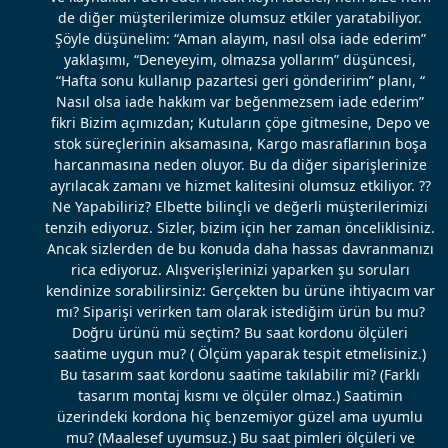
de diğer müşterilerimize olumsuz etkiler yaratabiliyor.
Şöyle düşünelim: “Aman alayım, nasıl olsa iade ederim”
yaklaşımı, “Deneyeyim, olmazsa yollarım” düşüncesi,
“Hafta sonu kullanıp pazartesi geri gönderirim” planı, “
Nasıl olsa iade hakkım var beğenmezsem iade ederim”
fikri Bizim açımızdan; Kutuların çöpe gitmesine, Depo ve
stok süreçlerinin aksamasına, Kargo masraflarının boşa
harcanmasına neden oluyor. Bu da diğer siparişlerinize
ayrılacak zamanı ve hizmet kalitesini olumsuz etkiliyor. ??
Ne Yapabiliriz? Elbette bilinçli ve değerli müşterilerimizi
tenzih ediyoruz. Sizler, bizim için her zaman önceliklisiniz.
Ancak sizlerden de bu konuda daha hassas davranmanızı
rica ediyoruz. Alışverişlerinizi yaparken şu soruları
kendinize sorabilirsiniz: Gerçekten bu ürüne ihtiyacım var
mı? Siparişi verirken tam olarak istediğim ürün bu mu?
Doğru ürünü mü seçtim? Bu saat kordonu ölçüleri
saatime uygun mu? ( Ölçüm yaparak tespit etmelisiniz.)
Bu tasarım saat kordonu saatime takılabilir mi? (Farklı
tasarım montaj kısmı ve ölçüler olmaz.) Saatimin
üzerindeki kordona hiç benzemiyor güzel ama uyumlu
mu? (Maalesef uyumsuz.) Bu saat pimleri ölçüleri ve