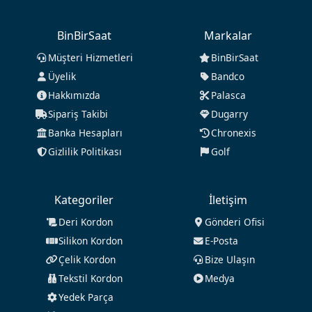
BinBirSaat
Markalar
Müşteri Hizmetleri
BinBirSaat
Üyelik
Bandco
Hakkımızda
Palasca
Sipariş Takibi
Dugarry
Banka Hesapları
Chronexis
Gizlilik Politikası
Golf
Kategoriler
İletişim
Deri Kordon
Gönderi Ofisi
Silikon Kordon
E-Posta
Çelik Kordon
Bize Ulaşın
Tekstil Kordon
Medya
Yedek Parça