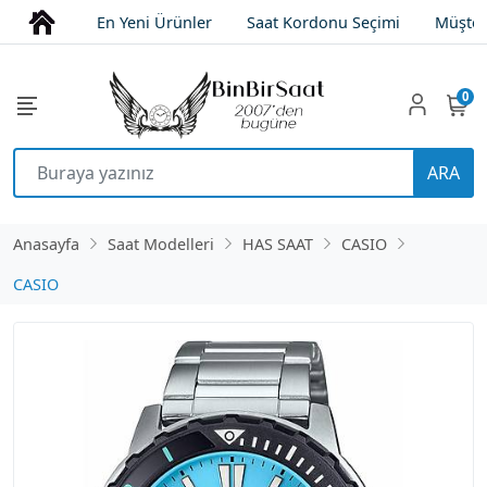
En Yeni Ürünler
Saat Kordonu Seçimi
Müşter
0
ARA
Anasayfa
Saat Modelleri
HAS SAAT
CASIO
CASIO