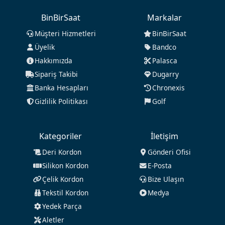
BinBirSaat
Markalar
Müşteri Hizmetleri
BinBirSaat
Üyelik
Bandco
Hakkımızda
Palasca
Sipariş Takibi
Dugarry
Banka Hesapları
Chronexis
Gizlilik Politikası
Golf
Kategoriler
İletişim
Deri Kordon
Gönderi Ofisi
Silikon Kordon
E-Posta
Çelik Kordon
Bize Ulaşın
Tekstil Kordon
Medya
Yedek Parça
Aletler