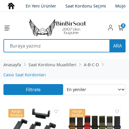
En Yeni Ürünler
Saat Kordonu Seçimi
Müşter
0
ARA
Anasayfa
Saat Kordonu Muadilleri
A-B-C-D
Casio Saat Kordonları
Filtrele
Kargo
Kargo
Bedava
Bedava