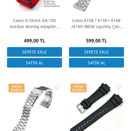
Casio G-Shock GA-100
Casio A158 / A159 / A168
Kordon Montaj Adaptörü
/A169 /B650 Uyumlu Çelik
16x22mm
Saat Kordonu
499,00 TL
599,00 TL
Kargo
Kargo
Bedava
Bedava