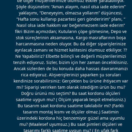
de diğer müşterilerimize olumsuz etkiler yaratabiliyor.
Şöyle düşünelim: “Aman alayım, nasıl olsa iade ederim”
yaklaşımı, “Deneyeyim, olmazsa yollarım” düşüncesi,
“Hafta sonu kullanıp pazartesi geri gönderirim” planı, “
Nasıl olsa iade hakkım var beğenmezsem iade ederim”
fikri Bizim açımızdan; Kutuların çöpe gitmesine, Depo ve
stok süreçlerinin aksamasına, Kargo masraflarının boşa
harcanmasına neden oluyor. Bu da diğer siparişlerinize
ayrılacak zamanı ve hizmet kalitesini olumsuz etkiliyor. ??
Ne Yapabiliriz? Elbette bilinçli ve değerli müşterilerimizi
tenzih ediyoruz. Sizler, bizim için her zaman önceliklisiniz.
Ancak sizlerden de bu konuda daha hassas davranmanızı
rica ediyoruz. Alışverişlerinizi yaparken şu soruları
kendinize sorabilirsiniz: Gerçekten bu ürüne ihtiyacım var
mı? Siparişi verirken tam olarak istediğim ürün bu mu?
Doğru ürünü mü seçtim? Bu saat kordonu ölçüleri
saatime uygun mu? ( Ölçüm yaparak tespit etmelisiniz.)
Bu tasarım saat kordonu saatime takılabilir mi? (Farklı
tasarım montaj kısmı ve ölçüler olmaz.) Saatimin
üzerindeki kordona hiç benzemiyor güzel ama uyumlu
mu? (Maalesef uyumsuz.) Bu saat pimleri ölçüleri ve
tasarımı farklı saatime uygun mu? ( En ufak fark