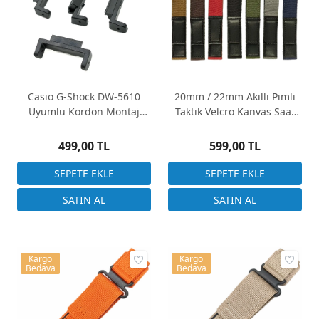
Casio G-Shock DW-5610
20mm / 22mm Akıllı Pimli
Uyumlu Kordon Montaj
Taktik Velcro Kanvas Saat
Adaptörü - Siyah (16mm -
Kordonu – Deri Detaylı Cırtlı
22mm)
Spor Kayış
499,00 TL
599,00 TL
Kargo
Kargo
Bedava
Bedava