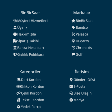
BinBirSaat
Markalar
Müşteri Hizmetleri
BinBirSaat
Üyelik
Bandco
Hakkımızda
Palasca
Sipariş Takibi
Dugarry
Banka Hesapları
Chronexis
Gizlilik Politikası
Golf
Kategoriler
İletişim
Deri Kordon
Gönderi Ofisi
Silikon Kordon
E-Posta
Çelik Kordon
Bize Ulaşın
Tekstil Kordon
Medya
Yedek Parça