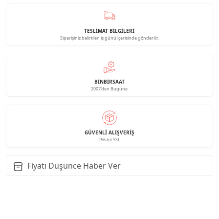
TESLİMAT BİLGİLERİ
Siparişiniz belirtilen iş günü içerisinde gönderilir.
BINBIRSAAT
2007'den Bugüne
GÜVENLI ALIŞVERIŞ
256 bit SSL
Fiyatı Düşünce Haber Ver