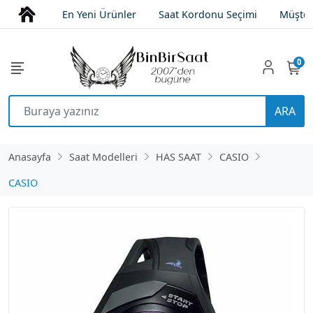
En Yeni Ürünler
Saat Kordonu Seçimi
Müşter
0
ARA
Anasayfa
Saat Modelleri
HAS SAAT
CASIO
CASIO