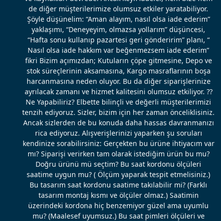
de diğer müşterilerimize olumsuz etkiler yaratabiliyor.
Şöyle düşünelim: “Aman alayım, nasıl olsa iade ederim”
yaklaşımı, “Deneyeyim, olmazsa yollarım” düşüncesi,
“Hafta sonu kullanıp pazartesi geri gönderirim” planı, “
Nasıl olsa iade hakkım var beğenmezsem iade ederim”
fikri Bizim açımızdan; Kutuların çöpe gitmesine, Depo ve
stok süreçlerinin aksamasına, Kargo masraflarının boşa
harcanmasına neden oluyor. Bu da diğer siparişlerinize
ayrılacak zamanı ve hizmet kalitesini olumsuz etkiliyor. ??
Ne Yapabiliriz? Elbette bilinçli ve değerli müşterilerimizi
tenzih ediyoruz. Sizler, bizim için her zaman önceliklisiniz.
Ancak sizlerden de bu konuda daha hassas davranmanızı
rica ediyoruz. Alışverişlerinizi yaparken şu soruları
kendinize sorabilirsiniz: Gerçekten bu ürüne ihtiyacım var
mı? Siparişi verirken tam olarak istediğim ürün bu mu?
Doğru ürünü mü seçtim? Bu saat kordonu ölçüleri
saatime uygun mu? ( Ölçüm yaparak tespit etmelisiniz.)
Bu tasarım saat kordonu saatime takılabilir mi? (Farklı
tasarım montaj kısmı ve ölçüler olmaz.) Saatimin
üzerindeki kordona hiç benzemiyor güzel ama uyumlu
mu? (Maalesef uyumsuz.) Bu saat pimleri ölçüleri ve