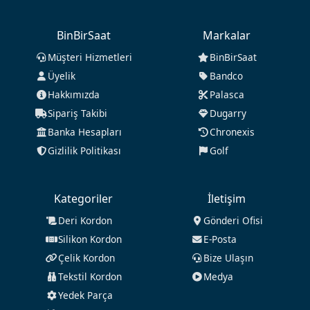
BinBirSaat
Markalar
Müşteri Hizmetleri
BinBirSaat
Üyelik
Bandco
Hakkımızda
Palasca
Sipariş Takibi
Dugarry
Banka Hesapları
Chronexis
Gizlilik Politikası
Golf
Kategoriler
İletişim
Deri Kordon
Gönderi Ofisi
Silikon Kordon
E-Posta
Çelik Kordon
Bize Ulaşın
Tekstil Kordon
Medya
Yedek Parça