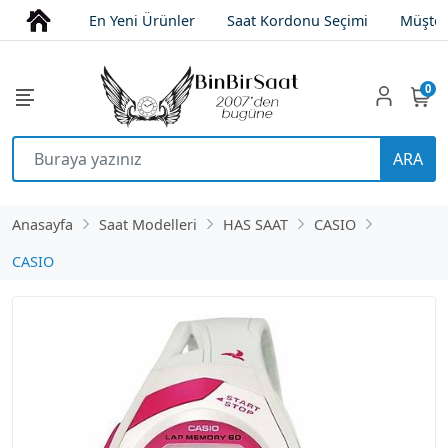
En Yeni Ürünler
Saat Kordonu Seçimi
Müşter
0
ARA
Anasayfa
Saat Modelleri
HAS SAAT
CASIO
CASIO