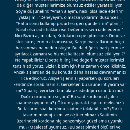
de diğer müşterilerimize olumsuz etkiler yaratabiliyor.
Şöyle düşünelim: “Aman alayım, nasıl olsa iade ederim”
yaklaşımı, “Deneyeyim, olmazsa yollarım” düşüncesi,
“Hafta sonu kullanıp pazartesi geri gönderirim” planı, “
Nasıl olsa iade hakkım var beğenmezsem iade ederim”
fikri Bizim açımızdan; Kutuların çöpe gitmesine, Depo ve
stok süreçlerinin aksamasına, Kargo masraflarının boşa
harcanmasına neden oluyor. Bu da diğer siparişlerinize
ayrılacak zamanı ve hizmet kalitesini olumsuz etkiliyor. ??
Ne Yapabiliriz? Elbette bilinçli ve değerli müşterilerimizi
tenzih ediyoruz. Sizler, bizim için her zaman önceliklisiniz.
Ancak sizlerden de bu konuda daha hassas davranmanızı
rica ediyoruz. Alışverişlerinizi yaparken şu soruları
kendinize sorabilirsiniz: Gerçekten bu ürüne ihtiyacım var
mı? Siparişi verirken tam olarak istediğim ürün bu mu?
Doğru ürünü mü seçtim? Bu saat kordonu ölçüleri
saatime uygun mu? ( Ölçüm yaparak tespit etmelisiniz.)
Bu tasarım saat kordonu saatime takılabilir mi? (Farklı
tasarım montaj kısmı ve ölçüler olmaz.) Saatimin
üzerindeki kordona hiç benzemiyor güzel ama uyumlu
mu? (Maalesef uyumsuz.) Bu saat pimleri ölçüleri ve