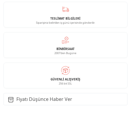
TESLİMAT BİLGİLERİ
Siparişiniz belirtilen iş günü içerisinde gönderilir.
BINBIRSAAT
2007'den Bugüne
GÜVENLI ALIŞVERIŞ
256 bit SSL
Fiyatı Düşünce Haber Ver