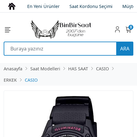
En Yeni Ürünler
Saat Kordonu Seçimi
Müşter
0
ARA
Anasayfa
Saat Modelleri
HAS SAAT
CASIO
ERKEK
CASIO