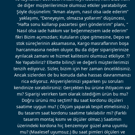
de diğer müşterilerimize olumsuz etkiler yaratabiliyor.
Şöyle düşünelim: “Aman alayım, nasıl olsa iade ederim”
yaklaşımı, “Deneyeyim, olmazsa yollarım” düşüncesi,
“Hafta sonu kullanıp pazartesi geri gönderirim” planı, “
Nasıl olsa iade hakkım var beğenmezsem iade ederim”
fikri Bizim açımızdan; Kutuların çöpe gitmesine, Depo ve
stok süreçlerinin aksamasına, Kargo masraflarının boşa
harcanmasına neden oluyor. Bu da diğer siparişlerinize
ayrılacak zamanı ve hizmet kalitesini olumsuz etkiliyor. ??
Ne Yapabiliriz? Elbette bilinçli ve değerli müşterilerimizi
tenzih ediyoruz. Sizler, bizim için her zaman önceliklisiniz.
Ancak sizlerden de bu konuda daha hassas davranmanızı
rica ediyoruz. Alışverişlerinizi yaparken şu soruları
kendinize sorabilirsiniz: Gerçekten bu ürüne ihtiyacım var
mı? Siparişi verirken tam olarak istediğim ürün bu mu?
Doğru ürünü mü seçtim? Bu saat kordonu ölçüleri
saatime uygun mu? ( Ölçüm yaparak tespit etmelisiniz.)
Bu tasarım saat kordonu saatime takılabilir mi? (Farklı
tasarım montaj kısmı ve ölçüler olmaz.) Saatimin
üzerindeki kordona hiç benzemiyor güzel ama uyumlu
mu? (Maalesef uyumsuz.) Bu saat pimleri ölçüleri ve