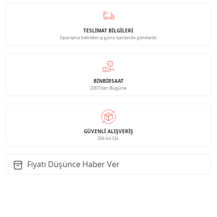
TESLİMAT BİLGİLERİ
Siparişiniz belirtilen iş günü içerisinde gönderilir.
BINBIRSAAT
2007'den Bugüne
GÜVENLI ALIŞVERIŞ
256 bit SSL
Fiyatı Düşünce Haber Ver