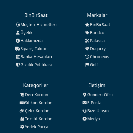
BinBirSaat
Markalar
Müşteri Hizmetleri
BinBirSaat
Üyelik
Bandco
Hakkımızda
Palasca
Sipariş Takibi
Dugarry
Banka Hesapları
Chronexis
Gizlilik Politikası
Golf
Kategoriler
İletişim
Deri Kordon
Gönderi Ofisi
Silikon Kordon
E-Posta
Çelik Kordon
Bize Ulaşın
Tekstil Kordon
Medya
Yedek Parça