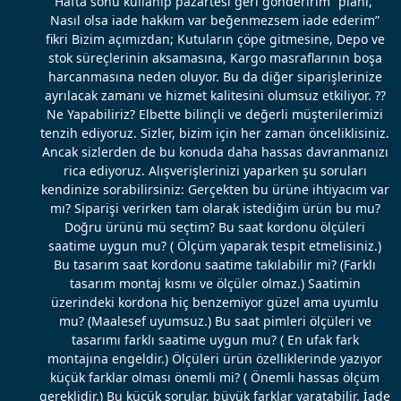
“Hafta sonu kullanıp pazartesi geri gönderirim” planı, “
Nasıl olsa iade hakkım var beğenmezsem iade ederim”
fikri Bizim açımızdan; Kutuların çöpe gitmesine, Depo ve
stok süreçlerinin aksamasına, Kargo masraflarının boşa
harcanmasına neden oluyor. Bu da diğer siparişlerinize
ayrılacak zamanı ve hizmet kalitesini olumsuz etkiliyor. ??
Ne Yapabiliriz? Elbette bilinçli ve değerli müşterilerimizi
tenzih ediyoruz. Sizler, bizim için her zaman önceliklisiniz.
Ancak sizlerden de bu konuda daha hassas davranmanızı
rica ediyoruz. Alışverişlerinizi yaparken şu soruları
kendinize sorabilirsiniz: Gerçekten bu ürüne ihtiyacım var
mı? Siparişi verirken tam olarak istediğim ürün bu mu?
Doğru ürünü mü seçtim? Bu saat kordonu ölçüleri
saatime uygun mu? ( Ölçüm yaparak tespit etmelisiniz.)
Bu tasarım saat kordonu saatime takılabilir mi? (Farklı
tasarım montaj kısmı ve ölçüler olmaz.) Saatimin
üzerindeki kordona hiç benzemiyor güzel ama uyumlu
mu? (Maalesef uyumsuz.) Bu saat pimleri ölçüleri ve
tasarımı farklı saatime uygun mu? ( En ufak fark
montajına engeldir.) Ölçüleri ürün özelliklerinde yazıyor
küçük farklar olması önemli mi? ( Önemli hassas ölçüm
gereklidir.) Bu küçük sorular, büyük farklar yaratabilir. İade