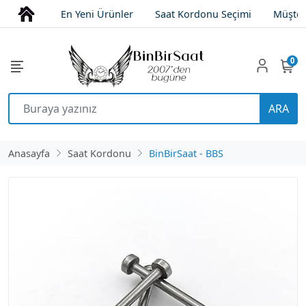
En Yeni Ürünler
Saat Kordonu Seçimi
Müşter
0
ARA
Anasayfa
Saat Kordonu
BinBirSaat - BBS