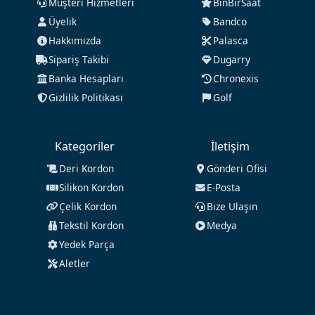
Müşteri Hizmetleri
BinBirSaat
Üyelik
Bandco
Hakkımızda
Palasca
Sipariş Takibi
Dugarry
Banka Hesapları
Chronexis
Gizlilik Politikası
Golf
Kategoriler
İletişim
Deri Kordon
Gönderi Ofisi
Silikon Kordon
E-Posta
Çelik Kordon
Bize Ulaşın
Tekstil Kordon
Medya
Yedek Parça
Aletler