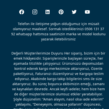
Telefon ile iletişime yoğun olduğumuz için müsait
olamıyoruz maalesef. Sormak istediklerinizi 0506 131 37
92 whatsapp hattımıza saatinizin marka ve model kodunu
yazarak iletebilirsiniz
Değerli Müşterilerimize Duyuru Her sipariş, bizim için bir
emek hikâyesidir. Siparişlerinizle başlayan süreçte, her
aşamada titizlikle çalışıyoruz: Ürününüzü depomuzdan
kontrol ederek kargo merkezimize aktarıyoruz, Özenle
paketliyoruz, Faturanızı düzenliyoruz ve Kargoya teslim
ediyoruz. Akabinde kargo takip bilgilerini sms ile size
aktarıyoruz. Bu süreç boyunca ekibimizin emeği, zamanı
ve kaynakları devrede. Ancak keyfi iadeler, hem bize hem
de diğer müşterilerimize olumsuz etkiler yaratabiliyor.
Şöyle düşünelim: “Aman alayım, nasıl olsa iade ederim”
yaklaşımı, “Deneyeyim, olmazsa yollarım” düşüncesi,