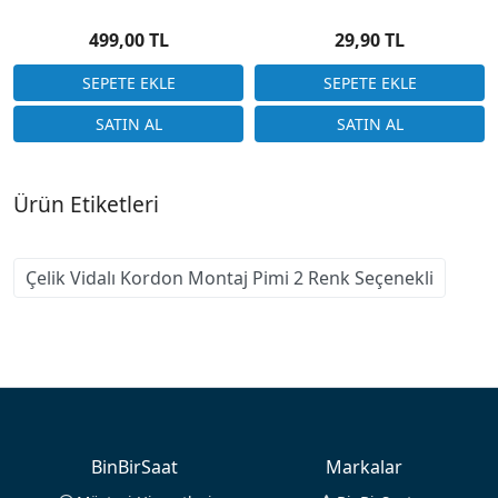
Total Uzunluk Ulysse
30-32-34 mm
Nardin Uyumlu
499,00 TL
29,90 TL
Ürün Etiketleri
Çelik Vidalı Kordon Montaj Pimi 2 Renk Seçenekli
BinBirSaat
Markalar