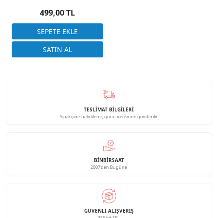
Başlıklı Pim 28mm
499,00 TL
TESLİMAT BİLGİLERİ
Siparişiniz belirtilen iş günü içerisinde gönderilir.
BINBIRSAAT
2007'den Bugüne
GÜVENLI ALIŞVERIŞ
256 bit SSL