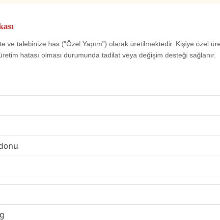
kası
e ve talebinize has ("Özel Yapım") olarak üretilmektedir. Kişiye özel ür
üretim hatası olması durumunda tadilat veya değişim desteği sağlanır.
rdonu
g