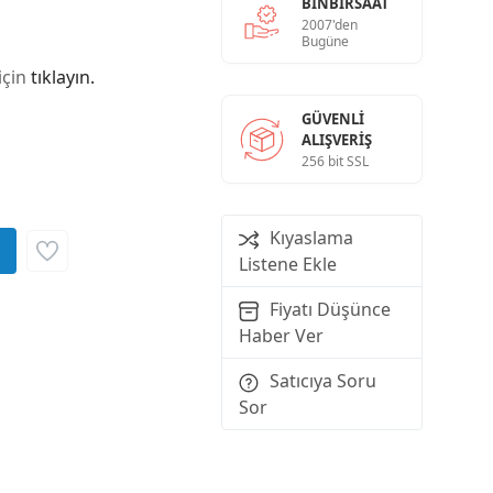
BINBIRSAAT
2007'den
Bugüne
için
tıklayın.
GÜVENLI
ALIŞVERIŞ
256 bit SSL
Kıyaslama
Listene Ekle
Fiyatı Düşünce
Haber Ver
Satıcıya Soru
Sor