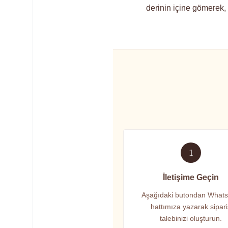
derinin içine gömerek, e
1
İletişime Geçin
Aşağıdaki butondan What
hattımıza yazarak sipar
talebinizi oluşturun.