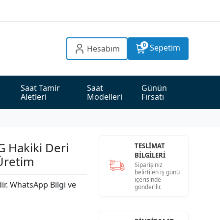
0
Sepetim
Hesabım
Saat Tamir 
Saat 
Günün 
Aletleri
Modelleri
Fırsatı
 Hakiki Deri
TESLİMAT
BİLGİLERİ
 Üretim
Siparişiniz
belirtilen iş günü
içerisinde
dir. WhatsApp Bilgi ve
gönderilir.