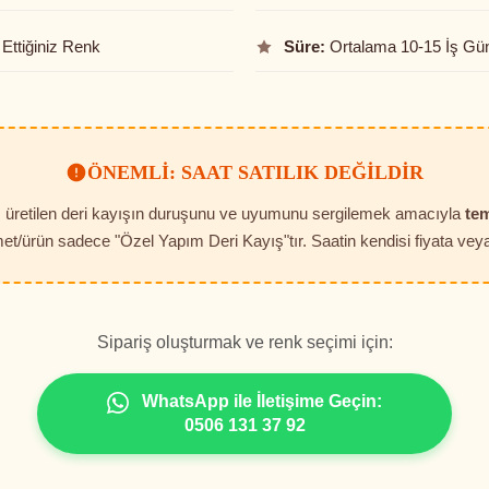
Ettiğiniz Renk
Süre:
Ortalama 10-15 İş Gü
ÖNEMLI: SAAT SATILIK DEĞILDIR
t, üretilen deri kayışın duruşunu ve uyumunu sergilemek amacıyla
tem
et/ürün sadece "Özel Yapım Deri Kayış"tır. Saatin kendisi fiyata veya 
Sipariş oluşturmak ve renk seçimi için:
WhatsApp ile İletişime Geçin:
0506 131 37 92