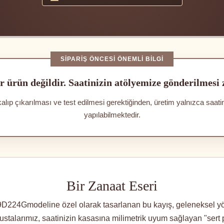
SIPARIŞ ÖNCESI ÖNEMLI BILGI
r ürün değildir. Saatinizin atölyemize gönderilmesi
kalıp çıkarılması ve test edilmesi gerektiğinden, üretim yalnızca saat
yapılabilmektedir.
Bir Zanaat Eseri
D224Gmodeline özel olarak tasarlanan bu kayış, geleneksel y
eri ustalarımız, saatinizin kasasına milimetrik uyum sağlayan "sert p