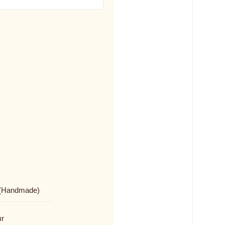
(Handmade)
ır