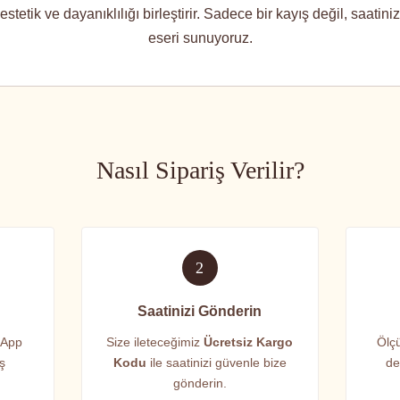
stetik ve dayanıklılığı birleştirir. Sadece bir kayış değil, saatin
eseri sunuyoruz.
Nasıl Sipariş Verilir?
2
Saatinizi Gönderin
sApp
Size ileteceğimiz
Ücretsiz Kargo
Ölçü
iş
Kodu
ile saatinizi güvenle bize
de
gönderin.