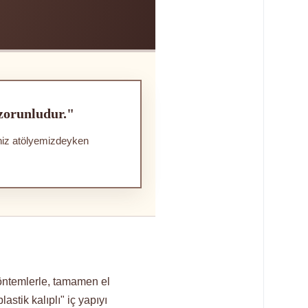
 zorunludur."
iniz atölyemizdeyken
öntemlerle, tamamen el
lastik kalıplı" iç yapıyı