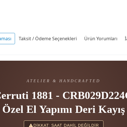
aması
Taksit / Ödeme Seçenekleri
Ürün Yorumları
İ
ATELIER & HANDCRAFTED
erruti 1881 - CRB029D22
Özel El Yapımı Deri Kayış
DİKKAT: SAAT DAHİL DEĞİLDİR