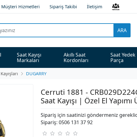
Müşteri Hizmetleri
Sipariş Takibi
İletişim
ARA
l 
Saat Kayışı 
Akıllı Saat 
Saat Yedek 
Markaları
Kordonları
Parça
 Kayışları
DUGARRY
Cerruti 1881 - CRB029D224G
Saat Kayışı | Özel El Yapımı
Sipariş için saatinizi göndermeniz gerekli
Sipariş: 0506 131 37 92