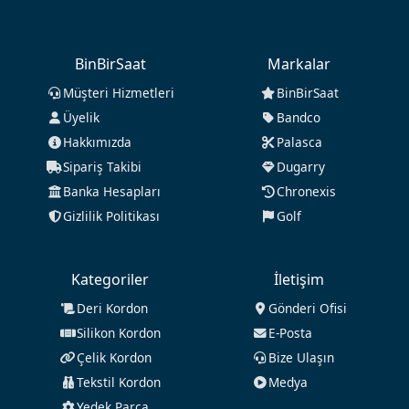
BinBirSaat
Markalar
Müşteri Hizmetleri
BinBirSaat
Üyelik
Bandco
Hakkımızda
Palasca
Sipariş Takibi
Dugarry
Banka Hesapları
Chronexis
Gizlilik Politikası
Golf
Kategoriler
İletişim
Deri Kordon
Gönderi Ofisi
Silikon Kordon
E-Posta
Çelik Kordon
Bize Ulaşın
Tekstil Kordon
Medya
Yedek Parça