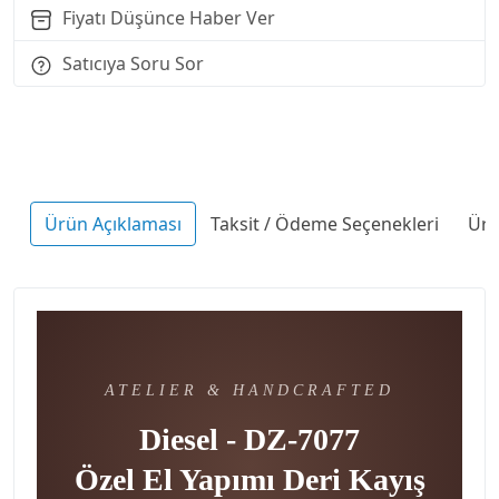
Fiyatı Düşünce Haber Ver
Satıcıya Soru Sor
Ürün Açıklaması
Taksit / Ödeme Seçenekleri
Ürü
ATELIER & HANDCRAFTED
Diesel - DZ-7077
Özel El Yapımı Deri Kayış