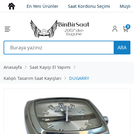
En Yeni Ürünler
Saat Kordonu Seçimi
Müşter
0
ARA
Anasayfa
Saat Kayışı El Yapımı
Kalıplı Tasarım Saat Kayışları
DUGARRY