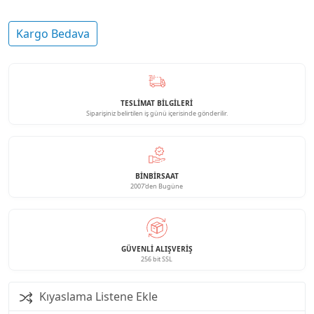
Kargo Bedava
TESLİMAT BİLGİLERİ
Siparişiniz belirtilen iş günü içerisinde gönderilir.
BINBIRSAAT
2007'den Bugüne
GÜVENLI ALIŞVERIŞ
256 bit SSL
Kıyaslama Listene Ekle