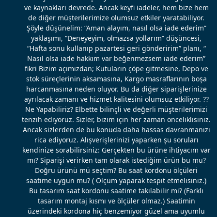
ve kaynakları devrede. Ancak keyfi iadeler, hem bize hem
de diğer müşterilerimize olumsuz etkiler yaratabiliyor.
Şöyle düşünelim: “Aman alayım, nasıl olsa iade ederim”
yaklaşımı, “Deneyeyim, olmazsa yollarım” düşüncesi,
“Hafta sonu kullanıp pazartesi geri gönderirim” planı, “
Nasıl olsa iade hakkım var beğenmezsem iade ederim”
fikri Bizim açımızdan; Kutuların çöpe gitmesine, Depo ve
stok süreçlerinin aksamasına, Kargo masraflarının boşa
harcanmasına neden oluyor. Bu da diğer siparişlerinize
ayrılacak zamanı ve hizmet kalitesini olumsuz etkiliyor. ??
Ne Yapabiliriz? Elbette bilinçli ve değerli müşterilerimizi
tenzih ediyoruz. Sizler, bizim için her zaman önceliklisiniz.
Ancak sizlerden de bu konuda daha hassas davranmanızı
rica ediyoruz. Alışverişlerinizi yaparken şu soruları
kendinize sorabilirsiniz: Gerçekten bu ürüne ihtiyacım var
mı? Siparişi verirken tam olarak istediğim ürün bu mu?
Doğru ürünü mü seçtim? Bu saat kordonu ölçüleri
saatime uygun mu? ( Ölçüm yaparak tespit etmelisiniz.)
Bu tasarım saat kordonu saatime takılabilir mi? (Farklı
tasarım montaj kısmı ve ölçüler olmaz.) Saatimin
üzerindeki kordona hiç benzemiyor güzel ama uyumlu