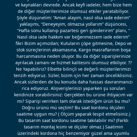
ve kaynakları devrede. Ancak keyfi iadeler, hem bize hem
de diğer müşterilerimize olumsuz etkiler yaratabiliyor.
Şöyle düşünelim: “Aman alayım, nasıl olsa iade ederim”
yaklaşımı, “Deneyeyim, olmazsa yollarım” düşüncesi,
“Hafta sonu kullanıp pazartesi geri gönderirim” planı, “
Nasıl olsa iade hakkım var beğenmezsem iade ederim”
fikri Bizim açımızdan; Kutuların çöpe gitmesine, Depo ve
stok süreçlerinin aksamasına, Kargo masraflarının boşa
harcanmasına neden oluyor. Bu da diğer siparişlerinize
ayrılacak zamanı ve hizmet kalitesini olumsuz etkiliyor. ??
Ne Yapabiliriz? Elbette bilinçli ve değerli müşterilerimizi
tenzih ediyoruz. Sizler, bizim için her zaman önceliklisiniz.
Ancak sizlerden de bu konuda daha hassas davranmanızı
rica ediyoruz. Alışverişlerinizi yaparken şu soruları
kendinize sorabilirsiniz: Gerçekten bu ürüne ihtiyacım var
mı? Siparişi verirken tam olarak istediğim ürün bu mu?
Doğru ürünü mü seçtim? Bu saat kordonu ölçüleri
saatime uygun mu? ( Ölçüm yaparak tespit etmelisiniz.)
Bu tasarım saat kordonu saatime takılabilir mi? (Farklı
tasarım montaj kısmı ve ölçüler olmaz.) Saatimin
üzerindeki kordona hiç benzemiyor güzel ama uyumlu