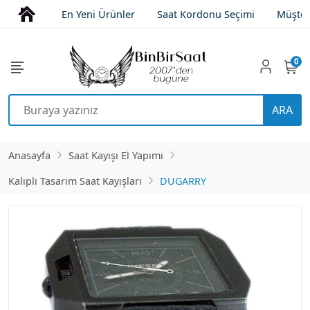
En Yeni Ürünler
Saat Kordonu Seçimi
Müşter
0
ARA
Anasayfa
Saat Kayışı El Yapımı
Kalıplı Tasarım Saat Kayışları
DUGARRY