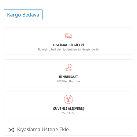
Kargo Bedava
TESLİMAT BİLGİLERİ
Siparişiniz belirtilen iş günü içerisinde gönderilir.
BINBIRSAAT
2007'den Bugüne
GÜVENLI ALIŞVERIŞ
256 bit SSL
Kıyaslama Listene Ekle