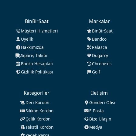
BinBirSaat
Markalar
Müşteri Hizmetleri
BinBirSaat
Üyelik
Bandco
Hakkımızda
Palasca
Sipariş Takibi
Dugarry
Banka Hesapları
Chronexis
Gizlilik Politikası
Golf
Kategoriler
İletişim
Deri Kordon
Gönderi Ofisi
Silikon Kordon
E-Posta
Çelik Kordon
Bize Ulaşın
Tekstil Kordon
Medya
Yedek Parça