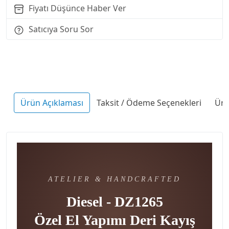
Fiyatı Düşünce Haber Ver
Satıcıya Soru Sor
Ürün Açıklaması
Taksit / Ödeme Seçenekleri
Ürü
ATELIER & HANDCRAFTED
Diesel - DZ1265
Özel El Yapımı Deri Kayış