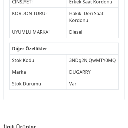
CİNSİYET
?
Erkek Saat Kordonu
KORDON TÜRÜ
?
Hakiki Deri Saat
Kordonu
UYUMLU MARKA
?
Diesel
Diğer Özellikler
Stok Kodu
3NDg2NjQwMTY0MQ
Marka
DUGARRY
Stok Durumu
Var
İlgili Ürünler