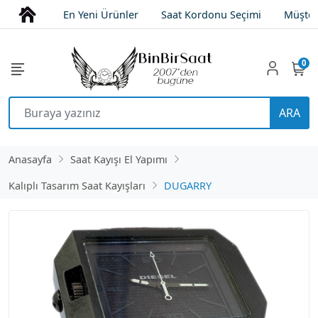
En Yeni Ürünler
Saat Kordonu Seçimi
Müşter
0
ARA
Anasayfa
Saat Kayışı El Yapımı
Kalıplı Tasarım Saat Kayışları
DUGARRY