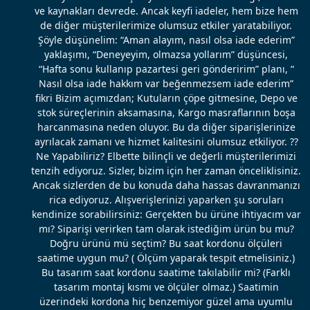
ve kaynakları devrede. Ancak keyfi iadeler, hem bize hem
de diğer müşterilerimize olumsuz etkiler yaratabiliyor.
Şöyle düşünelim: “Aman alayım, nasıl olsa iade ederim”
yaklaşımı, “Deneyeyim, olmazsa yollarım” düşüncesi,
“Hafta sonu kullanıp pazartesi geri gönderirim” planı, “
Nasıl olsa iade hakkım var beğenmezsem iade ederim”
fikri Bizim açımızdan; Kutuların çöpe gitmesine, Depo ve
stok süreçlerinin aksamasına, Kargo masraflarının boşa
harcanmasına neden oluyor. Bu da diğer siparişlerinize
ayrılacak zamanı ve hizmet kalitesini olumsuz etkiliyor. ??
Ne Yapabiliriz? Elbette bilinçli ve değerli müşterilerimizi
tenzih ediyoruz. Sizler, bizim için her zaman önceliklisiniz.
Ancak sizlerden de bu konuda daha hassas davranmanızı
rica ediyoruz. Alışverişlerinizi yaparken şu soruları
kendinize sorabilirsiniz: Gerçekten bu ürüne ihtiyacım var
mı? Siparişi verirken tam olarak istediğim ürün bu mu?
Doğru ürünü mü seçtim? Bu saat kordonu ölçüleri
saatime uygun mu? ( Ölçüm yaparak tespit etmelisiniz.)
Bu tasarım saat kordonu saatime takılabilir mi? (Farklı
tasarım montaj kısmı ve ölçüler olmaz.) Saatimin
üzerindeki kordona hiç benzemiyor güzel ama uyumlu