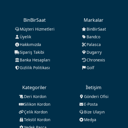
BinBirSaat
Markalar
Müşteri Hizmetleri
BinBirSaat
Üyelik
Bandco
Hakkımızda
Palasca
Sipariş Takibi
Dugarry
Banka Hesapları
Chronexis
Gizlilik Politikası
Golf
Kategoriler
İletişim
Deri Kordon
Gönderi Ofisi
Silikon Kordon
E-Posta
Çelik Kordon
Bize Ulaşın
Tekstil Kordon
Medya
Yedek Parça