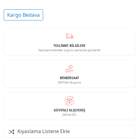
Kargo Bedava
TESLİMAT BİLGİLERİ
Siparişiniz belirtilen iş günü içerisinde gönderilir.
BINBIRSAAT
2007'den Bugüne
GÜVENLI ALIŞVERIŞ
256 bit SSL
Kıyaslama Listene Ekle