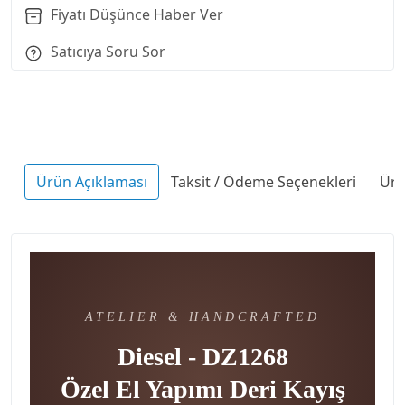
Fiyatı Düşünce Haber Ver
Satıcıya Soru Sor
Ürün Açıklaması
Taksit / Ödeme Seçenekleri
Ürü
ATELIER & HANDCRAFTED
Diesel - DZ1268
Özel El Yapımı Deri Kayış