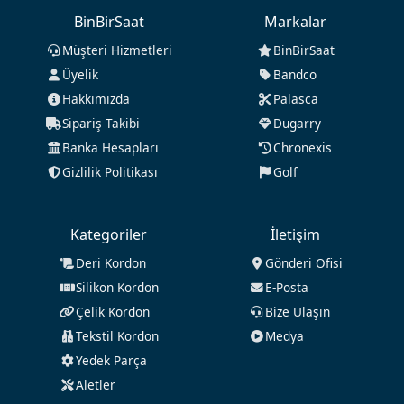
BinBirSaat
Markalar
Müşteri Hizmetleri
BinBirSaat
Üyelik
Bandco
Hakkımızda
Palasca
Sipariş Takibi
Dugarry
Banka Hesapları
Chronexis
Gizlilik Politikası
Golf
Kategoriler
İletişim
Deri Kordon
Gönderi Ofisi
Silikon Kordon
E-Posta
Çelik Kordon
Bize Ulaşın
Tekstil Kordon
Medya
Yedek Parça
Aletler