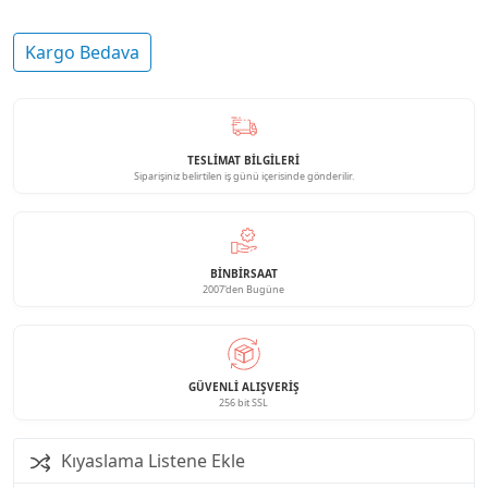
Kargo Bedava
TESLİMAT BİLGİLERİ
Siparişiniz belirtilen iş günü içerisinde gönderilir.
BINBIRSAAT
2007'den Bugüne
GÜVENLI ALIŞVERIŞ
256 bit SSL
Kıyaslama Listene Ekle