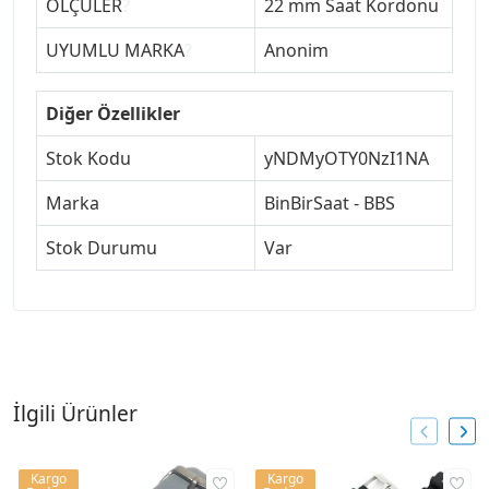
ÖLÇÜLER
?
22 mm Saat Kordonu
UYUMLU MARKA
?
Anonim
Diğer Özellikler
Stok Kodu
yNDMyOTY0NzI1NA
Marka
BinBirSaat - BBS
Stok Durumu
Var
İlgili Ürünler
Kargo
Kargo