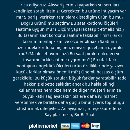
rica ediyoruz. Alışverişlerinizi yaparken şu soruları
kendinize sorabilirsiniz: Gerçekten bu ürüne ihtiyacım var
mı? Siparişi verirken tam olarak istediğim ürün bu mu?
Doğru ürünü mü seçtim? Bu saat kordonu ölçüleri
saatime uygun mu? ( Ölçüm yaparak tespit etmelisiniz.)
Bu tasarım saat kordonu saatime takılabilir mi? (Farklı
tasarım montaj kısmı ve ölçüler olmaz.) Saatimin
üzerindeki kordona hiç benzemiyor güzel ama uyumlu
mu? (Maalesef uyumsuz.) Bu saat pimleri ölçüleri ve
tasarımı farklı saatime uygun mu? ( En ufak fark
montajına engeldir.) Ölçüleri ürün özelliklerinde yazıyor
küçük farklar olması önemli mi? ( Önemli hassas ölçüm
gereklidir.) Bu küçük sorular, büyük farklar yaratabilir. İade
hakkınız elbette saklıdır; ancak bu hakkı bilinçli
kullanmanız hem bize hem de diğer müşterilerimize
büyük katkı sağlayacaktır. Sizlere daha iyi hizmet
verebilmek ve birlikte daha güçlü bir alışveriş topluluğu
oluşturmak dileğiyle... Anlayışınız için teşekkür ederiz.
Saygılarımızla, BinBirSaat