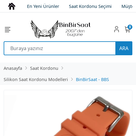
En Yeni Ürünler
Saat Kordonu Seçimi
Müşter
0
ARA
Anasayfa
Saat Kordonu
Silikon Saat Kordonu Modelleri
BinBirSaat - BBS