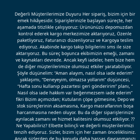
Değerli Müşterilerimize Duyuru Her sipariş, bizim için bir
emek hikâyesidir. Siparişlerinizle başlayan süreçte, her
aşamada titizlikle çalışıyoruz: Ürününüzü depomuzdan
kontrol ederek kargo merkezimize aktarıyoruz, Özenle
paketliyoruz, Faturanızı düzenliyoruz ve Kargoya teslim
ediyoruz. Akabinde kargo takip bilgilerini sms ile size
aktarıyoruz. Bu süreç boyunca ekibimizin emeği, zamanı
ve kaynakları devrede. Ancak keyfi iadeler, hem bize hem
de diğer müşterilerimize olumsuz etkiler yaratabiliyor.
Şöyle düşünelim: “Aman alayım, nasıl olsa iade ederim”
yaklaşımı, “Deneyeyim, olmazsa yollarım” düşüncesi,
“Hafta sonu kullanıp pazartesi geri gönderirim” planı, “
Nasıl olsa iade hakkım var beğenmezsem iade ederim”
fikri Bizim açımızdan; Kutuların çöpe gitmesine, Depo ve
stok süreçlerinin aksamasına, Kargo masraflarının boşa
harcanmasına neden oluyor. Bu da diğer siparişlerinize
ayrılacak zamanı ve hizmet kalitesini olumsuz etkiliyor. ??
Ne Yapabiliriz? Elbette bilinçli ve değerli müşterilerimizi
tenzih ediyoruz. Sizler, bizim için her zaman önceliklisiniz.
Ancak sizlerden de bu konuda daha hassas davranmanızı