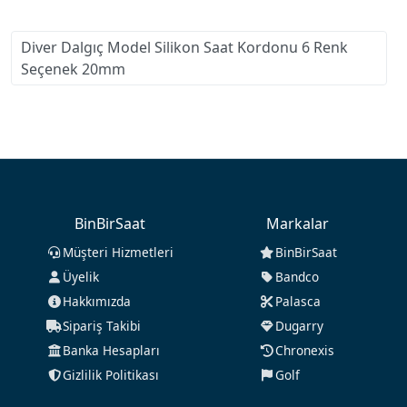
Diver Dalgıç Model Silikon Saat Kordonu 6 Renk
Seçenek 20mm
BinBirSaat
Markalar
Müşteri Hizmetleri
BinBirSaat
Üyelik
Bandco
Hakkımızda
Palasca
Sipariş Takibi
Dugarry
Banka Hesapları
Chronexis
Gizlilik Politikası
Golf