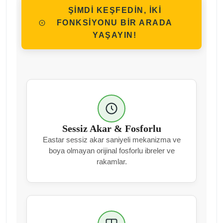
ŞİMDİ KEŞFEDİN, İKİ
FONKSİYONU BİR ARADA
YAŞAYIN!
Sessiz Akar & Fosforlu
Eastar sessiz akar saniyeli mekanizma ve
boya olmayan orijinal fosforlu ibreler ve
rakamlar.