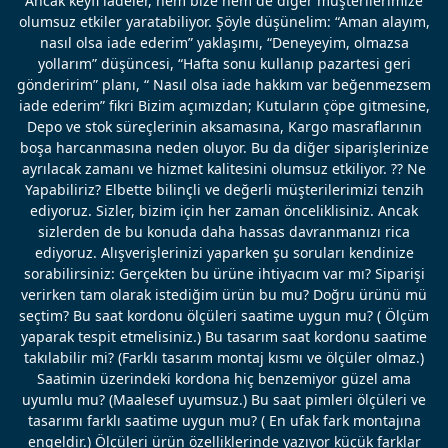
Ancak keyfi iadeler, hem bize hem de diğer müşterilerimize
olumsuz etkiler yaratabiliyor. Şöyle düşünelim: “Aman alayım,
nasıl olsa iade ederim” yaklaşımı, “Deneyeyim, olmazsa
yollarım” düşüncesi, “Hafta sonu kullanıp pazartesi geri
gönderirim” planı, “ Nasıl olsa iade hakkım var beğenmezsem
iade ederim” fikri Bizim açımızdan; Kutuların çöpe gitmesine,
Depo ve stok süreçlerinin aksamasına, Kargo masraflarının
boşa harcanmasına neden oluyor. Bu da diğer siparişlerinize
ayrılacak zamanı ve hizmet kalitesini olumsuz etkiliyor. ?? Ne
Yapabiliriz? Elbette bilinçli ve değerli müşterilerimizi tenzih
ediyoruz. Sizler, bizim için her zaman önceliklisiniz. Ancak
sizlerden de bu konuda daha hassas davranmanızı rica
ediyoruz. Alışverişlerinizi yaparken şu soruları kendinize
sorabilirsiniz: Gerçekten bu ürüne ihtiyacım var mı? Siparişi
verirken tam olarak istediğim ürün bu mu? Doğru ürünü mü
seçtim? Bu saat kordonu ölçüleri saatime uygun mu? ( Ölçüm
yaparak tespit etmelisiniz.) Bu tasarım saat kordonu saatime
takılabilir mi? (Farklı tasarım montaj kısmı ve ölçüler olmaz.)
Saatimin üzerindeki kordona hiç benzemiyor güzel ama
uyumlu mu? (Maalesef uyumsuz.) Bu saat pimleri ölçüleri ve
tasarımı farklı saatime uygun mu? ( En ufak fark montajına
engeldir.) Ölçüleri ürün özelliklerinde yazıyor küçük farklar