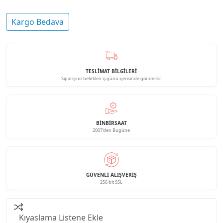
Kargo Bedava
TESLİMAT BİLGİLERİ
Siparişiniz belirtilen iş günü içerisinde gönderilir.
BINBIRSAAT
2007'den Bugüne
GÜVENLI ALIŞVERIŞ
256 bit SSL
Kıyaslama Listene Ekle