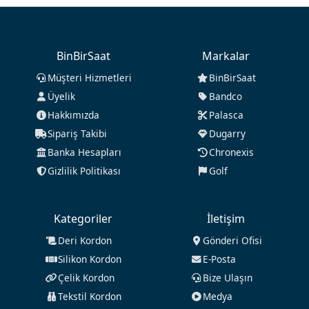
BinBirSaat
Markalar
Müşteri Hizmetleri
BinBirSaat
Üyelik
Bandco
Hakkımızda
Palasca
Sipariş Takibi
Dugarry
Banka Hesapları
Chronexis
Gizlilik Politikası
Golf
Kategoriler
İletişim
Deri Kordon
Gönderi Ofisi
Silikon Kordon
E-Posta
Çelik Kordon
Bize Ulaşın
Tekstil Kordon
Medya