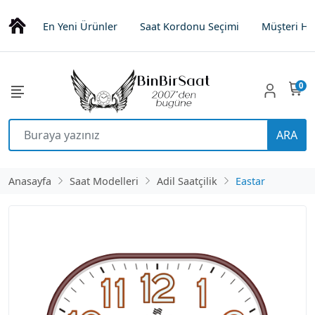
En Yeni Ürünler
Saat Kordonu Seçimi
Müşteri Hi
0
ARA
Anasayfa
Saat Modelleri
Adil Saatçilik
Eastar