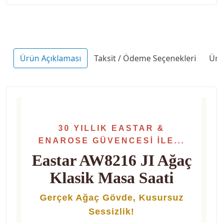
Ürün Açıklaması
Taksit / Ödeme Seçenekleri
Ürü
30 YILLIK EASTAR &
ENAROSE GÜVENCESI İLE...
Eastar AW8216 JI Ağaç
Klasik Masa Saati
Gerçek Ağaç Gövde, Kusursuz
Sessizlik!