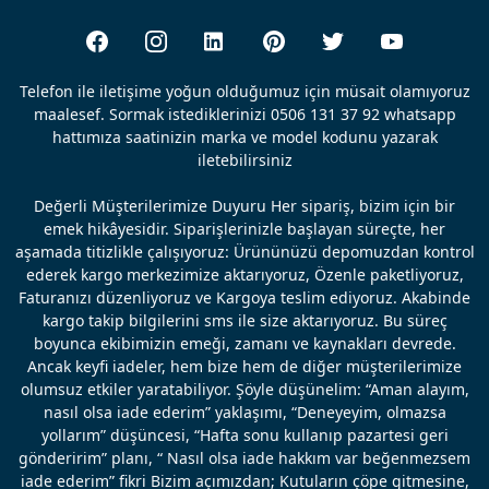
Telefon ile iletişime yoğun olduğumuz için müsait olamıyoruz
maalesef. Sormak istediklerinizi 0506 131 37 92 whatsapp
hattımıza saatinizin marka ve model kodunu yazarak
iletebilirsiniz
Değerli Müşterilerimize Duyuru Her sipariş, bizim için bir
emek hikâyesidir. Siparişlerinizle başlayan süreçte, her
aşamada titizlikle çalışıyoruz: Ürününüzü depomuzdan kontrol
ederek kargo merkezimize aktarıyoruz, Özenle paketliyoruz,
Faturanızı düzenliyoruz ve Kargoya teslim ediyoruz. Akabinde
kargo takip bilgilerini sms ile size aktarıyoruz. Bu süreç
boyunca ekibimizin emeği, zamanı ve kaynakları devrede.
Ancak keyfi iadeler, hem bize hem de diğer müşterilerimize
olumsuz etkiler yaratabiliyor. Şöyle düşünelim: “Aman alayım,
nasıl olsa iade ederim” yaklaşımı, “Deneyeyim, olmazsa
yollarım” düşüncesi, “Hafta sonu kullanıp pazartesi geri
gönderirim” planı, “ Nasıl olsa iade hakkım var beğenmezsem
iade ederim” fikri Bizim açımızdan; Kutuların çöpe gitmesine,