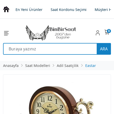
En Yeni Ürünler
Saat Kordonu Seçimi
Müşteri Hi
0
ARA
Anasayfa
Saat Modelleri
Adil Saatçilik
Eastar