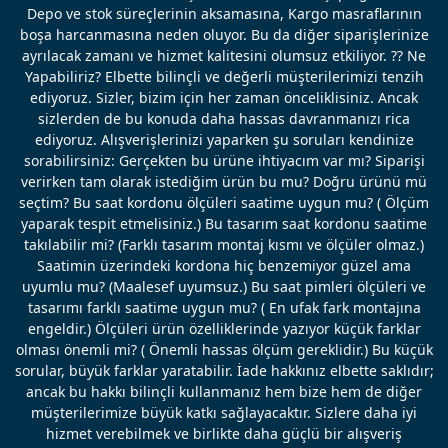
Depo ve stok süreçlerinin aksamasına, Kargo masraflarının
boşa harcanmasına neden oluyor. Bu da diğer siparişlerinize
ayrılacak zamanı ve hizmet kalitesini olumsuz etkiliyor. ?? Ne
Yapabiliriz? Elbette bilinçli ve değerli müşterilerimizi tenzih
ediyoruz. Sizler, bizim için her zaman önceliklisiniz. Ancak
sizlerden de bu konuda daha hassas davranmanızı rica
ediyoruz. Alışverişlerinizi yaparken şu soruları kendinize
sorabilirsiniz: Gerçekten bu ürüne ihtiyacım var mı? Siparişi
verirken tam olarak istediğim ürün bu mu? Doğru ürünü mü
seçtim? Bu saat kordonu ölçüleri saatime uygun mu? ( Ölçüm
yaparak tespit etmelisiniz.) Bu tasarım saat kordonu saatime
takılabilir mi? (Farklı tasarım montaj kısmı ve ölçüler olmaz.)
Saatimin üzerindeki kordona hiç benzemiyor güzel ama
uyumlu mu? (Maalesef uyumsuz.) Bu saat pimleri ölçüleri ve
tasarımı farklı saatime uygun mu? ( En ufak fark montajına
engeldir.) Ölçüleri ürün özelliklerinde yazıyor küçük farklar
olması önemli mi? ( Önemli hassas ölçüm gereklidir.) Bu küçük
sorular, büyük farklar yaratabilir. İade hakkınız elbette saklıdır;
ancak bu hakkı bilinçli kullanmanız hem bize hem de diğer
müşterilerimize büyük katkı sağlayacaktır. Sizlere daha iyi
hizmet verebilmek ve birlikte daha güçlü bir alışveriş