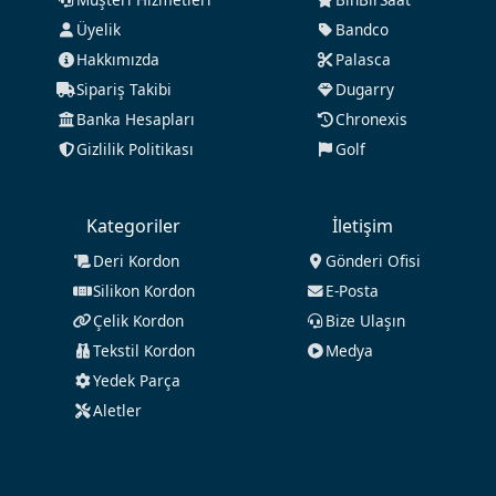
Üyelik
Bandco
Hakkımızda
Palasca
Sipariş Takibi
Dugarry
Banka Hesapları
Chronexis
Gizlilik Politikası
Golf
Kategoriler
İletişim
Deri Kordon
Gönderi Ofisi
Silikon Kordon
E-Posta
Çelik Kordon
Bize Ulaşın
Tekstil Kordon
Medya
Yedek Parça
Aletler