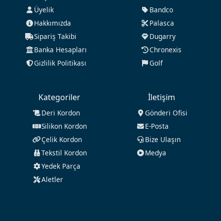
Üyelik
Bandco
Hakkımızda
Palasca
Sipariş Takibi
Dugarry
Banka Hesapları
Chronexis
Gizlilik Politikası
Golf
Kategoriler
İletişim
Deri Kordon
Gönderi Ofisi
Silikon Kordon
E-Posta
Çelik Kordon
Bize Ulaşın
Tekstil Kordon
Medya
Yedek Parça
Aletler