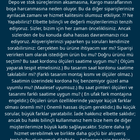
Depo ve stok süreçlerinin aksamasına, Kargo masraflarının
boşa harcanmasına neden oluyor. Bu da diğer siparişlerinize
ayrılacak zamanı ve hizmet kalitesini olumsuz etkiliyor. ?? Ne
Yapabiliriz? Elbette bilinçli ve değerli müşterilerimizi tenzih
ediyoruz. Sizler, bizim için her zaman önceliklisiniz. Ancak
sizlerden de bu konuda daha hassas davranmanızı rica
ediyoruz. Alışverişlerinizi yaparken şu soruları kendinize
sorabilirsiniz: Gerçekten bu ürüne ihtiyacım var mı? Siparişi
verirken tam olarak istediğim ürün bu mu? Doğru ürünü mü
seçtim? Bu saat kordonu ölçüleri saatime uygun mu? ( Ölçüm
yaparak tespit etmelisiniz.) Bu tasarım saat kordonu saatime
takılabilir mi? (Farklı tasarım montaj kısmı ve ölçüler olmaz.)
Saatimin üzerindeki kordona hiç benzemiyor güzel ama
uyumlu mu? (Maalesef uyumsuz.) Bu saat pimleri ölçüleri ve
tasarımı farklı saatime uygun mu? ( En ufak fark montajına
engeldir.) Ölçüleri ürün özelliklerinde yazıyor küçük farklar
olması önemli mi? ( Önemli hassas ölçüm gereklidir.) Bu küçük
sorular, büyük farklar yaratabilir. İade hakkınız elbette saklıdır;
ancak bu hakkı bilinçli kullanmanız hem bize hem de diğer
müşterilerimize büyük katkı sağlayacaktır. Sizlere daha iyi
hizmet verebilmek ve birlikte daha güçlü bir alışveriş
topluluğu oluşturmak dileğiyle... Anlayışınız için teşekkür