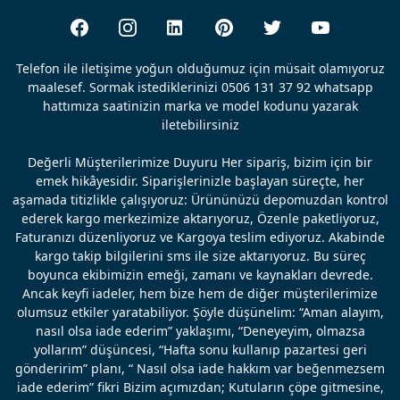
Telefon ile iletişime yoğun olduğumuz için müsait olamıyoruz
maalesef. Sormak istediklerinizi 0506 131 37 92 whatsapp
hattımıza saatinizin marka ve model kodunu yazarak
iletebilirsiniz
Değerli Müşterilerimize Duyuru Her sipariş, bizim için bir
emek hikâyesidir. Siparişlerinizle başlayan süreçte, her
aşamada titizlikle çalışıyoruz: Ürününüzü depomuzdan kontrol
ederek kargo merkezimize aktarıyoruz, Özenle paketliyoruz,
Faturanızı düzenliyoruz ve Kargoya teslim ediyoruz. Akabinde
kargo takip bilgilerini sms ile size aktarıyoruz. Bu süreç
boyunca ekibimizin emeği, zamanı ve kaynakları devrede.
Ancak keyfi iadeler, hem bize hem de diğer müşterilerimize
olumsuz etkiler yaratabiliyor. Şöyle düşünelim: “Aman alayım,
nasıl olsa iade ederim” yaklaşımı, “Deneyeyim, olmazsa
yollarım” düşüncesi, “Hafta sonu kullanıp pazartesi geri
gönderirim” planı, “ Nasıl olsa iade hakkım var beğenmezsem
iade ederim” fikri Bizim açımızdan; Kutuların çöpe gitmesine,