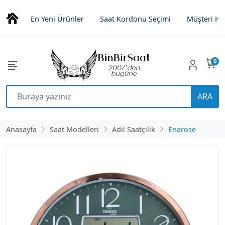
En Yeni Ürünler
Saat Kordonu Seçimi
Müşteri Hi
0
ARA
Anasayfa
Saat Modelleri
Adil Saatçilik
Enarose