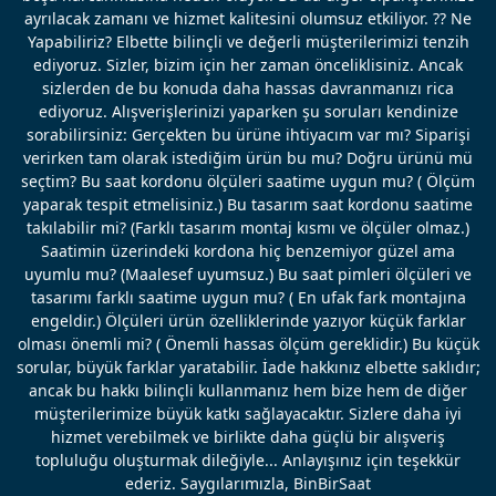
ayrılacak zamanı ve hizmet kalitesini olumsuz etkiliyor. ?? Ne
Yapabiliriz? Elbette bilinçli ve değerli müşterilerimizi tenzih
ediyoruz. Sizler, bizim için her zaman önceliklisiniz. Ancak
sizlerden de bu konuda daha hassas davranmanızı rica
ediyoruz. Alışverişlerinizi yaparken şu soruları kendinize
sorabilirsiniz: Gerçekten bu ürüne ihtiyacım var mı? Siparişi
verirken tam olarak istediğim ürün bu mu? Doğru ürünü mü
seçtim? Bu saat kordonu ölçüleri saatime uygun mu? ( Ölçüm
yaparak tespit etmelisiniz.) Bu tasarım saat kordonu saatime
takılabilir mi? (Farklı tasarım montaj kısmı ve ölçüler olmaz.)
Saatimin üzerindeki kordona hiç benzemiyor güzel ama
uyumlu mu? (Maalesef uyumsuz.) Bu saat pimleri ölçüleri ve
tasarımı farklı saatime uygun mu? ( En ufak fark montajına
engeldir.) Ölçüleri ürün özelliklerinde yazıyor küçük farklar
olması önemli mi? ( Önemli hassas ölçüm gereklidir.) Bu küçük
sorular, büyük farklar yaratabilir. İade hakkınız elbette saklıdır;
ancak bu hakkı bilinçli kullanmanız hem bize hem de diğer
müşterilerimize büyük katkı sağlayacaktır. Sizlere daha iyi
hizmet verebilmek ve birlikte daha güçlü bir alışveriş
topluluğu oluşturmak dileğiyle... Anlayışınız için teşekkür
ederiz. Saygılarımızla, BinBirSaat