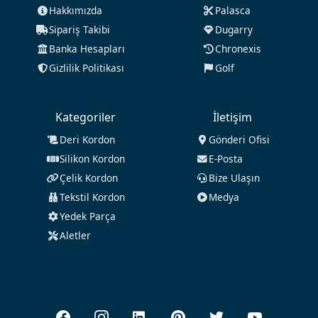
Hakkımızda
Palasca
Sipariş Takibi
Dugarry
Banka Hesapları
Chronexis
Gizlilik Politikası
Golf
Kategoriler
İletişim
Deri Kordon
Gönderi Ofisi
Silikon Kordon
E-Posta
Çelik Kordon
Bize Ulaşın
Tekstil Kordon
Medya
Yedek Parça
Aletler