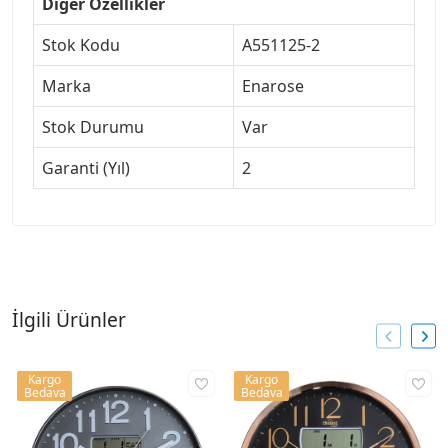
Diğer Özellikler
Stok Kodu
A551125-2
Marka
Enarose
Stok Durumu
Var
Garanti (Yıl)
2
İlgili Ürünler
Kargo
Kargo
Bedava
Bedava