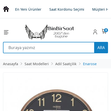
En Yeni Ürünler
Saat Kordonu Seçimi
Müşteri Hi
0
ARA
Anasayfa
Saat Modelleri
Adil Saatçilik
Enarose