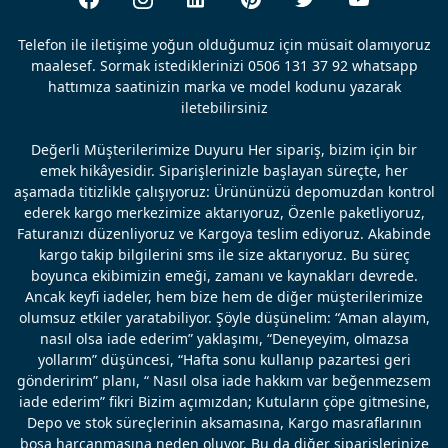
Telefon ile iletişime yoğun olduğumuz için müsait olamıyoruz
maalesef. Sormak istediklerinizi 0506 131 37 92 whatsapp
hattımıza saatinizin marka ve model kodunu yazarak
iletebilirsiniz
Değerli Müşterilerimize Duyuru Her sipariş, bizim için bir
emek hikâyesidir. Siparişlerinizle başlayan süreçte, her
aşamada titizlikle çalışıyoruz: Ürününüzü depomuzdan kontrol
ederek kargo merkezimize aktarıyoruz, Özenle paketliyoruz,
Faturanızı düzenliyoruz ve Kargoya teslim ediyoruz. Akabinde
kargo takip bilgilerini sms ile size aktarıyoruz. Bu süreç
boyunca ekibimizin emeği, zamanı ve kaynakları devrede.
Ancak keyfi iadeler, hem bize hem de diğer müşterilerimize
olumsuz etkiler yaratabiliyor. Şöyle düşünelim: “Aman alayım,
nasıl olsa iade ederim” yaklaşımı, “Deneyeyim, olmazsa
yollarım” düşüncesi, “Hafta sonu kullanıp pazartesi geri
gönderirim” planı, “ Nasıl olsa iade hakkım var beğenmezsem
iade ederim” fikri Bizim açımızdan; Kutuların çöpe gitmesine,
Depo ve stok süreçlerinin aksamasına, Kargo masraflarının
boşa harcanmasına neden oluyor. Bu da diğer siparişlerinize