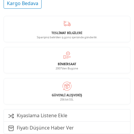
Kargo Bedava
TESLİMAT BİLGİLERİ
Siparişiniz belirtilen iş günü içerisinde gönderilir.
BINBIRSAAT
2007'den Bugüne
GÜVENLI ALIŞVERIŞ
256 bit SSL
Kıyaslama Listene Ekle
Fiyatı Düşünce Haber Ver