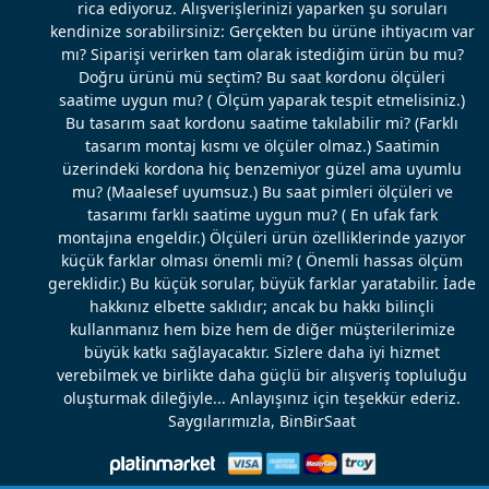
rica ediyoruz. Alışverişlerinizi yaparken şu soruları
kendinize sorabilirsiniz: Gerçekten bu ürüne ihtiyacım var
mı? Siparişi verirken tam olarak istediğim ürün bu mu?
Doğru ürünü mü seçtim? Bu saat kordonu ölçüleri
saatime uygun mu? ( Ölçüm yaparak tespit etmelisiniz.)
Bu tasarım saat kordonu saatime takılabilir mi? (Farklı
tasarım montaj kısmı ve ölçüler olmaz.) Saatimin
üzerindeki kordona hiç benzemiyor güzel ama uyumlu
mu? (Maalesef uyumsuz.) Bu saat pimleri ölçüleri ve
tasarımı farklı saatime uygun mu? ( En ufak fark
montajına engeldir.) Ölçüleri ürün özelliklerinde yazıyor
küçük farklar olması önemli mi? ( Önemli hassas ölçüm
gereklidir.) Bu küçük sorular, büyük farklar yaratabilir. İade
hakkınız elbette saklıdır; ancak bu hakkı bilinçli
kullanmanız hem bize hem de diğer müşterilerimize
büyük katkı sağlayacaktır. Sizlere daha iyi hizmet
verebilmek ve birlikte daha güçlü bir alışveriş topluluğu
oluşturmak dileğiyle... Anlayışınız için teşekkür ederiz.
Saygılarımızla, BinBirSaat