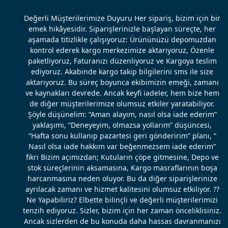
Değerli Müşterilerimize Duyuru Her sipariş, bizim için bir
emek hikâyesidir. Siparişlerinizle başlayan süreçte, her
aşamada titizlikle çalışıyoruz: Ürününüzü depomuzdan
kontrol ederek kargo merkezimize aktarıyoruz, Özenle
paketliyoruz, Faturanızı düzenliyoruz ve Kargoya teslim
ediyoruz. Akabinde kargo takip bilgilerini sms ile size
aktarıyoruz. Bu süreç boyunca ekibimizin emeği, zamanı
ve kaynakları devrede. Ancak keyfi iadeler, hem bize hem
de diğer müşterilerimize olumsuz etkiler yaratabiliyor.
Şöyle düşünelim: “Aman alayım, nasıl olsa iade ederim”
yaklaşımı, “Deneyeyim, olmazsa yollarım” düşüncesi,
“Hafta sonu kullanıp pazartesi geri gönderirim” planı, “
Nasıl olsa iade hakkım var beğenmezsem iade ederim”
fikri Bizim açımızdan; Kutuların çöpe gitmesine, Depo ve
stok süreçlerinin aksamasına, Kargo masraflarının boşa
harcanmasına neden oluyor. Bu da diğer siparişlerinize
ayrılacak zamanı ve hizmet kalitesini olumsuz etkiliyor. ??
Ne Yapabiliriz? Elbette bilinçli ve değerli müşterilerimizi
tenzih ediyoruz. Sizler, bizim için her zaman önceliklisiniz.
Ancak sizlerden de bu konuda daha hassas davranmanızı