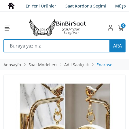
En Yeni Ürünler
Saat Kordonu Seçimi
Müşter
0
ARA
Anasayfa
Saat Modelleri
Adil Saatçilik
Enarose