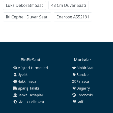
Lüks Dekoratif Saat
48 Cm Duvar Saati
İki Cepheli Duvar Saati
Enarose A552191
BinBirSaat
Markalar
Müşteri Hizmetleri
BinBirSaat
Üyelik
Bandco
Hakkımızda
Palasca
Sipariş Takibi
Dugarry
Banka Hesapları
Chronexis
Gizlilik Politikası
Golf