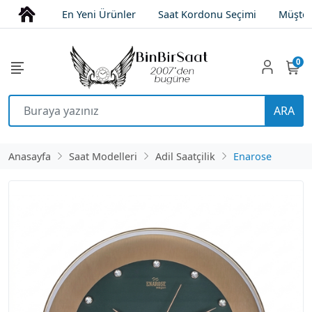
En Yeni Ürünler
Saat Kordonu Seçimi
Müşter
0
ARA
Anasayfa
Saat Modelleri
Adil Saatçilik
Enarose