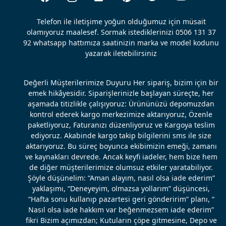
Telefon ile iletişime yoğun olduğumuz için müsait
olamıyoruz maalesef. Sormak istediklerinizi 0506 131 37
92 whatsapp hattımıza saatinizin marka ve model kodunu
yazarak iletebilirsiniz
Değerli Müşterilerimize Duyuru Her sipariş, bizim için bir
emek hikâyesidir. Siparişlerinizle başlayan süreçte, her
aşamada titizlikle çalışıyoruz: Ürününüzü depomuzdan
kontrol ederek kargo merkezimize aktarıyoruz, Özenle
paketliyoruz, Faturanızı düzenliyoruz ve Kargoya teslim
ediyoruz. Akabinde kargo takip bilgilerini sms ile size
aktarıyoruz. Bu süreç boyunca ekibimizin emeği, zamanı
ve kaynakları devrede. Ancak keyfi iadeler, hem bize hem
de diğer müşterilerimize olumsuz etkiler yaratabiliyor.
Şöyle düşünelim: “Aman alayım, nasıl olsa iade ederim”
yaklaşımı, “Deneyeyim, olmazsa yollarım” düşüncesi,
“Hafta sonu kullanıp pazartesi geri gönderirim” planı, “
Nasıl olsa iade hakkım var beğenmezsem iade ederim”
fikri Bizim açımızdan; Kutuların çöpe gitmesine, Depo ve