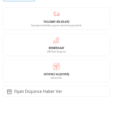
TESLİMAT BİLGİLERİ
Siparişiniz belirtilen iş günü içerisinde gönderilir.
BINBIRSAAT
2007'den Bugüne
GÜVENLI ALIŞVERIŞ
256 bit SSL
Fiyatı Düşünce Haber Ver