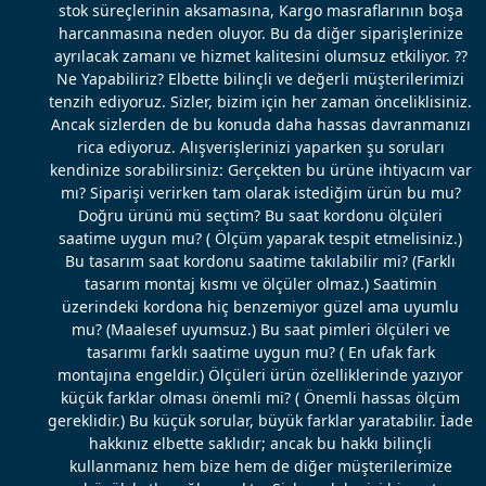
stok süreçlerinin aksamasına, Kargo masraflarının boşa
harcanmasına neden oluyor. Bu da diğer siparişlerinize
ayrılacak zamanı ve hizmet kalitesini olumsuz etkiliyor. ??
Ne Yapabiliriz? Elbette bilinçli ve değerli müşterilerimizi
tenzih ediyoruz. Sizler, bizim için her zaman önceliklisiniz.
Ancak sizlerden de bu konuda daha hassas davranmanızı
rica ediyoruz. Alışverişlerinizi yaparken şu soruları
kendinize sorabilirsiniz: Gerçekten bu ürüne ihtiyacım var
mı? Siparişi verirken tam olarak istediğim ürün bu mu?
Doğru ürünü mü seçtim? Bu saat kordonu ölçüleri
saatime uygun mu? ( Ölçüm yaparak tespit etmelisiniz.)
Bu tasarım saat kordonu saatime takılabilir mi? (Farklı
tasarım montaj kısmı ve ölçüler olmaz.) Saatimin
üzerindeki kordona hiç benzemiyor güzel ama uyumlu
mu? (Maalesef uyumsuz.) Bu saat pimleri ölçüleri ve
tasarımı farklı saatime uygun mu? ( En ufak fark
montajına engeldir.) Ölçüleri ürün özelliklerinde yazıyor
küçük farklar olması önemli mi? ( Önemli hassas ölçüm
gereklidir.) Bu küçük sorular, büyük farklar yaratabilir. İade
hakkınız elbette saklıdır; ancak bu hakkı bilinçli
kullanmanız hem bize hem de diğer müşterilerimize