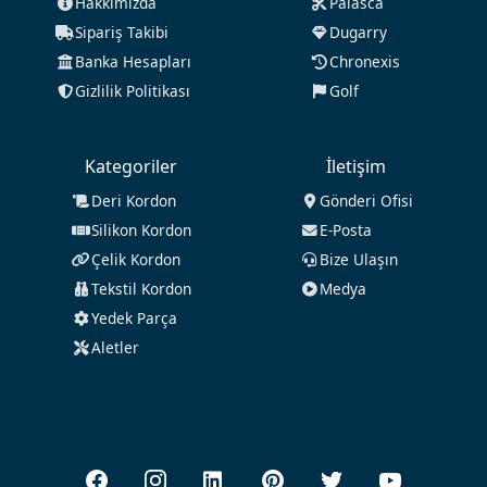
Hakkımızda
Palasca
Sipariş Takibi
Dugarry
Banka Hesapları
Chronexis
Gizlilik Politikası
Golf
Kategoriler
İletişim
Deri Kordon
Gönderi Ofisi
Silikon Kordon
E-Posta
Çelik Kordon
Bize Ulaşın
Tekstil Kordon
Medya
Yedek Parça
Aletler